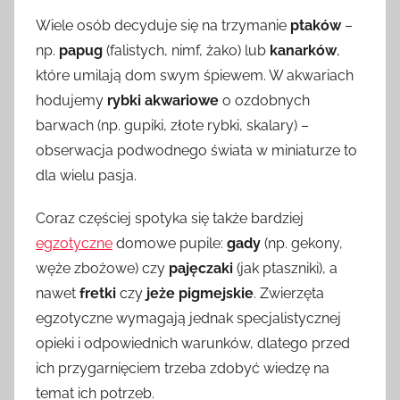
Wiele osób decyduje się na trzymanie
ptaków
–
np.
papug
(falistych, nimf, żako) lub
kanarków
,
które umilają dom swym śpiewem. W akwariach
hodujemy
rybki akwariowe
o ozdobnych
barwach (np. gupiki, złote rybki, skalary) –
obserwacja podwodnego świata w miniaturze to
dla wielu pasja.
Coraz częściej spotyka się także bardziej
egzotyczne
domowe pupile:
gady
(np. gekony,
węże zbożowe) czy
pajęczaki
(jak ptaszniki), a
nawet
fretki
czy
jeże pigmejskie
. Zwierzęta
egzotyczne wymagają jednak specjalistycznej
opieki i odpowiednich warunków, dlatego przed
ich przygarnięciem trzeba zdobyć wiedzę na
temat ich potrzeb.