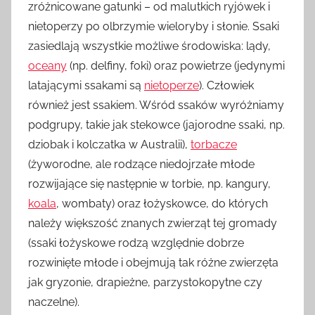
zróżnicowane gatunki – od malutkich ryjówek i
nietoperzy po olbrzymie wieloryby i słonie. Ssaki
zasiedlają wszystkie możliwe środowiska: lądy,
oceany
(np. delfiny, foki) oraz powietrze (jedynymi
latającymi ssakami są
nietoperze
). Człowiek
również jest ssakiem. Wśród ssaków wyróżniamy
podgrupy, takie jak stekowce (jajorodne ssaki, np.
dziobak i kolczatka w Australii),
torbacze
(żyworodne, ale rodzące niedojrzałe młode
rozwijające się następnie w torbie, np. kangury,
koala
, wombaty) oraz łożyskowce, do których
należy większość znanych zwierząt tej gromady
(ssaki łożyskowe rodzą względnie dobrze
rozwinięte młode i obejmują tak różne zwierzęta
jak gryzonie, drapieżne, parzystokopytne czy
naczelne).