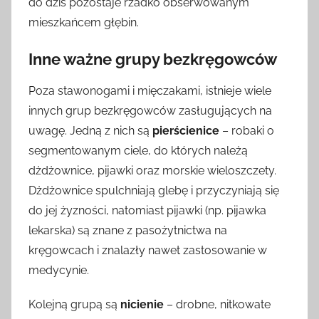
do dziś pozostaje rzadko obserwowanym
mieszkańcem głębin.
Inne ważne grupy bezkręgowców
Poza stawonogami i mięczakami, istnieje wiele
innych grup bezkręgowców zasługujących na
uwagę. Jedną z nich są
pierścienice
– robaki o
segmentowanym ciele, do których należą
dżdżownice, pijawki oraz morskie wieloszczety.
Dżdżownice spulchniają glebę i przyczyniają się
do jej żyzności, natomiast pijawki (np. pijawka
lekarska) są znane z pasożytnictwa na
kręgowcach i znalazły nawet zastosowanie w
medycynie.
Kolejną grupą są
nicienie
– drobne, nitkowate