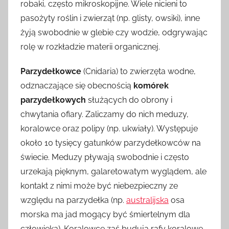
robaki, często mikroskopijne. Wiele nicieni to
pasożyty roślin i zwierząt (np. glisty, owsiki), inne
żyją swobodnie w glebie czy wodzie, odgrywając
rolę w rozkładzie materii organicznej.
Parzydełkowce
(Cnidaria) to zwierzęta wodne,
odznaczające się obecnością
komórek
parzydełkowych
służących do obrony i
chwytania ofiary. Zaliczamy do nich meduzy,
koralowce oraz polipy (np. ukwiały). Występuje
około 10 tysięcy gatunków parzydełkowców na
świecie. Meduzy pływają swobodnie i często
urzekają pięknym, galaretowatym wyglądem, ale
kontakt z nimi może być niebezpieczny ze
względu na parzydełka (np.
australijska
osa
morska ma jad mogący być śmiertelnym dla
człowieka). Koralowce zaś budują rafy koralowe