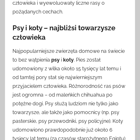
człowieka i wyewoluowały liczne rasy o
pożądanych cechach.
Psy i koty – najbliżsi towarzysze
człowieka
Najpopularniejsze zwierzęta domowe na świecie
to bez wątpienia
psy
i
koty
. Pies został
udomowiony z wilka około 15 tysięcy lat temu i
od tamtej pory stał się najwierniejszym
przyjacielem człowieka. Różnorodność ras psów
jest ogromna – od maleńkich chihuahua po
potężne dogi. Psy służą ludziom nie tylko jako
towarzysze, ale także jako pomocnicy (np. psy
pasterskie, psy przewodniki, psy policyjne). Koty
udomowiono prawdopodobnie już około 6
tysięcy lat temu (za czasów starożytnego Egiptu)