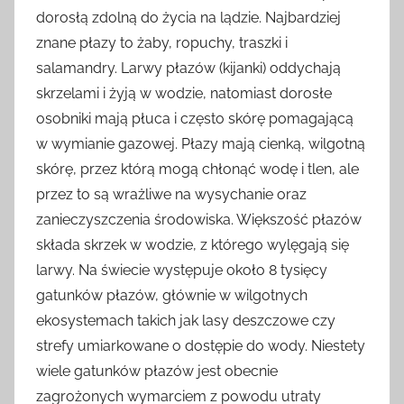
dorosłą zdolną do życia na lądzie. Najbardziej
znane płazy to żaby, ropuchy, traszki i
salamandry. Larwy płazów (kijanki) oddychają
skrzelami i żyją w wodzie, natomiast dorosłe
osobniki mają płuca i często skórę pomagającą
w wymianie gazowej. Płazy mają cienką, wilgotną
skórę, przez którą mogą chłonąć wodę i tlen, ale
przez to są wrażliwe na wysychanie oraz
zanieczyszczenia środowiska. Większość płazów
składa skrzek w wodzie, z którego wylęgają się
larwy. Na świecie występuje około 8 tysięcy
gatunków płazów, głównie w wilgotnych
ekosystemach takich jak lasy deszczowe czy
strefy umiarkowane o dostępie do wody. Niestety
wiele gatunków płazów jest obecnie
zagrożonych wymarciem z powodu utraty