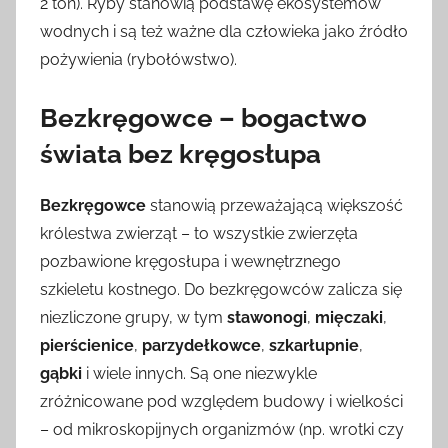
2 ton). Ryby stanowią podstawę ekosystemów
wodnych i są też ważne dla człowieka jako źródło
pożywienia (rybołówstwo).
Bezkręgowce – bogactwo
świata bez kręgosłupa
Bezkręgowce
stanowią przeważającą większość
królestwa zwierząt – to wszystkie zwierzęta
pozbawione kręgosłupa i wewnętrznego
szkieletu kostnego. Do bezkręgowców zalicza się
niezliczone grupy, w tym
stawonogi
,
mięczaki
,
pierścienice
,
parzydełkowce
,
szkarłupnie
,
gąbki
i wiele innych. Są one niezwykle
zróżnicowane pod względem budowy i wielkości
– od mikroskopijnych organizmów (np. wrotki czy