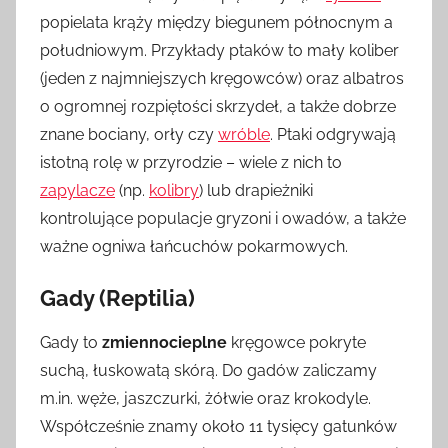
popielata krąży między biegunem północnym a
południowym. Przykłady ptaków to mały koliber
(jeden z najmniejszych kręgowców) oraz albatros
o ogromnej rozpiętości skrzydeł, a także dobrze
znane bociany, orły czy
wróble
. Ptaki odgrywają
istotną rolę w przyrodzie – wiele z nich to
zapylacze
(np.
kolibry
) lub drapieżniki
kontrolujące populacje gryzoni i owadów, a także
ważne ogniwa łańcuchów pokarmowych.
Gady (Reptilia)
Gady to
zmiennocieplne
kręgowce pokryte
suchą, łuskowatą skórą. Do gadów zaliczamy
m.in. węże, jaszczurki, żółwie oraz krokodyle.
Współcześnie znamy około 11 tysięcy gatunków