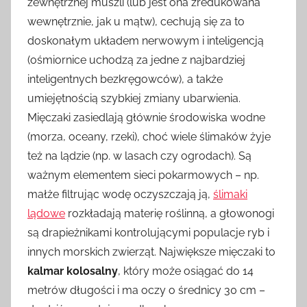
zewnętrznej muszli (lub jest ona zredukowana
wewnętrznie, jak u mątw), cechują się za to
doskonałym układem nerwowym i inteligencją
(ośmiornice uchodzą za jedne z najbardziej
inteligentnych bezkręgowców), a także
umiejętnością szybkiej zmiany ubarwienia.
Mięczaki zasiedlają głównie środowiska wodne
(morza, oceany, rzeki), choć wiele ślimaków żyje
też na lądzie (np. w lasach czy ogrodach). Są
ważnym elementem sieci pokarmowych – np.
małże filtrując wodę oczyszczają ją,
ślimaki
lądowe
rozkładają materię roślinną, a głowonogi
są drapieżnikami kontrolującymi populacje ryb i
innych morskich zwierząt. Największe mięczaki to
kalmar kolosalny
, który może osiągać do 14
metrów długości i ma oczy o średnicy 30 cm –