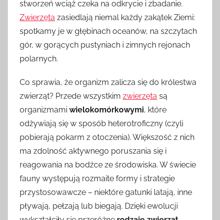
stworzeń wciąż czeka na odkrycie i zbadanie.
Zwierzęta
zasiedlają niemal każdy zakątek Ziemi:
spotkamy je w głębinach oceanów, na szczytach
gór, w gorących pustyniach i zimnych rejonach
polarnych.
Co sprawia, że organizm zalicza się do królestwa
zwierząt? Przede wszystkim
zwierzęta
są
organizmami
wielokomórkowymi
, które
odżywiają się w sposób heterotroficzny (czyli
pobierają pokarm z otoczenia). Większość z nich
ma zdolność aktywnego poruszania się i
reagowania na bodźce ze środowiska. W świecie
fauny występują rozmaite formy i strategie
przystosowawcze – niektóre gatunki latają, inne
pływają, pełzają lub biegają. Dzięki ewolucji
wykształciły się przeróżne
rodzaje zwierząt
,