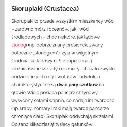
Skorupiaki (Crustacea)
Skorupiaki to przede wszystkim mieszkańcy wód
– zarówno mórz i oceanów, jak i wód
śródlądowych – choć niektóre, jak lądowe
stonogi
(np. dobrze znany prosionek, zwany
potocznie „stonogiem”), żyją w wilgotnym
środowisku lądowym. Skorupiaki mają
zróżnicowane kształty i rozmiary. Ich ciało zwykle
podzielone jest na głowotułów i odwłok, a
charakterystyczne są
dwie pary czułków
na
głowie. Wiele posiada pancerz chitynowy
wysycony solami wapnia, co nadaje im twardość
(np. kraby, homary i raki mają twarde pancerze
chroniące ciało). Skorupiaki oddychają skrzelami.
Opisano kilkadziesiąt tysięcy gatunków