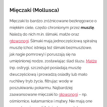
Mięczaki (Mollusca)
Mięczaki to bardzo zróżnicowane bezkręgowce o
miękkim ciele, często chronionym przez
muszlę
.
Należą do nich m.in. ślimaki, małże oraz
głowonogi
. Ślimaki mają jednoczęściową spiralną
muszlę (choć istnieją też ślimaki bezmuszlowe,
jak nagie pomrowy) i poruszają się na
umięśnionej nodze, zostawiając ślad śluzu.
Małże
(np. ostrygi, szczeżuje) posiadają muszlę
dwuczęściową i prowadzą osiadły lub mało
ruchliwy tryb życia, filtrując wodę w
poszukiwaniu pokarmu. Najbardziej
zaawansowane mięczaki to
głowonogi
– np.
ośmiornice, kałamarnice i mątwy. Nie mają one