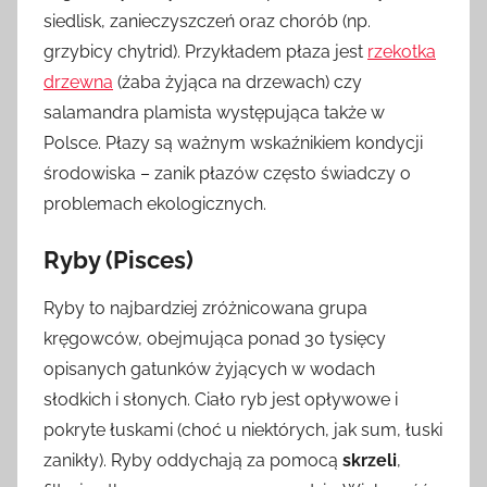
siedlisk, zanieczyszczeń oraz chorób (np.
grzybicy chytrid). Przykładem płaza jest
rzekotka
drzewna
(żaba żyjąca na drzewach) czy
salamandra plamista występująca także w
Polsce. Płazy są ważnym wskaźnikiem kondycji
środowiska – zanik płazów często świadczy o
problemach ekologicznych.
Ryby (Pisces)
Ryby to najbardziej zróżnicowana grupa
kręgowców, obejmująca ponad 30 tysięcy
opisanych gatunków żyjących w wodach
słodkich i słonych. Ciało ryb jest opływowe i
pokryte łuskami (choć u niektórych, jak sum, łuski
zanikły). Ryby oddychają za pomocą
skrzeli
,