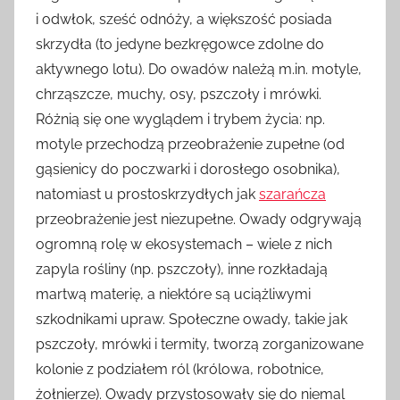
i odwłok, sześć odnóży, a większość posiada
skrzydła (to jedyne bezkręgowce zdolne do
aktywnego lotu). Do owadów należą m.in. motyle,
chrząszcze, muchy, osy, pszczoły i mrówki.
Różnią się one wyglądem i trybem życia: np.
motyle przechodzą przeobrażenie zupełne (od
gąsienicy do poczwarki i dorosłego osobnika),
natomiast u prostoskrzydłych jak
szarańcza
przeobrażenie jest niezupełne. Owady odgrywają
ogromną rolę w ekosystemach – wiele z nich
zapyla rośliny (np. pszczoły), inne rozkładają
martwą materię, a niektóre są uciążliwymi
szkodnikami upraw. Społeczne owady, takie jak
pszczoły, mrówki i termity, tworzą zorganizowane
kolonie z podziałem ról (królowa, robotnice,
żołnierze). Owady przystosowały się do niemal