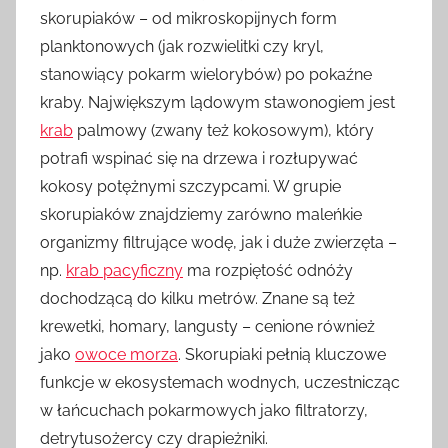
skorupiaków – od mikroskopijnych form
planktonowych (jak rozwielitki czy kryl,
stanowiący pokarm wielorybów) po pokaźne
kraby. Największym lądowym stawonogiem jest
krab
palmowy (zwany też kokosowym), który
potrafi wspinać się na drzewa i rozłupywać
kokosy potężnymi szczypcami. W grupie
skorupiaków znajdziemy zarówno maleńkie
organizmy filtrujące wodę, jak i duże zwierzęta –
np.
krab pacyficzny
ma rozpiętość odnóży
dochodzącą do kilku metrów. Znane są też
krewetki, homary, langusty – cenione również
jako
owoce morza
. Skorupiaki pełnią kluczowe
funkcje w ekosystemach wodnych, uczestnicząc
w łańcuchach pokarmowych jako filtratorzy,
detrytusożercy czy drapieżniki.