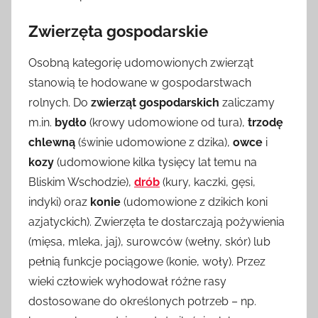
Zwierzęta gospodarskie
Osobną kategorię udomowionych zwierząt
stanowią te hodowane w gospodarstwach
rolnych. Do
zwierząt gospodarskich
zaliczamy
m.in.
bydło
(krowy udomowione od tura),
trzodę
chlewną
(świnie udomowione z dzika),
owce
i
kozy
(udomowione kilka tysięcy lat temu na
Bliskim Wschodzie),
drób
(kury, kaczki, gęsi,
indyki) oraz
konie
(udomowione z dzikich koni
azjatyckich). Zwierzęta te dostarczają pożywienia
(mięsa, mleka, jaj), surowców (wełny, skór) lub
pełnią funkcje pociągowe (konie, woły). Przez
wieki człowiek wyhodował różne rasy
dostosowane do określonych potrzeb – np.