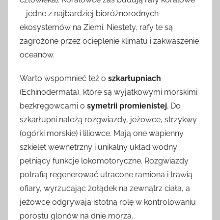
– jedne z najbardziej bioróżnorodnych
ekosystemów na Ziemi. Niestety, rafy te są
zagrożone przez ocieplenie klimatu i zakwaszenie
oceanów.
Warto wspomnieć też o
szkarłupniach
(Echinodermata), które są wyjątkowymi morskimi
bezkręgowcami o
symetrii promienistej
. Do
szkarłupni należą rozgwiazdy, jeżowce, strzykwy
(ogórki morskie) i liliowce. Mają one wapienny
szkielet wewnętrzny i unikalny układ wodny
pełniący funkcje lokomotoryczne. Rozgwiazdy
potrafią regenerować utracone ramiona i trawią
ofiary, wyrzucając żołądek na zewnątrz ciała, a
jeżowce odgrywają istotną rolę w kontrolowaniu
porostu glonów na dnie morza.