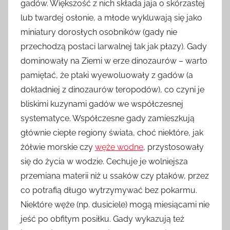
gadów. Większość z nich składa jaja o skórzastej
lub twardej osłonie, a młode wykluwają się jako
miniatury dorosłych osobników (gady nie
przechodzą postaci larwalnej tak jak płazy). Gady
dominowały na Ziemi w erze dinozaurów – warto
pamiętać, że ptaki wyewoluowały z gadów (a
dokładniej z dinozaurów teropodów), co czyni je
bliskimi kuzynami gadów we współczesnej
systematyce. Współczesne gady zamieszkują
głównie ciepłe regiony świata, choć niektóre, jak
żółwie morskie czy
węże wodne
, przystosowały
się do życia w wodzie. Cechuje je wolniejsza
przemiana materii niż u ssaków czy ptaków, przez
co potrafią długo wytrzymywać bez pokarmu.
Niektóre węże (np. dusiciele) mogą miesiącami nie
jeść po obfitym posiłku. Gady wykazują też