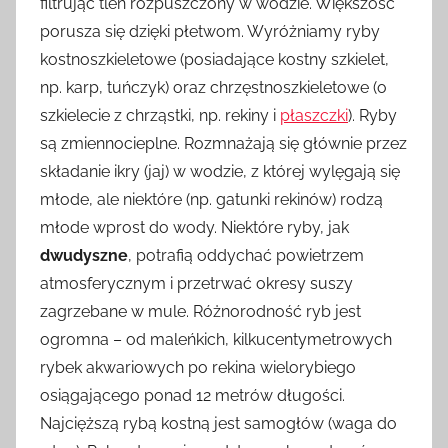
filtrując tlen rozpuszczony w wodzie. Większość
porusza się dzięki płetwom. Wyróżniamy ryby
kostnoszkieletowe (posiadające kostny szkielet,
np. karp, tuńczyk) oraz chrzęstnoszkieletowe (o
szkielecie z chrząstki, np. rekiny i
płaszczki
). Ryby
są zmiennocieplne. Rozmnażają się głównie przez
składanie ikry (jaj) w wodzie, z której wylęgają się
młode, ale niektóre (np. gatunki rekinów) rodzą
młode wprost do wody. Niektóre ryby, jak
dwudyszne
, potrafią oddychać powietrzem
atmosferycznym i przetrwać okresy suszy
zagrzebane w mule. Różnorodność ryb jest
ogromna – od maleńkich, kilkucentymetrowych
rybek akwariowych po rekina wielorybiego
osiągającego ponad 12 metrów długości.
Najcięższą rybą kostną jest samogłów (waga do