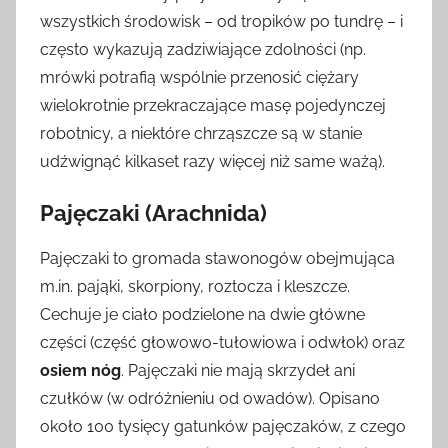
wszystkich środowisk – od tropików po tundrę – i
często wykazują zadziwiające zdolności (np.
mrówki potrafią wspólnie przenosić ciężary
wielokrotnie przekraczające masę pojedynczej
robotnicy, a niektóre chrząszcze są w stanie
udźwignąć kilkaset razy więcej niż same ważą).
Pajęczaki (Arachnida)
Pajęczaki to gromada stawonogów obejmująca
m.in. pająki, skorpiony, roztocza i kleszcze.
Cechuje je ciało podzielone na dwie główne
części (część głowowo-tułowiowa i odwłok) oraz
osiem nóg
. Pajęczaki nie mają skrzydeł ani
czułków (w odróżnieniu od owadów). Opisano
około 100 tysięcy gatunków pajęczaków, z czego