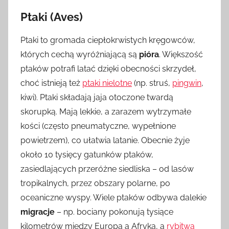
Ptaki (Aves)
Ptaki to gromada ciepłokrwistych kręgowców,
których cechą wyróżniającą są
pióra
. Większość
ptaków potrafi latać dzięki obecności skrzydeł,
choć istnieją też
ptaki nielotne
(np. struś,
pingwin
,
kiwi). Ptaki składają jaja otoczone twardą
skorupką. Mają lekkie, a zarazem wytrzymałe
kości (często pneumatyczne, wypełnione
powietrzem), co ułatwia latanie. Obecnie żyje
około 10 tysięcy gatunków ptaków,
zasiedlających przeróżne siedliska – od lasów
tropikalnych, przez obszary polarne, po
oceaniczne wyspy. Wiele ptaków odbywa dalekie
migracje
– np. bociany pokonują tysiące
kilometrów między Europą a Afryką, a
rybitwa