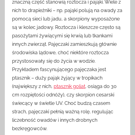
znaczną część stanowią roztocza i pająki. Wiele z
nich to drapieżniki – np. pająki polują na owady za
pomocą sieci lub jadu, a skorpiony wyposażone
są w kolec jadowy. Roztocza i kleszcze często są
pasożytami żywiącymi się krwią lub tkankami
innych zwierząt. Pajęczaki zamieszkują głównie
środowiska lądowe, choć niektóre roztocza
przystosowały się do życia w wodzie.
Przykładem fascynującego pajęczaka jest
ptasznik – duży pająk żyjący w tropikach
(największy z nich,
ptasznik goliat
, osiąga do 30
cm rozpiętości odnóży), czy skorpion cesarski
świecący w świetle UV. Choć budzą czasem
strach, pajęczaki pełnią ważną rolę, regulując
liczebność owadów i innych drobnych
bezkręgowców.