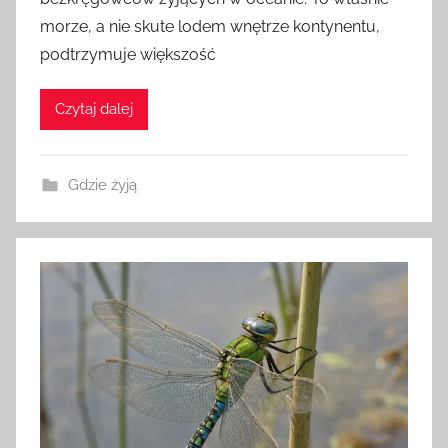
a
morze, a nie skute lodem wnętrze kontynentu,
d
podtrzymuje większość
m
i
n
Czytaj dalej
Gdzie żyją