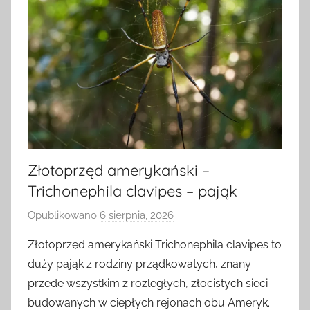
Złotoprzęd amerykański –
Trichonephila clavipes – pająk
Opublikowano
6 sierpnia, 2026
p
r
Złotoprzęd amerykański Trichonephila clavipes to
z
duży pająk z rodziny prządkowatych, znany
e
przede wszystkim z rozległych, złocistych sieci
z
budowanych w ciepłych rejonach obu Ameryk.
a