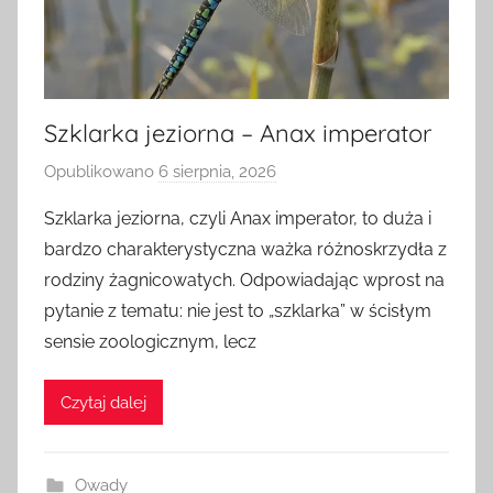
Szklarka jeziorna – Anax imperator
Opublikowano
6 sierpnia, 2026
p
r
Szklarka jeziorna, czyli Anax imperator, to duża i
z
bardzo charakterystyczna ważka różnoskrzydła z
e
rodziny żagnicowatych. Odpowiadając wprost na
z
pytanie z tematu: nie jest to „szklarka” w ścisłym
a
sensie zoologicznym, lecz
d
m
i
Czytaj dalej
n
Owady