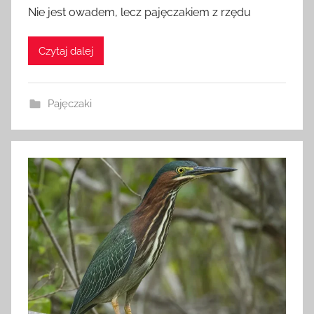
Nie jest owadem, lecz pajęczakiem z rzędu
d
m
i
Czytaj dalej
n
Pajęczaki