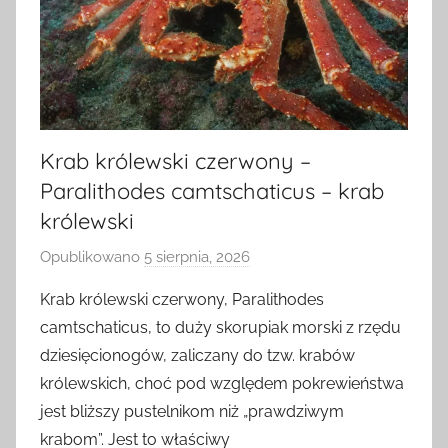
Krab królewski czerwony –
Paralithodes camtschaticus – krab
królewski
Opublikowano
5 sierpnia, 2026
p
r
Krab królewski czerwony, Paralithodes
z
camtschaticus, to duży skorupiak morski z rzędu
e
dziesięcionogów, zaliczany do tzw. krabów
z
królewskich, choć pod względem pokrewieństwa
a
jest bliższy pustelnikom niż „prawdziwym
d
krabom”. Jest to właściwy
m