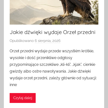
Jakie dźwięki wydaje Orzeł przedni
Opublikowano
6 sierpnia, 2026
p
r
Orzeł przedni wydaje przede wszystkim krótkie,
z
wysokie i dość przenikliwe odgłosy
e
przypominające szczekliwe „kli-kli”, „kjak”, cienkie
z
gwizdy albo ostre nawoływania. Jakie dźwięki
a
wydaje orzeł przedni, zależy głównie od sytuacji:
d
inne
m
i
n
Czytaj dalej