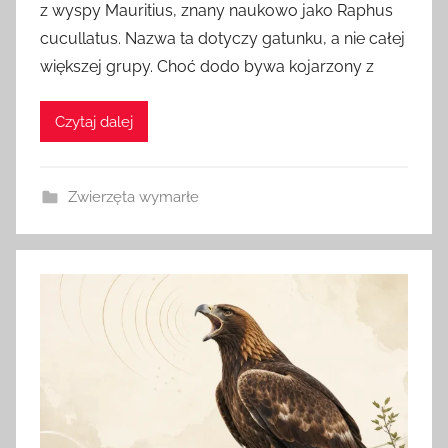
z wyspy Mauritius, znany naukowo jako Raphus
e
cucullatus. Nazwa ta dotyczy gatunku, a nie całej
z
większej grupy. Choć dodo bywa kojarzony z
a
d
Czytaj dalej
m
i
n
Zwierzęta wymarłe