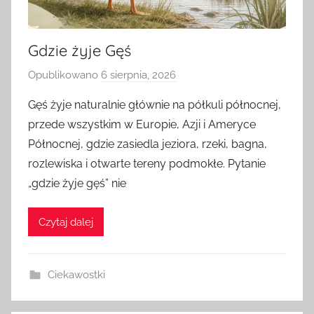
Gdzie żyje Gęś
Opublikowano
6 sierpnia, 2026
p
r
Gęś żyje naturalnie głównie na półkuli północnej,
z
przede wszystkim w Europie, Azji i Ameryce
e
Północnej, gdzie zasiedla jeziora, rzeki, bagna,
z
rozlewiska i otwarte tereny podmokłe. Pytanie
a
„gdzie żyje gęś” nie
d
m
i
Czytaj dalej
n
Ciekawostki