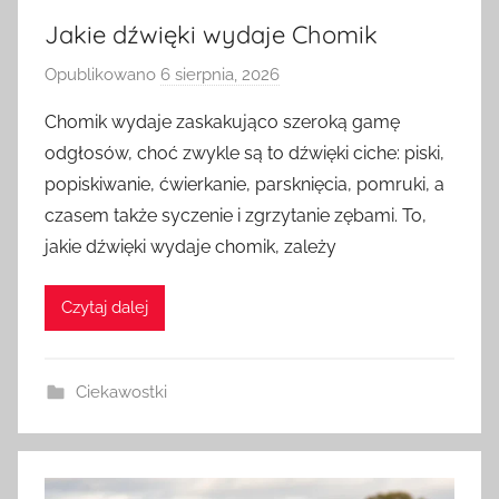
Jakie dźwięki wydaje Chomik
Opublikowano
6 sierpnia, 2026
p
r
Chomik wydaje zaskakująco szeroką gamę
z
odgłosów, choć zwykle są to dźwięki ciche: piski,
e
popiskiwanie, ćwierkanie, parsknięcia, pomruki, a
z
czasem także syczenie i zgrzytanie zębami. To,
a
jakie dźwięki wydaje chomik, zależy
d
m
i
Czytaj dalej
n
Ciekawostki