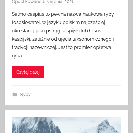
Opublikowano
6 sierpnia, 2026
p
r
Salmo caspius to pewna nazwa naukowa ryby
z
łososiowatej, w języku polskim najczęściej
e
określanej jako pstrąg kaspijski lub łosoś
z
kaspijski, zależnie od ujęcia taksonomicznego i
a
tradycji nazewniczej. Jest to promieniopłetwa
d
ryba
m
i
n
Czytaj dalej
Ryby