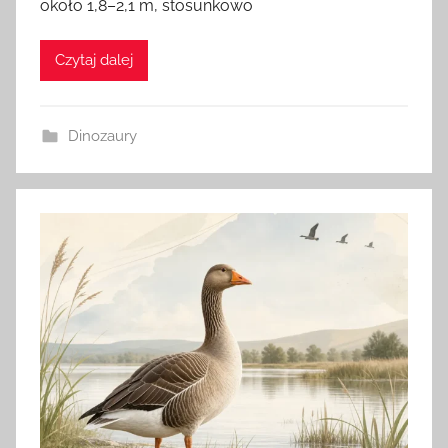
około 1,8–2,1 m, stosunkowo
m
i
n
Czytaj dalej
Dinozaury