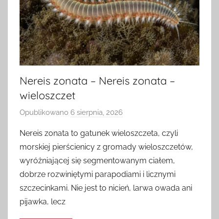
Nereis zonata – Nereis zonata –
wieloszczet
Opublikowano
6 sierpnia, 2026
p
r
Nereis zonata to gatunek wieloszczeta, czyli
z
morskiej pierścienicy z gromady wieloszczetów,
e
wyróżniającej się segmentowanym ciałem,
z
dobrze rozwiniętymi parapodiami i licznymi
a
szczecinkami. Nie jest to nicień, larwa owada ani
d
pijawka, lecz
m
i