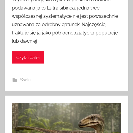
z
podawana jako Lutra sibirica, jednak we
e
współczesnej systematyce nie jest powszechnie
z
uznawana za odrębny gatunek. Najczęściej
a
traktuje się ją jako północnoazjatycką populację
d
lub dawniej
m
i
n
Czytaj dalej
Ssaki