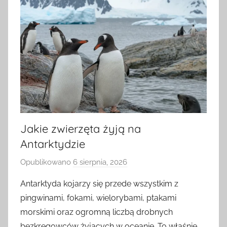
Jakie zwierzęta żyją na
Antarktydzie
Opublikowano
6 sierpnia, 2026
p
r
Antarktyda kojarzy się przede wszystkim z
z
pingwinami, fokami, wielorybami, ptakami
e
morskimi oraz ogromną liczbą drobnych
z
bezkręgowców żyjących w oceanie. To właśnie