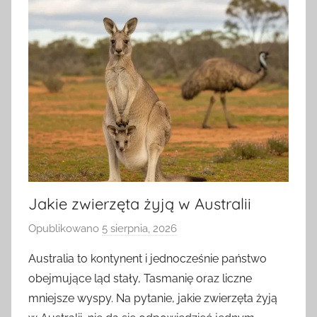
Jakie zwierzęta żyją w Australii
Opublikowano
5 sierpnia, 2026
p
r
Australia to kontynent i jednocześnie państwo
z
obejmujące ląd stały, Tasmanię oraz liczne
e
mniejsze wyspy. Na pytanie, jakie zwierzęta żyją
z