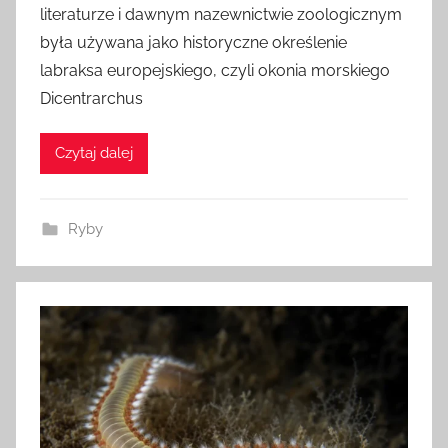
literaturze i dawnym nazewnictwie zoologicznym
z
była używana jako historyczne określenie
a
labraksa europejskiego, czyli okonia morskiego
d
Dicentrarchus
m
i
n
Czytaj dalej
Ryby