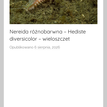
Nereida różnobarwna – Hediste
diversicolor – wieloszczet
Opublikowano
6 sierpnia, 2026
p
r
z
e
z
a
d
m
i
n