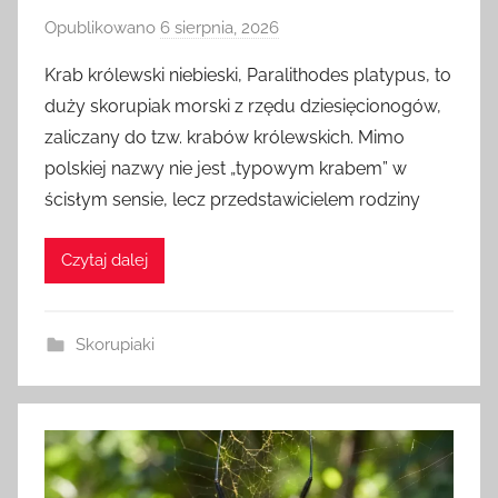
Opublikowano
6 sierpnia, 2026
p
r
Krab królewski niebieski, Paralithodes platypus, to
z
duży skorupiak morski z rzędu dziesięcionogów,
e
zaliczany do tzw. krabów królewskich. Mimo
z
polskiej nazwy nie jest „typowym krabem” w
a
ścisłym sensie, lecz przedstawicielem rodziny
d
m
i
Czytaj dalej
n
Skorupiaki