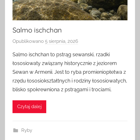
Salmo ischchan
Opublikowano
5 sierpnia, 2026
p
r
Salmo ischchan to pstrąg sewanski, rzadki
z
łososiowaty związany historycznie z jeziorem
e
Sewan w Armenii. Jest to ryba promieniopłetwa z
z
rzędu łososiokształtnych i rodziny łososiowatych,
a
blisko spokrewniona z pstrągami i trociami,
d
m
i
Czytaj dalej
n
Ryby