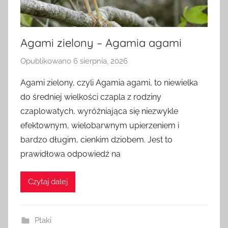
Agami zielony – Agamia agami
Opublikowano
6 sierpnia, 2026
p
r
Agami zielony, czyli Agamia agami, to niewielka
z
do średniej wielkości czapla z rodziny
e
czaplowatych, wyróżniająca się niezwykle
z
efektownym, wielobarwnym upierzeniem i
a
bardzo długim, cienkim dziobem. Jest to
d
prawidłowa odpowiedź na
m
i
n
Czytaj dalej
Ptaki