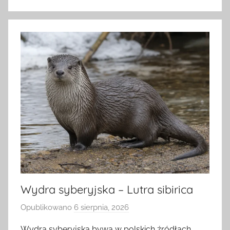
Wydra syberyjska – Lutra sibirica
Opublikowano
6 sierpnia, 2026
p
r
Wydra syberyjska bywa w polskich źródłach