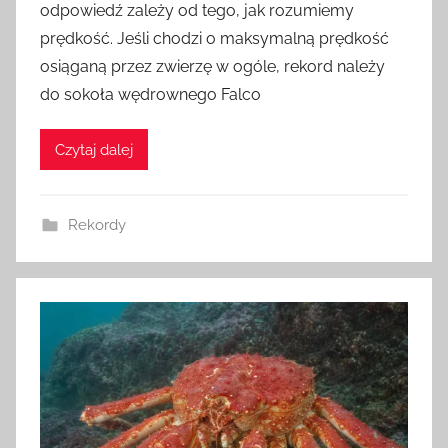
odpowiedź zależy od tego, jak rozumiemy
e
prędkość. Jeśli chodzi o maksymalną prędkość
z
osiąganą przez zwierzę w ogóle, rekord należy
a
do sokoła wędrownego Falco
d
m
i
Czytaj dalej
n
Rekordy