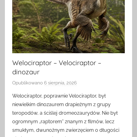
Welociraptor – Velociraptor –
dinozaur
Opublikowano
6 sierpnia, 2026
p
r
Welociraptor, poprawnie Velociraptor, był
z
niewielkim dinozaurem drapieżnym z grupy
e
teropodów, a ściślej dromeozaurydów. Nie był
z
ogromnym „raptorem” znanym z filmów, lecz
a
smukłym, dwunożnym zwierzęciem o długości
d