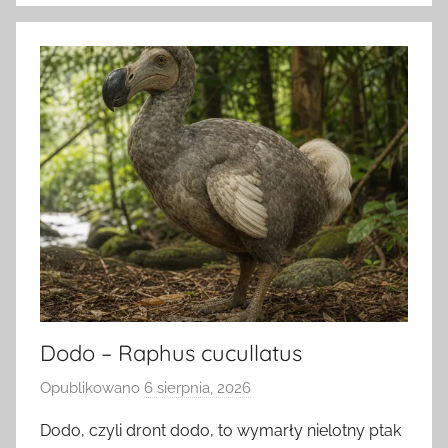
Dodo – Raphus cucullatus
Opublikowano
6 sierpnia, 2026
p
r
Dodo, czyli dront dodo, to wymarły nielotny ptak
z