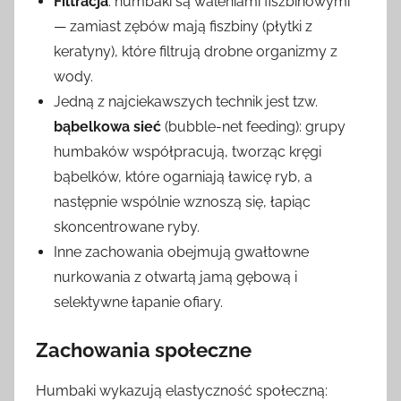
Filtracja
: humbaki są waleniami fiszbinowymi
— zamiast zębów mają fiszbiny (płytki z
keratyny), które filtrują drobne organizmy z
wody.
Jedną z najciekawszych technik jest tzw.
bąbelkowa sieć
(bubble-net feeding): grupy
humbaków współpracują, tworząc kręgi
bąbelków, które ogarniają ławicę ryb, a
następnie wspólnie wznoszą się, łapiąc
skoncentrowane ryby.
Inne zachowania obejmują gwałtowne
nurkowania z otwartą jamą gębową i
selektywne łapanie ofiary.
Zachowania społeczne
Humbaki wykazują elastyczność społeczną: