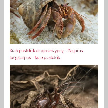
Krab pustelnik długoszczypcy – Pagurus
longicarpus – krab pustelnik