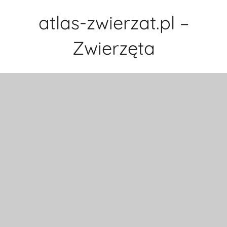
Przejdź
atlas-zwierzat.pl –
do
treści
Zwierzęta