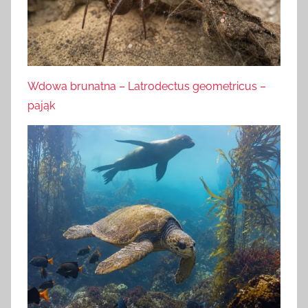
Wdowa brunatna – Latrodectus geometricus –
pająk