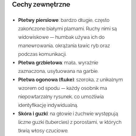
Cechy zewnętrzne
Płetwy piersiowe
: bardzo długie, często
zakończone białymi plamami. Ruchy nimi są
widowiskowe — humbak używa ich do
manewrowania, okrążania ławic ryb oraz
podczas komunikacji.
Płetwa grzbietowa
: mała, wyraźnie
zaznaczona, usytuowana na garbie.
Płetwa ogonowa (fluke)
: szeroka, z unikalnym
wzorem od spodu — każdy osobnik ma
niepowtarzalny rysunek, co umożliwia
identyfikację indywidualną.
Skóra i guzki
: na głowie i żuchwie występują
liczne guzki (tubercles) z porostami, w których
tkwią włosy czuciowe.