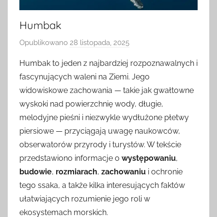
Humbak
Opublikowano
28 listopada, 2025
p
r
Humbak to jeden z najbardziej rozpoznawalnych i
z
fascynujących waleni na Ziemi. Jego
e
widowiskowe zachowania — takie jak gwałtowne
z
wyskoki nad powierzchnię wody, długie,
melodyjne pieśni i niezwykle wydłużone płetwy
piersiowe — przyciągają uwagę naukowców,
obserwatorów przyrody i turystów. W tekście
przedstawiono informacje o
występowaniu
,
budowie
,
rozmiarach
,
zachowaniu
i ochronie
tego ssaka, a także kilka interesujących faktów
ułatwiających rozumienie jego roli w
ekosystemach morskich.