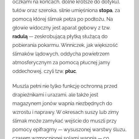
oczkami na końcach, dolne krótsze do dotyku),
tułów oraz szeroka, silnie umięśniona
stopa
, za
pomocą której ślimak pełza po podłożu. Na
głowie widoczny jest aparat gębowy z tzw.
radulą
— zeskrobującą płytką służącą do
pobierania pokarmu. Winniczek, jak większość
ślimaków lądowych, oddycha powietrzem
atmosferycznym za pomocą płucnej jamy
oddechowej, czyli tzw.
płuc
.
Muszla pełni nie tylko funkcję ochronną przed
drapieżnikami i urazami, ale także jest
magazynem jonów wapnia niezbędnych do
wzrostu i naprawy. W okresach suszy lub zimy
ślimak może zamykać wejście do muszli przy
pomocy epifragmy — wysuszonej warstwy śluzu,
czasem wzmocnionej solami wapnia — co