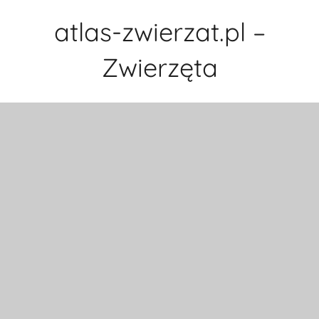
Przejdź
atlas-zwierzat.pl –
do
treści
Zwierzęta