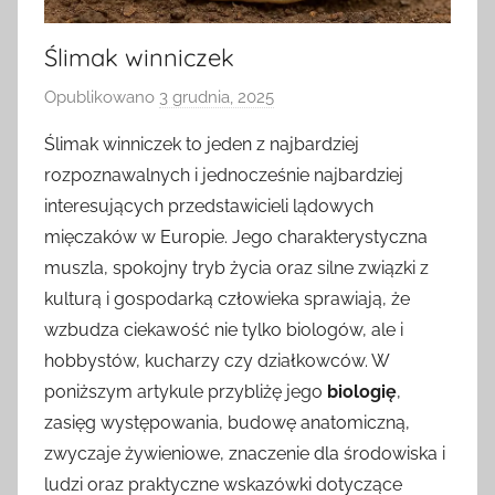
Ślimak winniczek
Opublikowano
3 grudnia, 2025
p
r
Ślimak winniczek to jeden z najbardziej
z
rozpoznawalnych i jednocześnie najbardziej
e
interesujących przedstawicieli lądowych
z
mięczaków w Europie. Jego charakterystyczna
muszla, spokojny tryb życia oraz silne związki z
kulturą i gospodarką człowieka sprawiają, że
wzbudza ciekawość nie tylko biologów, ale i
hobbystów, kucharzy czy działkowców. W
poniższym artykule przybliżę jego
biologię
,
zasięg występowania, budowę anatomiczną,
zwyczaje żywieniowe, znaczenie dla środowiska i
ludzi oraz praktyczne wskazówki dotyczące