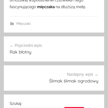
umożliwią współistnienie człowieka i tego
fascynującego
mięczaka
na dłuższą metę.
Mięczaki
Nawigacja
Poprzedni wpis
wpisu
Rak błotny
Następny wpis
Ślimak ślimak ogrodowy
Szukaj