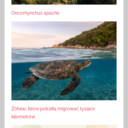
Oncorhynchus apache
Żółwie, które potrafią migrować tysiące
kilometrów