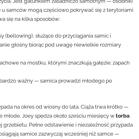
życia. Jest gatunkiem zasadniczo samotnym — osobniki
re u samców mogą częściowo pokrywać się z terytoriami
a się na kilka sposobów:
y (bellowing), służące do przyciągania samic i
wanie głośny biorąc pod uwagę niewielkie rozmiary
chowe na mostku, którymi znaczkują gałęzie; zapach
st bardzo ważny — samica prowadzi młodego po
ypada na okres od wiosny do lata. Ciąża trwa krótko —
łe młode. Joey spędza około sześciu miesięcy w
torba
ej grzebietu. Pełne odstawienie i niezależność przypada
 osiągają samice zazwyczaj wcześniej niż samce —