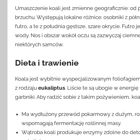
Umaszczenie koali jest zmienne geograficznie: od
brzuchu. Występują lokalne różnice: osobniki z p
futro, a te z południa gęstsze, szare okrycie. Futro
wody. Nos i obszar wokół oczu są zazwyczaj ciemne,
niektórych samców.
Dieta i trawienie
Koala jest wybitnie wyspecjalizowanym foliofagie
z rodzaju
eukaliptus
. Liście te są ubogie w energię 
garbniki. Aby radzić sobie z takim pożywieniem, koa
Ma wydłużony przewód pokarmowy z dużym, roz
wspomagają fermentację roślinnej masy.
Wątroba koali produkuje enzymy zdolne do deto