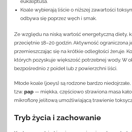
eukaliptusa.
Koale wybierają liście o niższej zawartości toks
odbywa się poprzez węch i smak.
Ze względu na niską wartość energetyczną diety, 
przeciętnie 18–20 godzin. Aktywność ograniczona j
przemieszczając się na krótkie odległości żeruje. K
których pozyskuje większość potrzebnej wody. W ok
bezpośrednio z poideł lub z powierzchni liści.
Młode koale (joeys) są rodzone bardzo niedojrzałe,
tzw.
pap
— miękka, częściowo strawiona masa kałowa
mikroflorę jelitową umożliwiającą trawienie toksycz
Tryb życia i zachowanie