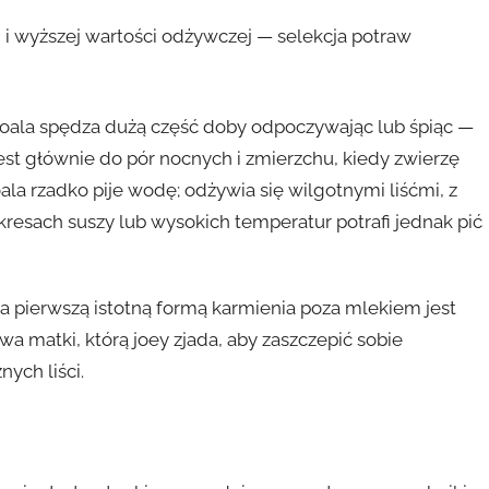
yn i wyższej wartości odżywczej — selekcja potraw
koala spędza dużą część doby odpoczywając lub śpiąc —
est głównie do pór nocnych i zmierzchu, kiedy zwierzę
oala rzadko pije wodę; odżywia się wilgotnymi liśćmi, z
resach suszy lub wysokich temperatur potrafi jednak pić
 a pierwszą istotną formą karmienia poza mlekiem jest
 matki, którą joey zjada, aby zaszczepić sobie
nych liści.