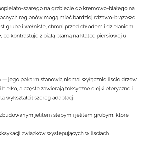
 popielato-szarego na grzbiecie do kremowo-białego na
ółnocnych regionów mogą mieć bardziej rdzawo-brązowe
 jest grube i wełniste, chroni przed chłodem i działaniem
 co kontrastuje z białą plamą na klatce piersiowej u
m — jego pokarm stanowią niemal wyłącznie liście drzew
i białko, a często zawierają toksyczne olejki eteryczne i
la wykształcił szereg adaptacji.
budowanym jelitem ślepym i jelitem grubym, które
ksykacji związków występujących w liściach