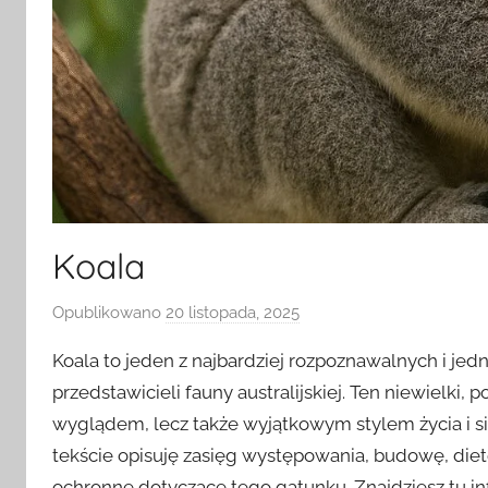
Koala
Opublikowano
20 listopada, 2025
p
r
Koala to jeden z najbardziej rozpoznawalnych i jed
z
przedstawicieli fauny australijskiej. Ten niewielki
e
wyglądem, lecz także wyjątkowym stylem życia i 
z
tekście opisuję zasięg występowania, budowę, dietę
ochronne dotyczące tego gatunku. Znajdziesz tu i