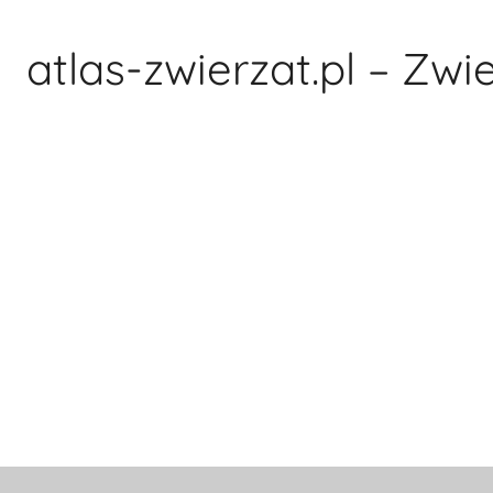
Przejdź
do
atlas-zwierzat.pl – Zwi
treści