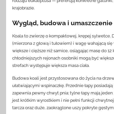
rodzaju eukaliptusa — preferują konkretne gatunki
krajobrazie.
Wygląd, budowa i umaszczenie
Koala to zwierzę o kompaktowej, krępej sylwetce. 
(mierzona z głową i tułowiem) i wagę wahającą się 
większe i cięższe niż samice, osiągając masę do 1
chłodniejszych rejonach osobniki mogą być większ
strefach występuje większa masa ciała.
Budowa koali jest przystosowana do życia na drze
ułatwiającymi wspinaczkę. Przednie łapy posiadają
zapewnia pewny chwyt pnia; tylne łapy mają jeden 
jest krótkim wyrostkiem i nie pełni funkcji chwytne
tarcza oraz duże, zaokrąglone uszy pokryte gęstym 