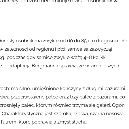
, a ich wybiórczość determinuje rozkład osobników w
Dorosły osobnik ma zwykle od 60 do 85 cm długości ciała
w zależności od regionu i płci: samce są zazwyczaj
2 kg, podczas gdy samice zwykle ważą 4–8 kg. W
e — adaptacja Bergmanna sprawia, że w zimniejszych
wach: ma silne, umięśnione kończyny z długimi pazurami
 dwa przeciwstawne palce oraz trzy palce z pazurami, co
zrośnięty palec, którym również trzyma się gałęzi. Ogon
j. Charakterystyczna jest szeroka, płaska, czarna nosowa
futrem, które poprawiają zmysł słuchu.