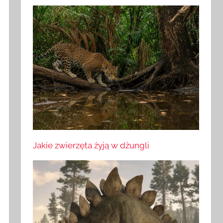
Jakie zwierzęta żyją w dżungli