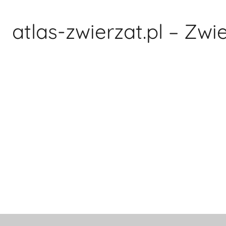
Przejdź
do
atlas-zwierzat.pl – Zwi
treści