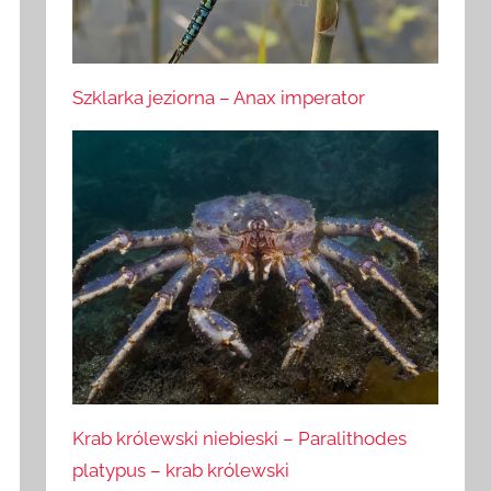
Szklarka jeziorna – Anax imperator
Krab królewski niebieski – Paralithodes
platypus – krab królewski