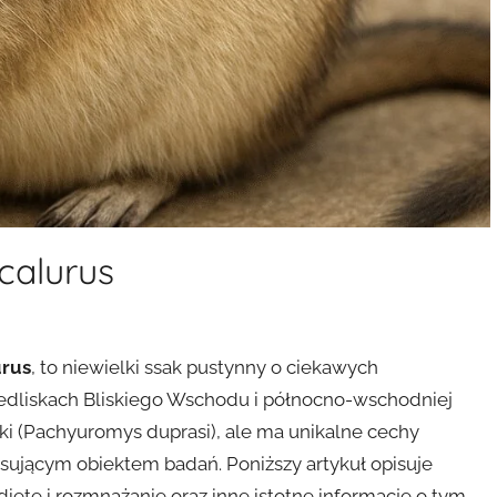
calurus
urus
, to niewielki ssak pustynny o ciekawych
iedliskach Bliskiego Wschodu i północno-wschodniej
ooki (Pachyuromys duprasi), ale ma unikalne cechy
esującym obiektem badań. Poniższy artykuł opisuje
ietę i rozmnażanie oraz inne istotne informacje o tym