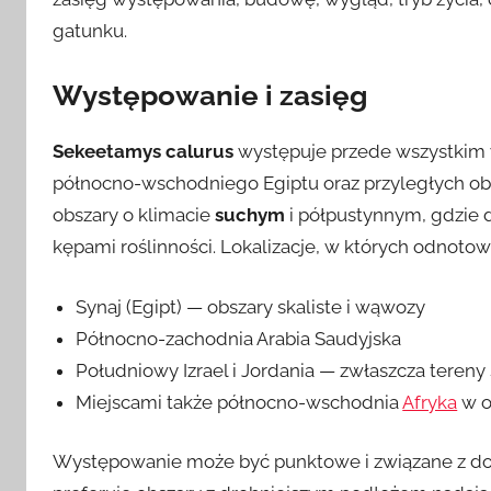
gatunku.
Występowanie i zasięg
Sekeetamys calurus
występuje przede wszystkim 
północno-wschodniego Egiptu oraz przyległych ob
obszary o klimacie
suchym
i półpustynnym, gdzie d
kępami roślinności. Lokalizacje, w których odnot
Synaj (Egipt) — obszary skaliste i wąwozy
Północno-zachodnia Arabia Saudyjska
Południowy Izrael i Jordania — zwłaszcza tereny 
Miejscami także północno-wschodnia
Afryka
w o
Występowanie może być punktowe i związane z dos