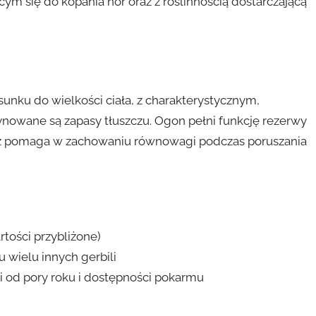
ym się do kopania nor oraz z roślinnością dostarczającą
sunku do wielkości ciała, z charakterystycznym,
nowane są zapasy tłuszczu. Ogon pełni funkcję rezerwy
az pomaga w zachowaniu równowagi podczas poruszania
rtości przybliżone)
 wielu innych gerbili
i od pory roku i dostępności pokarmu