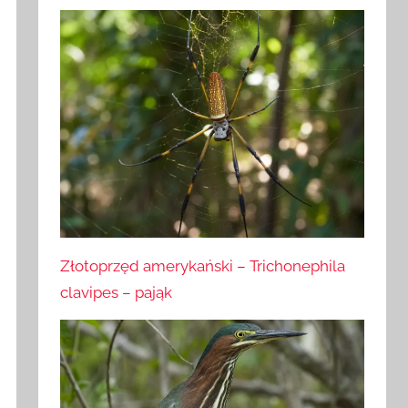
Złotoprzęd amerykański – Trichonephila
clavipes – pająk