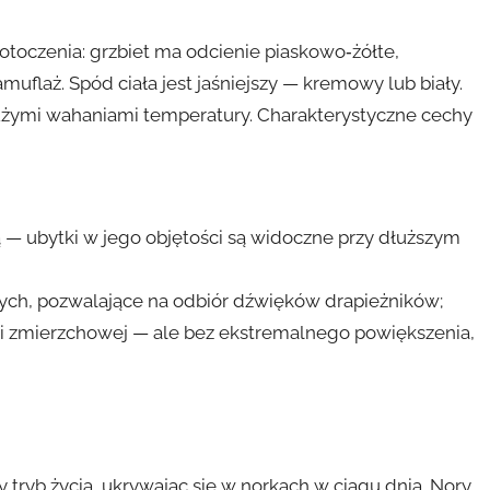
toczenia: grzbiet ma odcienie piaskowo‑żółte,
uflaż. Spód ciała jest jaśniejszy — kremowy lub biały.
 dużymi wahaniami temperatury. Charakterystyczne cechy
 — ubytki w jego objętości są widoczne przy dłuższym
nych, pozwalające na odbiór dźwięków drapieżników;
i zmierzchowej — ale bez ekstremalnego powiększenia,
 tryb życia, ukrywając się w norkach w ciągu dnia. Nory