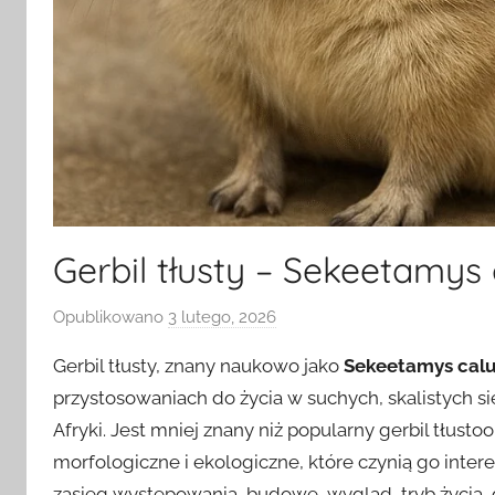
Gerbil tłusty – Sekeetamys 
Opublikowano
3 lutego, 2026
p
r
Gerbil tłusty, znany naukowo jako
Sekeetamys cal
z
przystosowaniach do życia w suchych, skalistych s
e
Afryki. Jest mniej znany niż popularny gerbil tłust
z
morfologiczne i ekologiczne, które czynią go inter
zasięg występowania, budowę, wygląd, tryb życia, d