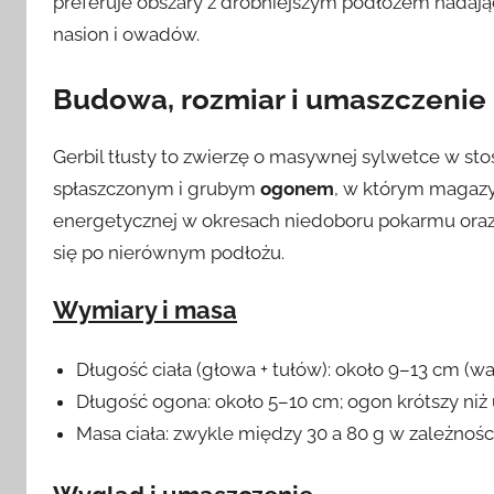
preferuje obszary z drobniejszym podłożem nadając
nasion i owadów.
Budowa, rozmiar i umaszczenie
Gerbil tłusty to zwierzę o masywnej sylwetce w sto
spłaszczonym i grubym
ogonem
, w którym magazy
energetycznej w okresach niedoboru pokarmu or
się po nierównym podłożu.
Wymiary i masa
Długość ciała (głowa + tułów): około 9–13 cm (wa
Długość ogona: około 5–10 cm; ogon krótszy niż u
Masa ciała: zwykle między 30 a 80 g w zależnośc