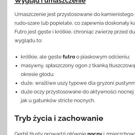
Wygląd i umaszczenie
Umaszczenie jest przystosowane do kamienistego o
rudo‑szare lub popielate, co zapewnia doskonały kam
Futro jest gęste i krótkie, chroniąc zwierzę przed
wyglądu to:
krótkie, ale gęste
futro
o piaskowym odcieniu;
masywny, spłaszczony ogon z tkanką tłuszczową
okresie głodu;
duże, wrażliwe uszy typowe dla gryzoni pustyn
duże oczy przystosowane do aktywności nocnej 
jak u gatunków stricte nocnych.
Tryb życia i zachowanie
Gerbil tłusty prowadzi głównie
nocny
i zmierzchowy