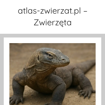
Przejdź
atlas-zwierzat.pl –
do
treści
Zwierzęta