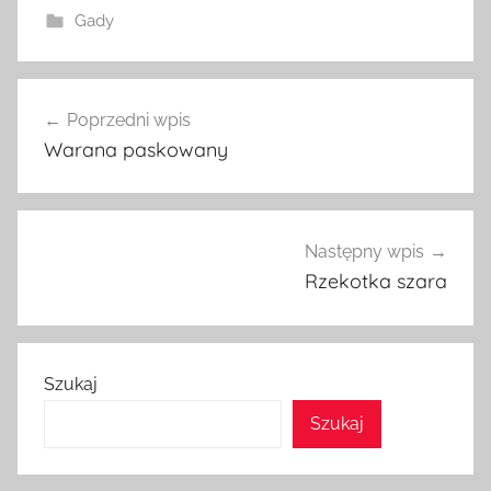
Gady
Nawigacja
Poprzedni wpis
wpisu
Warana paskowany
Następny wpis
Rzekotka szara
Szukaj
Szukaj