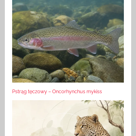
Pstrąg tęczowy – Oncorhynchus mykiss