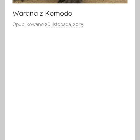
Warana z Komodo
Opublikowano
26 listopada, 2025
p
r
z
e
z