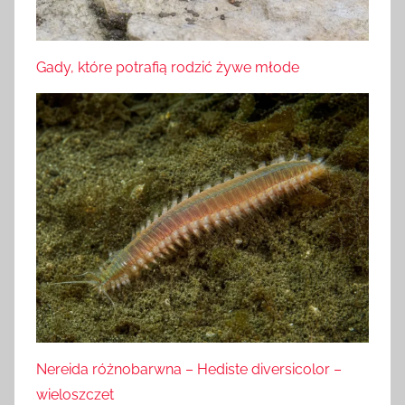
Gady, które potrafią rodzić żywe młode
Nereida różnobarwna – Hediste diversicolor –
wieloszczet