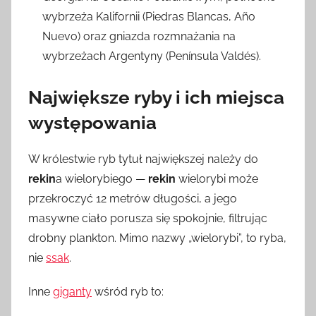
wybrzeża Kalifornii (Piedras Blancas, Año
Nuevo) oraz gniazda rozmnażania na
wybrzeżach Argentyny (Península Valdés).
Największe ryby i ich miejsca
występowania
W królestwie ryb tytuł największej należy do
rekin
a wielorybiego —
rekin
wielorybi może
przekroczyć 12 metrów długości, a jego
masywne ciało porusza się spokojnie, filtrując
drobny plankton. Mimo nazwy „wielorybi”, to ryba,
nie
ssak
.
Inne
giganty
wśród ryb to: