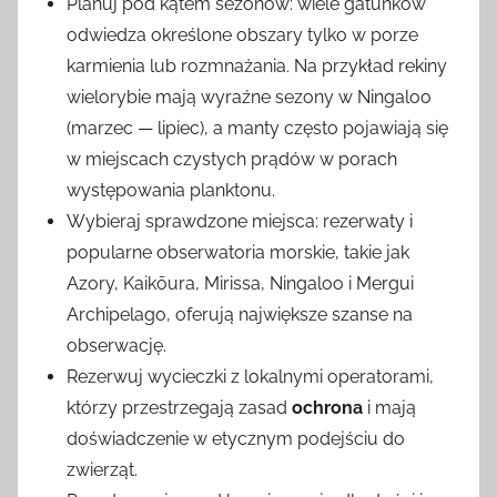
Planuj pod kątem sezonów: wiele gatunków
odwiedza określone obszary tylko w porze
karmienia lub rozmnażania. Na przykład rekiny
wielorybie mają wyraźne sezony w Ningaloo
(marzec — lipiec), a manty często pojawiają się
w miejscach czystych prądów w porach
występowania planktonu.
Wybieraj sprawdzone miejsca: rezerwaty i
popularne obserwatoria morskie, takie jak
Azory, Kaikōura, Mirissa, Ningaloo i Mergui
Archipelago, oferują największe szanse na
obserwację.
Rezerwuj wycieczki z lokalnymi operatorami,
którzy przestrzegają zasad
ochrona
i mają
doświadczenie w etycznym podejściu do
zwierząt.