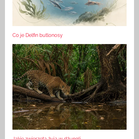
Co je Delfin butlonosy
Jakie zwierzęta żyją w dżungli