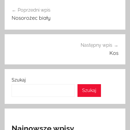
Nawigacja
Poprzedni wpis
wpisu
Nosorożec biały
Następny wpis
Kos
Szukaj
Szukaj
Najnowsze wpisy