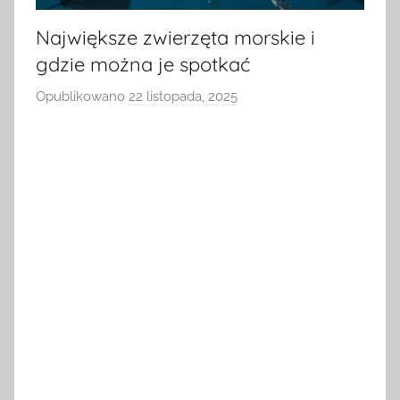
Największe zwierzęta morskie i
gdzie można je spotkać
Opublikowano
22 listopada, 2025
p
r
z
e
z