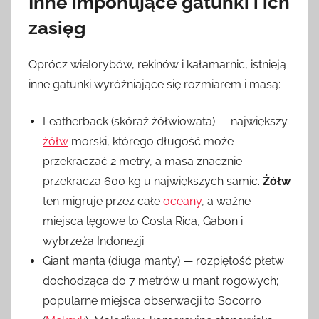
Inne imponujące gatunki i ich
zasięg
Oprócz wielorybów, rekinów i kałamarnic, istnieją
inne gatunki wyróżniające się rozmiarem i masą:
Leatherback (skóraż żółwiowata) — największy
żółw
morski, którego długość może
przekraczać 2 metry, a masa znacznie
przekracza 600 kg u największych samic.
Żółw
ten migruje przez całe
oceany
, a ważne
miejsca lęgowe to Costa Rica, Gabon i
wybrzeża Indonezji.
Giant manta (diuga manty) — rozpiętość płetw
dochodząca do 7 metrów u mant rogowych;
popularne miejsca obserwacji to Socorro