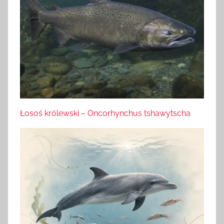
Łosoś królewski – Oncorhynchus tshawytscha