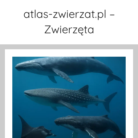
Przejdź
atlas-zwierzat.pl –
do
treści
Zwierzęta