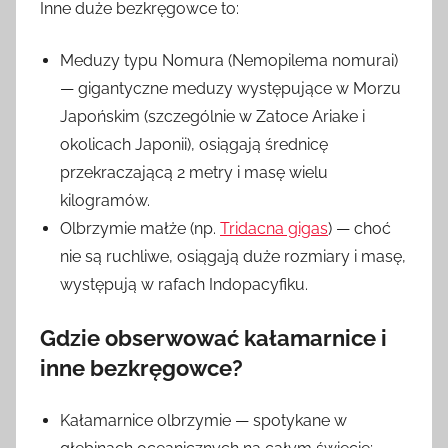
Inne duże bezkręgowce to:
Meduzy typu Nomura (Nemopilema nomurai)
— gigantyczne meduzy występujące w Morzu
Japońskim (szczególnie w Zatoce Ariake i
okolicach Japonii), osiągają średnicę
przekraczającą 2 metry i masę wielu
kilogramów.
Olbrzymie małże (np.
Tridacna gigas
) — choć
nie są ruchliwe, osiągają duże rozmiary i masę,
występują w rafach Indopacyfiku.
Gdzie obserwować kałamarnice i
inne bezkręgowce?
Kałamarnice olbrzymie — spotykane w