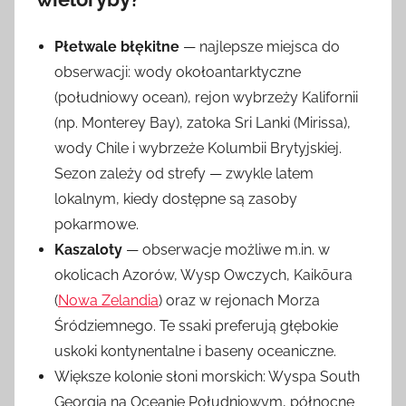
Płetwale błękitne
— najlepsze miejsca do
obserwacji: wody okołoantarktyczne
(południowy ocean), rejon wybrzeży Kalifornii
(np. Monterey Bay), zatoka Sri Lanki (Mirissa),
wody Chile i wybrzeże Kolumbii Brytyjskiej.
Sezon zależy od strefy — zwykle latem
lokalnym, kiedy dostępne są zasoby
pokarmowe.
Kaszaloty
— obserwacje możliwe m.in. w
okolicach Azorów, Wysp Owczych, Kaikōura
(
Nowa Zelandia
) oraz w rejonach Morza
Śródziemnego. Te ssaki preferują głębokie
uskoki kontynentalne i baseny oceaniczne.
Większe kolonie słoni morskich: Wyspa South
Georgia na Oceanie Południowym, północne