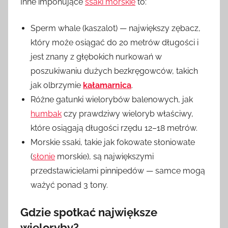
Inne imponujące
ssaki morskie
to:
Sperm whale (kaszalot) — największy zębacz,
który może osiągać do 20 metrów długości i
jest znany z głębokich nurkowań w
poszukiwaniu dużych bezkręgowców, takich
jak olbrzymie
kałamarnica
.
Różne gatunki wielorybów balenowych, jak
humbak
czy prawdziwy wieloryb właściwy,
które osiągają długości rzędu 12–18 metrów.
Morskie ssaki, takie jak fokowate słoniowate
(
słonie
morskie), są największymi
przedstawicielami pinnipedów — samce mogą
ważyć ponad 3 tony.
Gdzie spotkać największe
wieloryby?