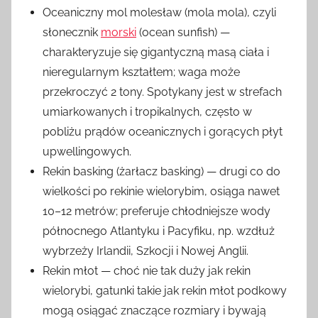
Oceaniczny mol molesław (mola mola), czyli
słonecznik
morski
(ocean sunfish) —
charakteryzuje się gigantyczną masą ciała i
nieregularnym kształtem; waga może
przekroczyć 2 tony. Spotykany jest w strefach
umiarkowanych i tropikalnych, często w
pobliżu prądów oceanicznych i gorących płyt
upwellingowych.
Rekin basking (żarłacz basking) — drugi co do
wielkości po rekinie wielorybim, osiąga nawet
10–12 metrów; preferuje chłodniejsze wody
północnego Atlantyku i Pacyfiku, np. wzdłuż
wybrzeży Irlandii, Szkocji i Nowej Anglii.
Rekin młot — choć nie tak duży jak rekin
wielorybi, gatunki takie jak rekin młot podkowy
mogą osiągać znaczące rozmiary i bywają