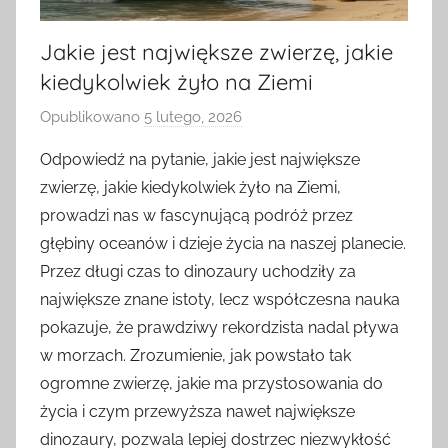
Jakie jest największe zwierzę, jakie
kiedykolwiek żyło na Ziemi
Opublikowano
5 lutego, 2026
p
r
Odpowiedź na pytanie, jakie jest największe
z
zwierzę, jakie kiedykolwiek żyło na Ziemi,
e
prowadzi nas w fascynującą podróż przez
z
głębiny oceanów i dzieje życia na naszej planecie.
Przez długi czas to dinozaury uchodziły za
największe znane istoty, lecz współczesna nauka
pokazuje, że prawdziwy rekordzista nadal pływa
w morzach. Zrozumienie, jak powstało tak
ogromne zwierzę, jakie ma przystosowania do
życia i czym przewyższa nawet największe
dinozaury, pozwala lepiej dostrzec niezwykłość