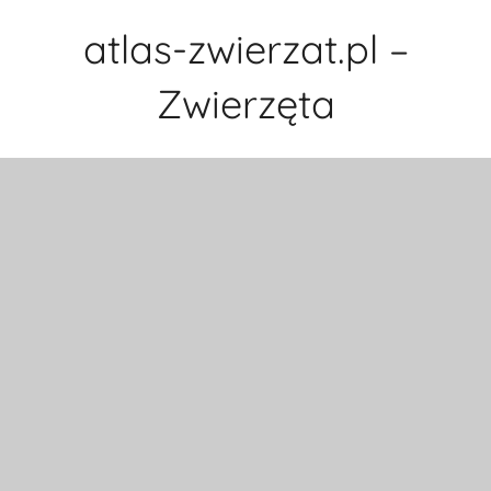
Przejdź
atlas-zwierzat.pl –
do
treści
Zwierzęta