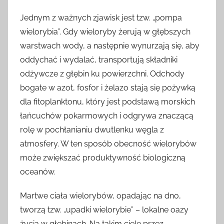
Jednym z ważnych zjawisk jest tzw. „pompa
wielorybia”. Gdy wieloryby żerują w głębszych
warstwach wody, a następnie wynurzają się, aby
oddychać i wydalać, transportują składniki
odżywcze z głębin ku powierzchni. Odchody
bogate w azot, fosfor i żelazo stają się pożywką
dla fitoplanktonu, który jest podstawą morskich
łańcuchów pokarmowych i odgrywa znaczącą
rolę w pochłanianiu dwutlenku węgla z
atmosfery. W ten sposób obecność wielorybów
może zwiększać produktywność biologiczną
oceanów.
Martwe ciała wielorybów, opadając na dno,
tworzą tzw. „upadki wielorybie” – lokalne oazy
życia w głębinach. Na takim ciele przez