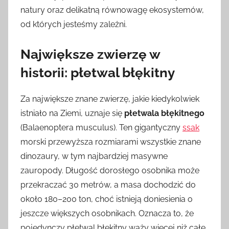
natury oraz delikatną równowagę ekosystemów,
od których jesteśmy zależni.
Największe zwierzę w
historii: płetwal błękitny
Za największe znane zwierzę, jakie kiedykolwiek
istniało na Ziemi, uznaje się
płetwala błękitnego
(Balaenoptera musculus). Ten gigantyczny
ssak
morski przewyższa rozmiarami wszystkie znane
dinozaury, w tym najbardziej masywne
zauropody. Długość dorosłego osobnika może
przekraczać 30 metrów, a masa dochodzić do
około 180–200 ton, choć istnieją doniesienia o
jeszcze większych osobnikach. Oznacza to, że
pojedynczy płetwal błękitny waży więcej niż całe