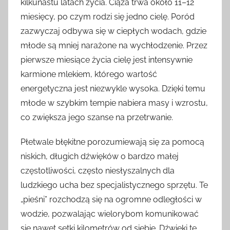
kilkunastu latach życia. Ciąża trwa około 11–12
miesięcy, po czym rodzi się jedno cielę. Poród
zazwyczaj odbywa się w ciepłych wodach, gdzie
młode są mniej narażone na wychłodzenie. Przez
pierwsze miesiące życia cielę jest intensywnie
karmione mlekiem, którego wartość
energetyczna jest niezwykle wysoka. Dzięki temu
młode w szybkim tempie nabiera masy i wzrostu,
co zwiększa jego szanse na przetrwanie.
Płetwale błękitne porozumiewają się za pomocą
niskich, długich dźwięków o bardzo małej
częstotliwości, często niesłyszalnych dla
ludzkiego ucha bez specjalistycznego sprzętu. Te
„pieśni” rozchodzą się na ogromne odległości w
wodzie, pozwalając wielorybom komunikować
się nawet setki kilometrów od siebie. Dźwięki te