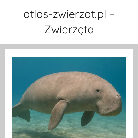
Przejdź
atlas-zwierzat.pl –
do
treści
Zwierzęta