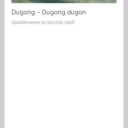
Dugong – Dugong dugon
Opublikowano
24 stycznia, 2026
p
r
z
e
z