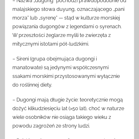
– Nazwa „dugong” pochodzi prawdopodobnie od
malajskiego słowa duyung, oznaczającego „pani
morza” lub „syrenę” — stąd w kulturze morskiej
powiązania dugongów z legendami o syrenach.
W przeszłości żeglarze mylili te zwierzęta z
mitycznymi istotami pół-ludzkimi.
– Sireni (grupa obejmująca dugongi i
manatowate) są jedynymi współczesnymi
ssakami morskimi przystosowanymi wyłącznie
do roślinnej diety.
– Dugongi mają długie życie: teoretycznie mogą
dożyć kilkudziesięciu lat (>50 lat), choć w naturze
wiele osobników nie osiąga takiego wieku z
powodu zagrożeń ze strony ludzi.