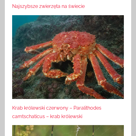
Najszybsze zwierzęta na świecie
Krab królewski czerwony – Paralithodes
camtschaticus – krab królewski