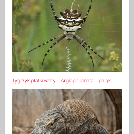
Tygrzyk płatkowaty – Argiope lobata – pająk