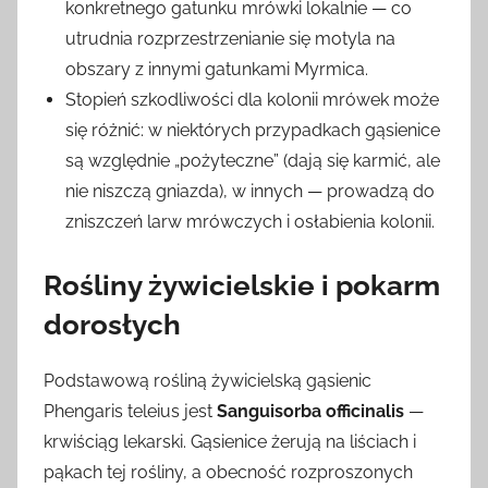
konkretnego gatunku mrówki lokalnie — co
utrudnia rozprzestrzenianie się motyla na
obszary z innymi gatunkami Myrmica.
Stopień szkodliwości dla kolonii mrówek może
się różnić: w niektórych przypadkach gąsienice
są względnie „pożyteczne” (dają się karmić, ale
nie niszczą gniazda), w innych — prowadzą do
zniszczeń larw mrówczych i osłabienia kolonii.
Rośliny żywicielskie i pokarm
dorosłych
Podstawową rośliną żywicielską gąsienic
Phengaris teleius jest
Sanguisorba officinalis
—
krwiściąg lekarski. Gąsienice żerują na liściach i
pąkach tej rośliny, a obecność rozproszonych