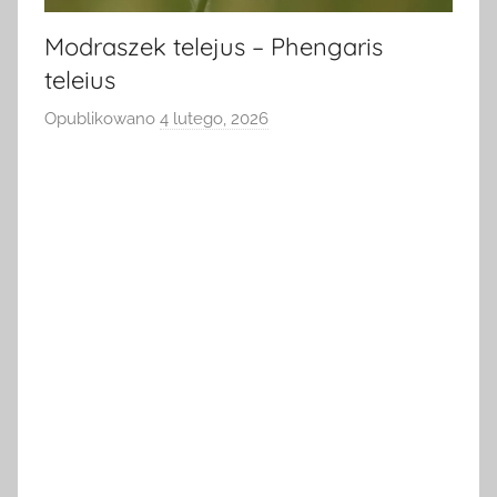
Modraszek telejus – Phengaris
teleius
Opublikowano
4 lutego, 2026
p
r
z
e
z