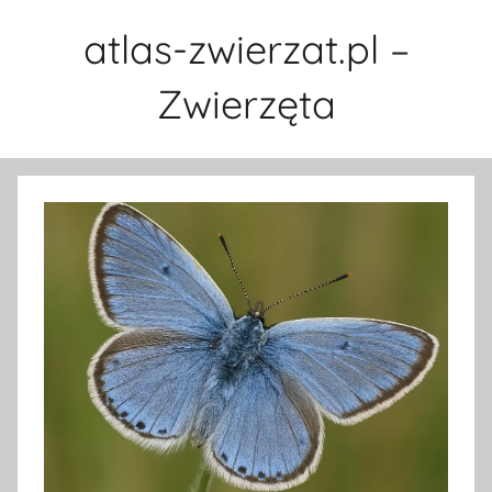
Przejdź
atlas-zwierzat.pl –
do
treści
Zwierzęta