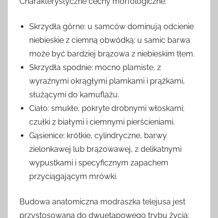
Charakterystyczne cechy morfologiczne:
Skrzydła górne: u samców dominują odcienie
niebieskie z ciemną obwódką; u samic barwa
może być bardziej brązowa z niebieskim tłem.
Skrzydła spodnie: mocno plamiste, z
wyraźnymi okrągłymi plamkami i prążkami,
służącymi do kamuflażu.
Ciało: smukłe, pokryte drobnymi włoskami;
czułki z białymi i ciemnymi pierścieniami.
Gąsienice: krótkie, cylindryczne, barwy
zielonkawej lub brązowawej, z delikatnymi
wypustkami i specyficznym zapachem
przyciągającym mrówki.
Budowa anatomiczna modraszka telejusa jest
przystosowana do dwuetapowego trybu życia: