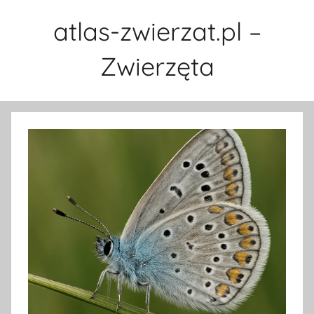
Przejdź
atlas-zwierzat.pl –
do
treści
Zwierzęta