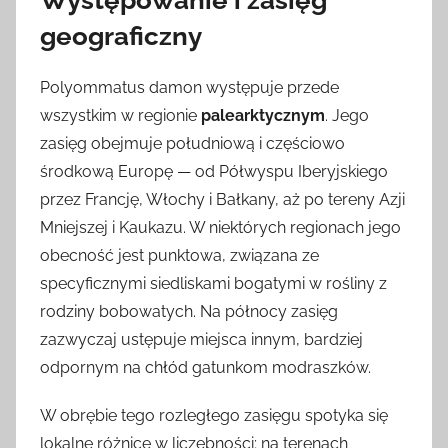
Występowanie i zasięg
geograficzny
Polyommatus damon występuje przede
wszystkim w regionie
palearktycznym
. Jego
zasięg obejmuje południową i częściowo
środkową Europę — od Półwyspu Iberyjskiego
przez Francję, Włochy i Bałkany, aż po tereny Azji
Mniejszej i Kaukazu. W niektórych regionach jego
obecność jest punktowa, związana ze
specyficznymi siedliskami bogatymi w rośliny z
rodziny bobowatych. Na północy zasięg
zazwyczaj ustępuje miejsca innym, bardziej
odpornym na chłód gatunkom modraszków.
W obrębie tego rozległego zasięgu spotyka się
lokalne różnice w liczebności; na terenach