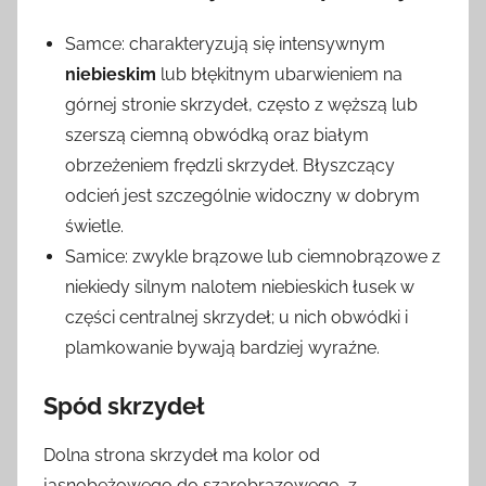
Samce: charakteryzują się intensywnym
niebieskim
lub błękitnym ubarwieniem na
górnej stronie skrzydeł, często z węższą lub
szerszą ciemną obwódką oraz białym
obrzeżeniem frędzli skrzydeł. Błyszczący
odcień jest szczególnie widoczny w dobrym
świetle.
Samice: zwykle brązowe lub ciemnobrązowe z
niekiedy silnym nalotem niebieskich łusek w
części centralnej skrzydeł; u nich obwódki i
plamkowanie bywają bardziej wyraźne.
Spód skrzydeł
Dolna strona skrzydeł ma kolor od
jasnobeżowego do szarobrązowego, z