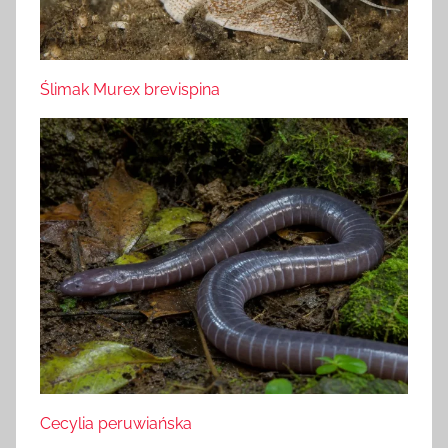
Ślimak Murex brevispina
Cecylia peruwiańska