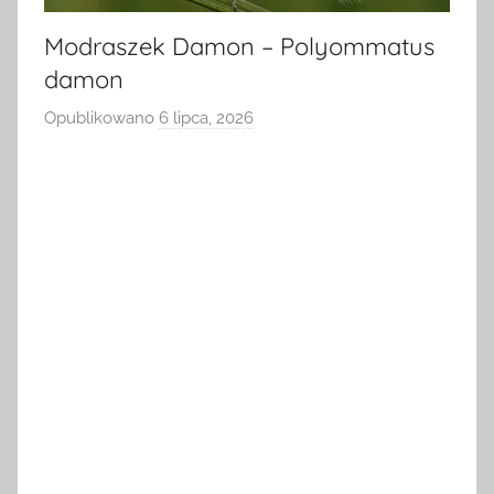
Modraszek Damon – Polyommatus
damon
Opublikowano
6 lipca, 2026
p
r
z
e
z