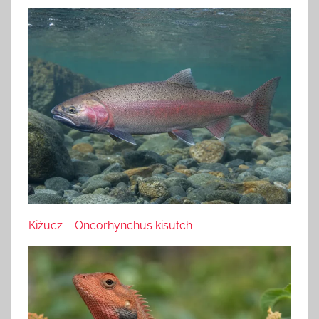
Kiżucz – Oncorhynchus kisutch