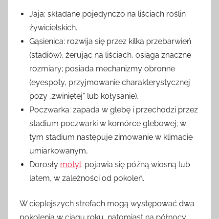
Jaja: składane pojedynczo na liściach roślin
żywicielskich.
Gąsienica: rozwija się przez kilka przebarwień
(stadiów), żerując na liściach, osiąga znaczne
rozmiary; posiada mechanizmy obronne
(eyespoty, przyjmowanie charakterystycznej
pozy „zwiniętej” lub kołysanie),
Poczwarka: zapada w glebę i przechodzi przez
stadium poczwarki w komórce glebowej; w
tym stadium następuje zimowanie w klimacie
umiarkowanym,
Dorosły
motyl
: pojawia się późną wiosną lub
latem, w zależności od pokoleń.
W cieplejszych strefach mogą występować dwa
pokolenia w ciągu roku, natomiast na północy