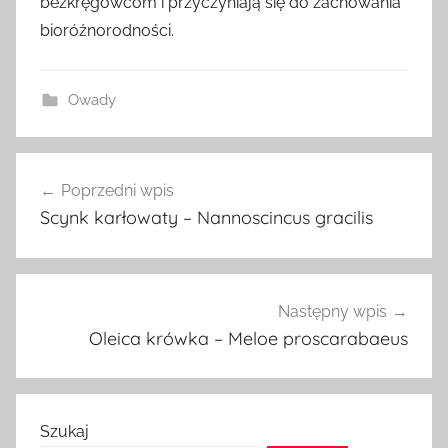
bezkręgowcom i przyczyniają się do zachowania
bioróżnorodności.
Owady
Nawigacja
Poprzedni wpis
wpisu
Scynk karłowaty – Nannoscincus gracilis
Następny wpis
Oleica krówka – Meloe proscarabaeus
Szukaj