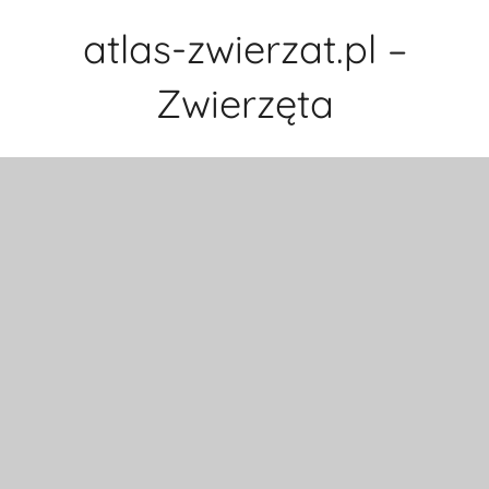
Przejdź
atlas-zwierzat.pl –
do
treści
Zwierzęta