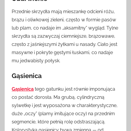
Przednie skrzydła mają mieszankę odcieni różu,
brązu i oliwkowej zieleni, często w formie pasów
lub plam, co nadaje im „aksamitny” wygląd. Tylne
skrzydła są zazwyczaj ciemniejsze, brązowawe,
często z jaśniejszymi żyłkami u nasady. Ciało jest
masywne i pokryte gęstymi łuskami, co nadaje
mu jedwabisty połysk.
Gąsienica
Gąsienica
tego gatunku jest równie imponująca
co postać dorosła. Ma grubą, cylindryczną
sylwetkę i jest wyposażona w charakterystyczne,
duże „oczy” (plamy imitujące oczy) na przednim
segmencie, które pełnią rolę odstraszającą.
Kolorystyka gąsienicy bywa zmienna — od