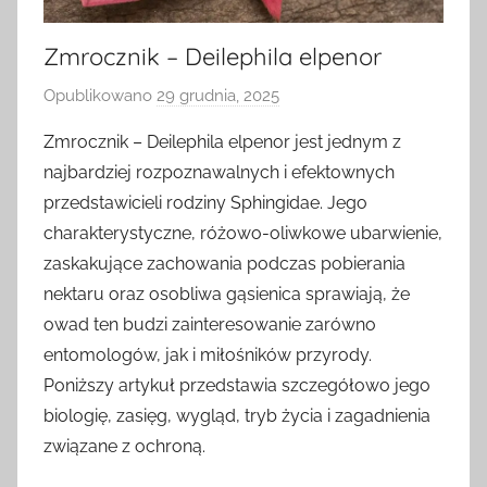
Zmrocznik – Deilephila elpenor
Opublikowano
29 grudnia, 2025
p
r
Zmrocznik – Deilephila elpenor jest jednym z
z
najbardziej rozpoznawalnych i efektownych
e
przedstawicieli rodziny Sphingidae. Jego
z
charakterystyczne, różowo-oliwkowe ubarwienie,
zaskakujące zachowania podczas pobierania
nektaru oraz osobliwa gąsienica sprawiają, że
owad ten budzi zainteresowanie zarówno
entomologów, jak i miłośników przyrody.
Poniższy artykuł przedstawia szczegółowo jego
biologię, zasięg, wygląd, tryb życia i zagadnienia
związane z ochroną.