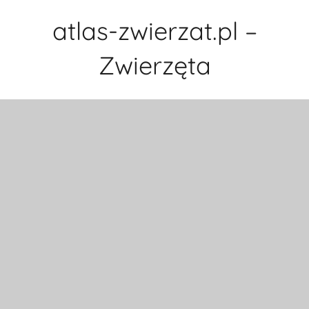
Przejdź
atlas-zwierzat.pl –
do
treści
Zwierzęta