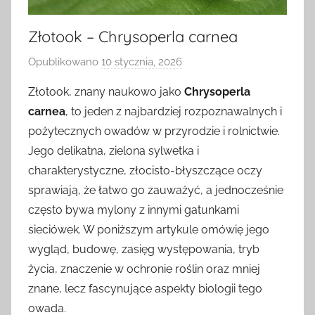
Złotook – Chrysoperla carnea
Opublikowano
10 stycznia, 2026
p
r
Złotook, znany naukowo jako
Chrysoperla
z
carnea
, to jeden z najbardziej rozpoznawalnych i
e
pożytecznych owadów w przyrodzie i rolnictwie.
z
Jego delikatna, zielona sylwetka i
charakterystyczne, złocisto-błyszczące oczy
sprawiają, że łatwo go zauważyć, a jednocześnie
często bywa mylony z innymi gatunkami
sieciówek. W poniższym artykule omówię jego
wygląd, budowę, zasięg występowania, tryb
życia, znaczenie w ochronie roślin oraz mniej
znane, lecz fascynujące aspekty biologii tego
owada.