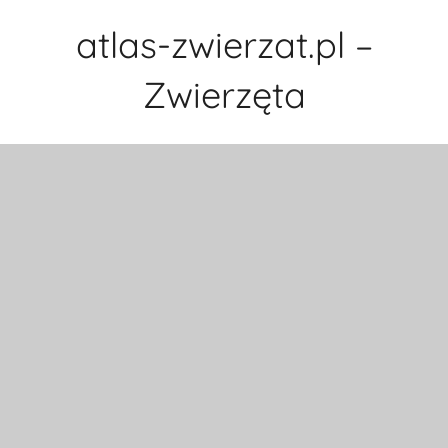
Przejdź
atlas-zwierzat.pl –
do
treści
Zwierzęta