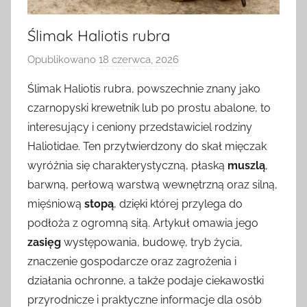
Ślimak Haliotis rubra
Opublikowano
18 czerwca, 2026
p
r
Ślimak Haliotis rubra, powszechnie znany jako
z
czarnopyski krewetnik lub po prostu abalone, to
e
interesujący i ceniony przedstawiciel rodziny
z
Haliotidae. Ten przytwierdzony do skał mięczak
wyróżnia się charakterystyczną, płaską
muszlą
,
barwną, perłową warstwą wewnętrzną oraz silną,
mięśniową
stopą
, dzięki której przylega do
podłoża z ogromną siłą. Artykuł omawia jego
zasięg
występowania, budowę, tryb życia,
znaczenie gospodarcze oraz zagrożenia i
działania ochronne, a także podaje ciekawostki
przyrodnicze i praktyczne informacje dla osób