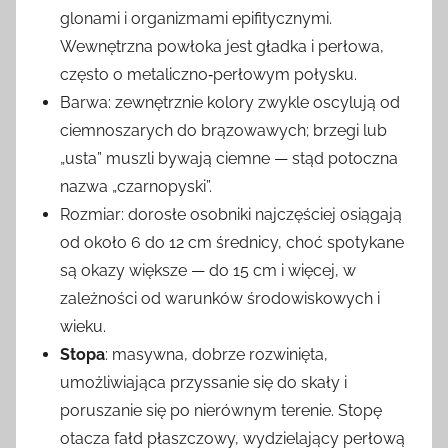
glonami i organizmami epifitycznymi.
Wewnętrzna powłoka jest gładka i perłowa,
często o metaliczno‑perłowym połysku.
Barwa: zewnętrznie kolory zwykle oscylują od
ciemnoszarych do brązowawych; brzegi lub
„usta” muszli bywają ciemne — stąd potoczna
nazwa „czarnopyski”.
Rozmiar: dorosłe osobniki najczęściej osiągają
od około 6 do 12 cm średnicy, choć spotykane
są okazy większe — do 15 cm i więcej, w
zależności od warunków środowiskowych i
wieku.
Stopa
: masywna, dobrze rozwinięta,
umożliwiająca przyssanie się do skały i
poruszanie się po nierównym terenie. Stopę
otacza fałd płaszczowy, wydzielający perłową