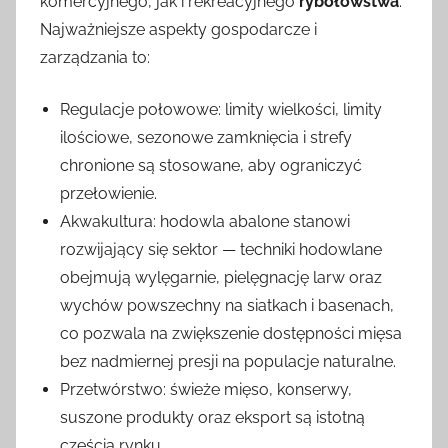
komercyjnego, jak i rekreacyjnego
rybołówstwa
.
Najważniejsze aspekty gospodarcze i
zarządzania to:
Regulacje połowowe: limity wielkości, limity
ilościowe, sezonowe zamknięcia i strefy
chronione są stosowane, aby ograniczyć
przełowienie.
Akwakultura: hodowla abalone stanowi
rozwijający się sektor — techniki hodowlane
obejmują wylęgarnie, pielęgnację larw oraz
wychów powszechny na siatkach i basenach,
co pozwala na zwiększenie dostępności mięsa
bez nadmiernej presji na populacje naturalne.
Przetwórstwo: świeże mięso, konserwy,
suszone produkty oraz eksport są istotną
częścią rynku.