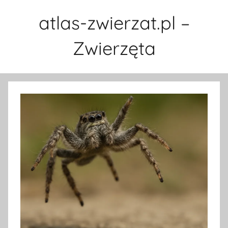
Przejdź
atlas-zwierzat.pl –
do
treści
Zwierzęta