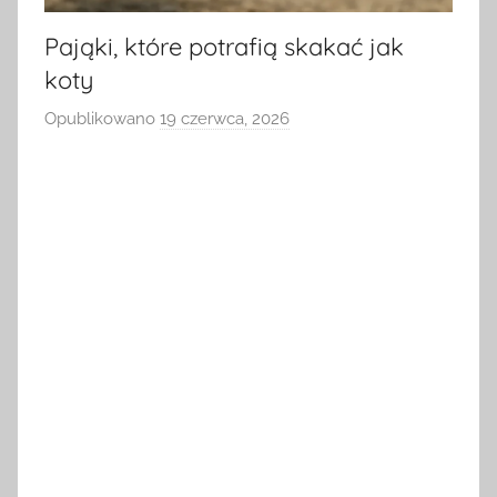
Pająki, które potrafią skakać jak
koty
Opublikowano
19 czerwca, 2026
p
r
z
e
z