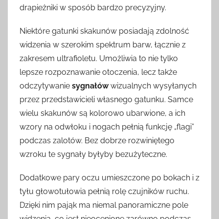
drapieżniki w sposób bardzo precyzyjny.
Niektóre gatunki skakunów posiadają zdolność
widzenia w szerokim spektrum barw, łącznie z
zakresem ultrafioletu. Umożliwia to nie tylko
lepsze rozpoznawanie otoczenia, lecz także
odczytywanie
sygnałów
wizualnych wysyłanych
przez przedstawicieli własnego gatunku. Samce
wielu skakunów są kolorowo ubarwione, a ich
wzory na odwłoku i nogach pełnią funkcję „flagi”
podczas zalotów. Bez dobrze rozwiniętego
wzroku te sygnały byłyby bezużyteczne.
Dodatkowe pary oczu umieszczone po bokach i z
tyłu głowotułowia pełnią rolę czujników ruchu.
Dzięki nim pająk ma niemal panoramiczne pole
widzenia, co jest nieocenione zarówno podczas