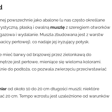
d
anej powszechnie jako abalone (u nas często określane
ystyczną, płaską i owalną
muszlę
z szeregiem otworków
 gazowa i wydalanie. Muszla zbudowana jest z warstw
acicy perłowej), co nadaje jej iryzujący połysk.
 mieć barwy od brązowej przez zielonkawą do
ętrze jest perłowe, mieniące się wieloma kolorami.
ilnie do podłoża, co pozwala zwierzęciu przeciwstawiać
miar
od około 10 do 20 cm długości muszli; niektóre
zać 20 cm. Tempo wzrostu jest uzależnione od warunków