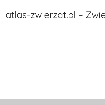
Przejdź
do
atlas-zwierzat.pl – Zwi
treści