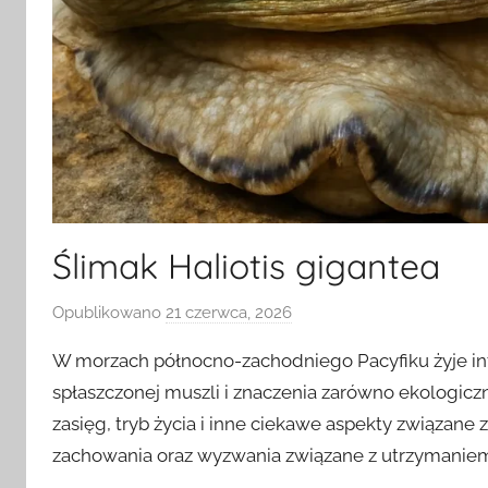
Ślimak Haliotis gigantea
Opublikowano
21 czerwca, 2026
p
r
W morzach północno-zachodniego Pacyfiku żyje int
z
spłaszczonej muszli i znaczenia zarówno ekologiczn
e
zasięg, tryb życia i inne ciekawe aspekty związane 
z
zachowania oraz wyzwania związane z utrzymaniem