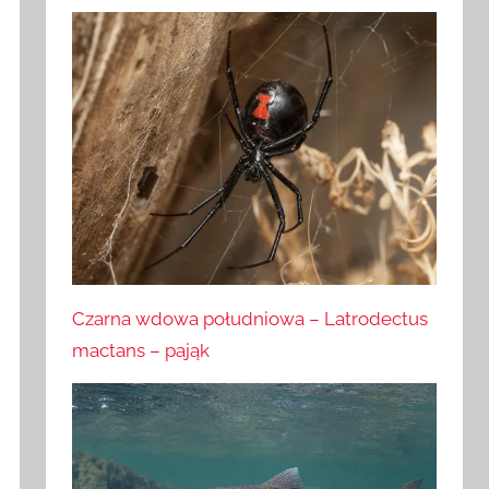
Czarna wdowa południowa – Latrodectus
mactans – pająk