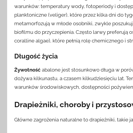
warunków: temperatury wody, fotoperiody i dostępn
planktoniczne (veliger), które przez kilka dni do ty
metamorfozują w młode osobniki, zwykle poszukuj
biofilmu do przyczepienia. Często larwy preferują 
coralline algae), które pełnią rolę chemicznego i s
Długość życia
Żywotność
abalone jest stosunkowo długa w poró
dożywa kilkunastu, a czasem kilkudziesięciu lat. 
warunków środowiskowych, dostępności pożywienia i
Drapieżniki, choroby i przysto
Główne zagrożenia naturalne to drapieżniki, takie ja