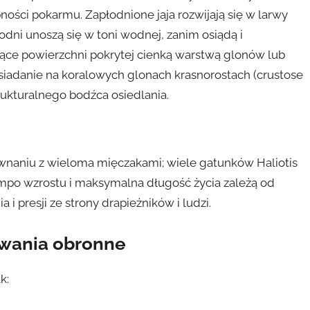
ości pokarmu. Zapłodnione jaja rozwijają się w larwy
godni unoszą się w toni wodnej, zanim osiądą i
ące powierzchni pokrytej cienką warstwą glonów lub
osiadanie na koralowych glonach krasnorostach (crustose
trukturalnego bodźca osiedlania.
wnaniu z wieloma mięczakami; wiele gatunków Haliotis
Tempo wzrostu i maksymalna długość życia zależą od
 presji ze strony drapieżników i ludzi.
sowania obronne
k: