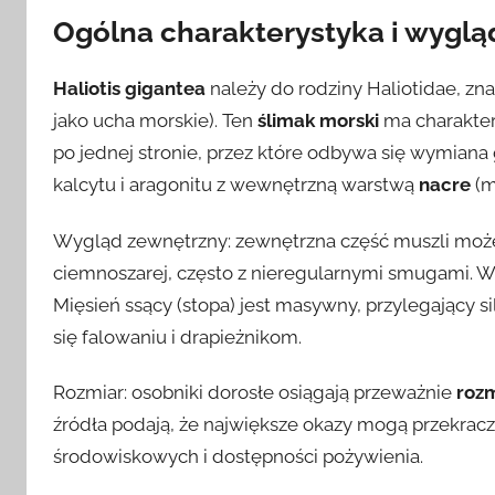
Ogólna charakterystyka i wyglą
Haliotis gigantea
należy do rodziny Haliotidae, zn
jako ucha morskie). Ten
ślimak
morski
ma charakter
po jednej stronie, przez które odbywa się wymiana
kalcytu i aragonitu z wewnętrzną warstwą
nacre
(m
Wygląd zewnętrzny: zewnętrzna część muszli może
ciemnoszarej, często z nieregularnymi smugami. Wn
Mięsień ssący (stopa) jest masywny, przylegający s
się falowaniu i drapieżnikom.
Rozmiar: osobniki dorosłe osiągają przeważnie
roz
źródła podają, że największe okazy mogą przekrac
środowiskowych i dostępności pożywienia.