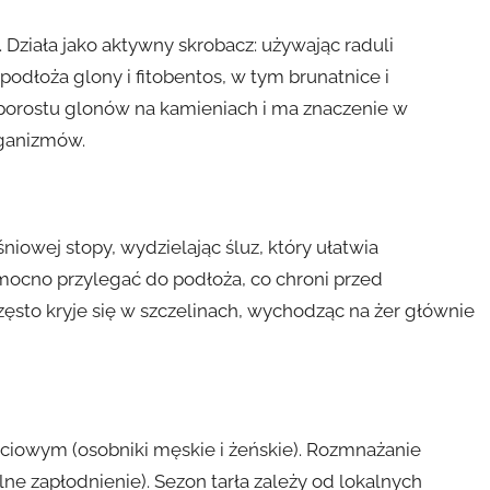
 Działa jako aktywny skrobacz: używając raduli
podłoża glony i fitobentos, w tym brunatnice i
i porostu glonów na kamieniach i ma znaczenie w
rganizmów.
niowej stopy, wydzielając śluz, który ułatwia
ę mocno przylegać do podłoża, co chroni przed
zęsto kryje się w szczelinach, wychodząc na żer głównie
łciowym (osobniki męskie i żeńskie). Rozmnażanie
e zapłodnienie). Sezon tarła zależy od lokalnych