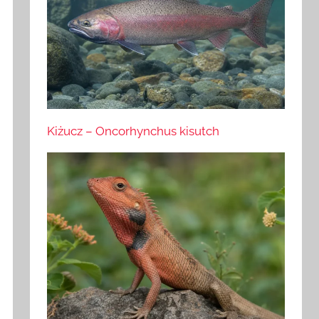
Kiżucz – Oncorhynchus kisutch