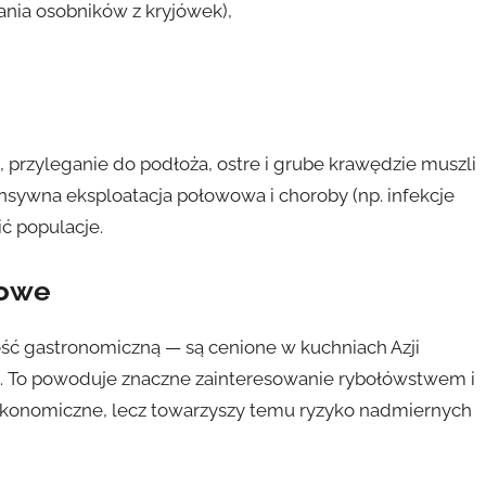
ania osobników z kryjówek),
, przyleganie do podłoża, ostre i grube krawędzie muszli
tensywna eksploatacja połowowa i choroby (np. infekcje
ć populacje.
rowe
ość gastronomiczną — są cenione w kuchniach Azji
s. To powoduje znaczne zainteresowanie rybołówstwem i
ekonomiczne, lecz towarzyszy temu ryzyko nadmiernych