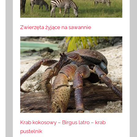
Zwierzęta żyjące na sawannie
Krab kokosowy – Birgus latro – krab
pustelnik