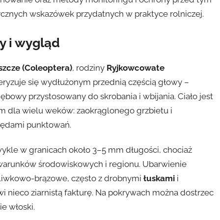
tycznych wskazówek przydatnych w praktyce rolniczej.
y i wygląd
szcze (Coleoptera)
, rodziny
Ryjkowcowate
teryzuje się wydłużonym przednią częścią głowy –
gębowy przystosowany do skrobania i wbijania. Ciało jest
ym dla wielu weków: zaokrąglonego grzbietu i
rzędami punktowań.
wykle w granicach około 3–5 mm długości, chociaż
d warunków środowiskowych i regionu. Ubarwienie
 oliwkowo-brązowe, często z drobnymi
łuskami
i
 nieco ziarnistą fakturę. Na pokrywach można dostrzec
e włoski.