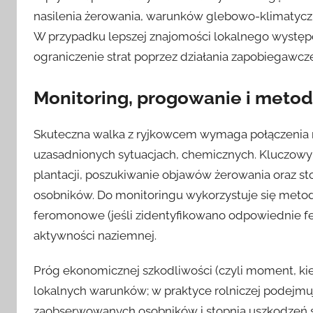
nasilenia żerowania, warunków glebowo-klimatyc
W przypadku lepszej znajomości lokalnego występ
ograniczenie strat poprzez działania zapobiegawcze
Monitoring, progowanie i metod
Skuteczna walka z ryjkowcem wymaga połączenia 
uzasadnionych sytuacjach, chemicznych. Kluczowy
plantacji, poszukiwanie objawów żerowania oraz 
osobników. Do monitoringu wykorzystuje się metody 
feromonowe (jeśli zidentyfikowano odpowiednie fero
aktywności naziemnej.
Próg ekonomicznej szkodliwości (czyli moment, kie
lokalnych warunków; w praktyce rolniczej podejmuj
zaobserwowanych osobników i stopnia uszkodzeń si