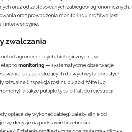
znych oraz od zastosowanych zabiegów agronomicznych.
owania oraz prowadzenia monitoringu możliwe jest
 i interwencyjne.
y zwalczania
metod agronomicznych, biologicznych i, w
 etap to
monitoring
— systematyczne obserwacje
stosowanie pułapek służących do wychwytu dorosłych
wizualne (inspekcja roślin), pułapki żółte lub
mony), a także pułapki typu pitfall do rejestracji
dy opłaca się wykonać zabieg) zależy silnie od
e się decyzje na podstawie liczebności
ewek. Działania profilaktyczne obejmują prawidłowy