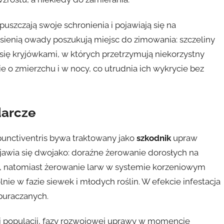
puszczają swoje schronienia i pojawiają się na
sienią owady poszukują miejsc do zimowania: szczeliny
ą się kryjówkami, w których przetrzymują niekorzystny
 o zmierzchu i w nocy, co utrudnia ich wykrycie bez
darcze
unctiventris bywa traktowany jako
szkodnik
upraw
awia się dwojako: doraźne żerowanie dorosłych na
in, natomiast żerowanie larw w systemie korzeniowym
ie w fazie siewek i młodych roślin. W efekcie infestacja
buraczanych.
i populacji, fazy rozwojowej uprawy w momencie