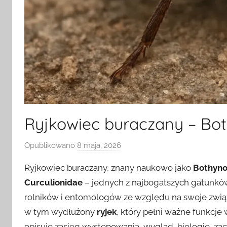
Ryjkowiec buraczany – Bot
Opublikowano
8 maja, 2026
p
r
Ryjkowiec buraczany, znany naukowo jako
Bothyno
z
Curculionidae
– jednych z najbogatszych gatunków
e
rolników i entomologów ze względu na swoje związ
z
w tym wydłużony
ryjek
, który pełni ważne funkcje 
opisuję zasięg występowania, wygląd, biologię, z