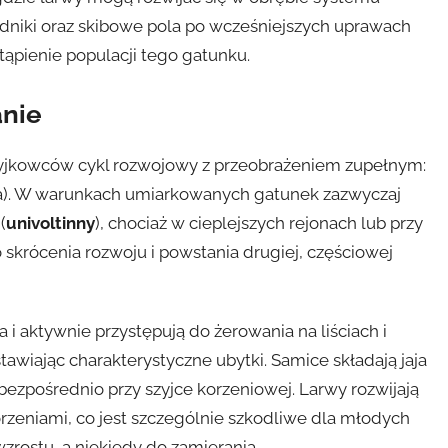
adniki oraz skibowe pola po wcześniejszych uprawach
ąpienie populacji tego gatunku.
anie
ryjkowców cykl rozwojowy z przeobrażeniem zupełnym:
ła). W warunkach umiarkowanych gatunek zazwyczaj
(
univoltinny
), chociaż w cieplejszych rejonach lub przy
skrócenia rozwoju i powstania drugiej, częściowej
 i aktywnie przystępują do żerowania na liściach i
tawiając charakterystyczne ubytki. Samice składają jaja
 bezpośrednio przy szyjce korzeniowej. Larwy rozwijają
rzeniami, co jest szczególnie szkodliwe dla młodych
zrostu, a niekiedy do zamierania.