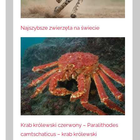
Najszybsze zwierzęta na świecie
Krab królewski czerwony – Paralithodes
camtschaticus – krab królewski