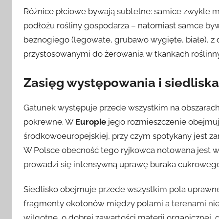
Różnice płciowe bywają subtelne: samice zwykle m
podłożu rośliny gospodarza – natomiast samce bywa
beznogiego (legowate, grubawo wygięte, białe), z 
przystosowanymi do żerowania w tkankach roślinny
Zasięg występowania i siedliska
Gatunek występuje przede wszystkim na obszarach,
pokrewne. W
Europie
jego rozmieszczenie obejmuj
środkowoeuropejskiej, przy czym spotykany jest za
W Polsce obecność tego ryjkowca notowana jest w 
prowadzi się intensywną uprawę buraka cukrowego
Siedlisko obejmuje przede wszystkim pola uprawne,
fragmenty ekotonów między polami a terenami nie
wilgotne, o dobrej zawartości materii organicznej,