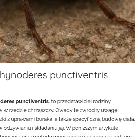
hynoderes punctiventris
deres punctiventris
, to przedstawiciel rodziny
 w rzędzie chrząszczy. Owady te zwróciły uwagę
ki z uprawami buraka, a także specyficzną budowę ciała,
w odżywianiu i składaniu jaj. W poniższym artykule
achowanie oraz metody monitoringu i ochrony przed tym