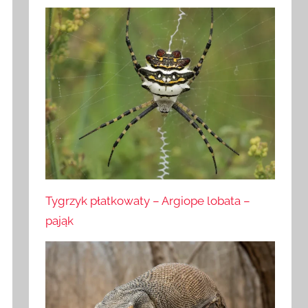
Tygrzyk płatkowaty – Argiope lobata –
pająk