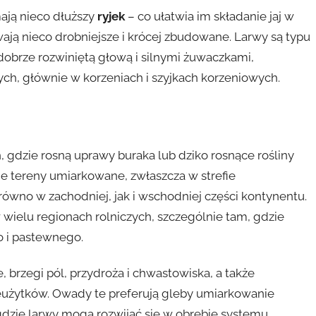
ają nieco dłuższy
ryjek
– co ułatwia im składanie jaj w
ją nieco drobniejsze i krócej zbudowane. Larwy są typu
dobrze rozwiniętą głową i silnymi żuwaczkami,
ch, głównie w korzeniach i szyjkach korzeniowych.
 gdzie rosną uprawy buraka lub dziko rosnące rośliny
e tereny umiarkowane, zwłaszcza w strefie
równo w zachodniej, jak i wschodniej części kontynentu.
wielu regionach rolniczych, szczególnie tam, gdzie
 i pastewnego.
 brzegi pól, przydroża i chwastowiska, a także
użytków. Owady te preferują gleby umiarkowanie
 gdzie larwy mogą rozwijać się w obrębie systemu