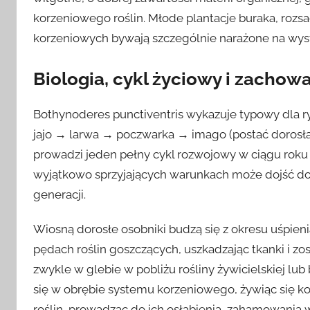
korzeniowego roślin. Młode plantacje buraka, rozs
korzeniowych bywają szczególnie narażone na wyst
Biologia, cykl życiowy i zachow
Bothynoderes punctiventris wykazuje typowy dla 
jajo → larwa → poczwarka → imago (postać doros
prowadzi jeden pełny cykl rozwojowy w ciągu roku 
wyjątkowo sprzyjających warunkach może dojść do 
generacji.
Wiosną dorosłe osobniki budzą się z okresu uśpienia
pędach roślin goszczących, uszkadzając tkanki i zos
zwykle w glebie w pobliżu rośliny żywicielskiej lub
się w obrębie systemu korzeniowego, żywiąc się ko
roślin, prowadząc do ich osłabienia, zahamowania w