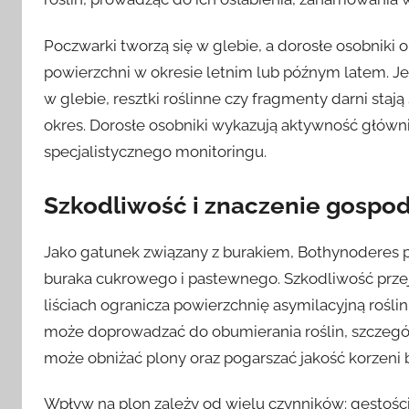
Poczwarki tworzą się w glebie, a dorosłe osobniki o
powierzchni w okresie letnim lub późnym latem. Je
w glebie, resztki roślinne czy fragmenty darni staj
okres. Dorosłe osobniki wykazują aktywność głównie
specjalistycznego monitoringu.
Szkodliwość i znaczenie gospo
Jako gatunek związany z burakiem, Bothynoderes p
buraka cukrowego i pastewnego. Szkodliwość przej
liściach ogranicza powierzchnię asymilacyjną rośl
może doprowadzać do obumierania roślin, szczególn
może obniżać plony oraz pogarszać jakość korzeni 
Wpływ na plon zależy od wielu czynników: gęstośc