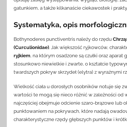
gatunkiem, a także kilkanaście ciekawostek i prak
Systematyka, opis morfologiczn
Bothynoderes punctiventris należy do rzędu
Chrzą
(Curculionidae)
. Jak większość ryjkowców, charak
ryjkiem
, na którym osadzone są czułki oraz aparat 
stosunkowo niewielkie i zwarte, o kształcie typow
twardszych pokryw skrzydeł (elytra) z wyraźnymi 
Wielkość ciała u dorosłych osobników notuje się z
wartości te mogą się nieco różnić w zależności o
najczęściej obejmuje odcienie szaro-brązowe lub
punktowaniem na pokrywach, które nadają owadowi
charakterystyczne rzędy głębszych punktów i krótki