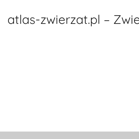
Przejdź
do
atlas-zwierzat.pl – Zwi
treści