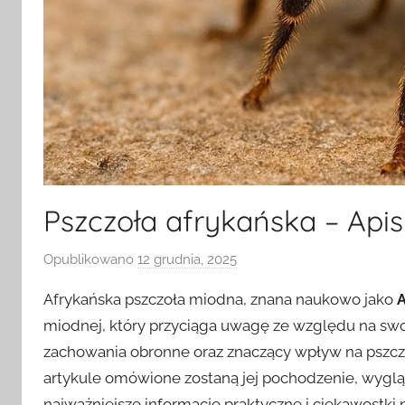
Pszczoła afrykańska – Apis 
Opublikowano
12 grudnia, 2025
p
r
Afrykańska pszczoła miodna, znana naukowo jako
A
z
miodnej, który przyciąga uwagę ze względu na swo
e
zachowania obronne oraz znaczący wpływ na pszcze
z
artykule omówione zostaną jej pochodzenie, wygląd
najważniejsze informacje praktyczne i ciekawostki