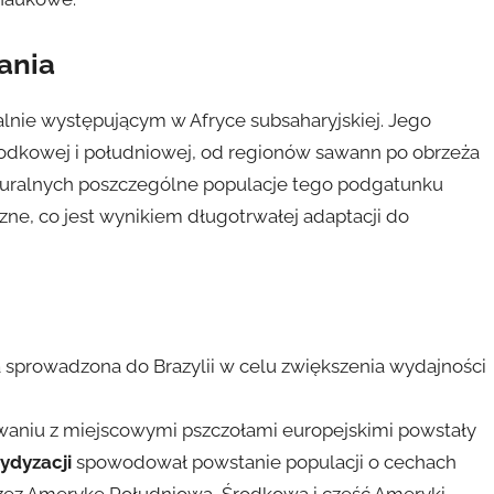
ania
lnie występującym w Afryce subsaharyjskiej. Jego
środkowej i południowej, od regionów sawann po obrzeża
turalnych poszczególne populacje tego podgatunku
zne, co jest wynikiem długotrwałej adaptacji do
 sprowadzona do Brazylii w celu zwiększenia wydajności
żowaniu z miejscowymi pszczołami europejskimi powstały
ydyzacji
spowodował powstanie populacji o cechach
przez Amerykę Południową, Środkową i część Ameryki