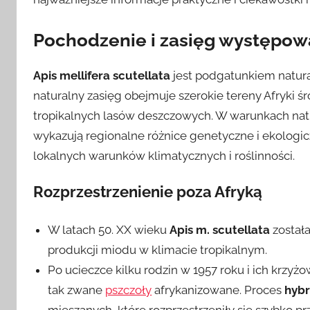
Pochodzenie i zasięg występow
Apis mellifera scutellata
jest podgatunkiem natura
naturalny zasięg obejmuje szerokie tereny Afryki 
tropikalnych lasów deszczowych. W warunkach na
wykazują regionalne różnice genetyczne i ekologic
lokalnych warunków klimatycznych i roślinności.
Rozprzestrzenienie poza Afryką
W latach 50. XX wieku
Apis m. scutellata
została
produkcji miodu w klimacie tropikalnym.
Po ucieczce kilku rodzin w 1957 roku i ich krzy
tak zwane
pszczoły
afrykanizowane. Proces
hybr
mieszanych, które rozprzestrzeniły się szybko 