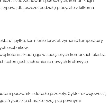
amiczna sieć zachowań społecznych, komunikacji i
 typową dla pszczół podziałę pracy, ale z kilkoma
ktaru i pyłku, karmienie larw, utrzymanie temperatury
rych osobników.
j kolonii; składa jaja w specjalnych komórkach plastra.
ch celem jest zapłodnienie nowych królowych
 a potem poczwarki i dorosłe pszczoły. Cykle rozwojowe są
je afrykańskie charakteryzują się pewnymi