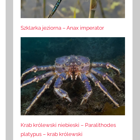
Szklarka jeziorna – Anax imperator
Krab królewski niebieski – Paralithodes
platypus – krab królewski