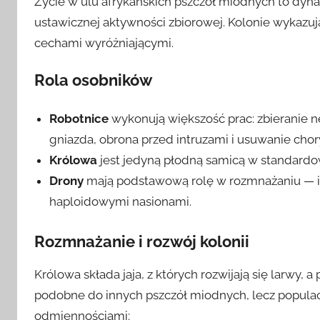
Życie w ulu afrykańskich pszczół miodnych to dyn
ustawicznej aktywności zbiorowej. Kolonie wykazują
cechami wyróżniającymi.
Rola osobników
Robotnice
wykonują większość prac: zbieranie ne
gniazda, obrona przed intruzami i usuwanie cho
Królowa
jest jedyną płodną samicą w standardowe
Drony
mają podstawową rolę w rozmnażaniu — i
haploidowymi nasionami.
Rozmnażanie i rozwój kolonii
Królowa składa jaja, z których rozwijają się larwy,
podobne do innych pszczół miodnych, lecz populac
odmiennościami: