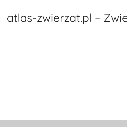
Przejdź
do
atlas-zwierzat.pl – Zwi
treści