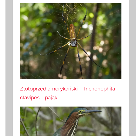
Złotoprzęd amerykański – Trichonephila
clavipes – pająk