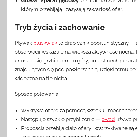
Głowa i aparat gębowy
: centralnie osadzone, tr
którym przebijają i zasysają zawartość ofiar.
Tryb życia i zachowanie
Pływak
pluskwiak
to drapieżnik oportunistyczny — 
obserwacji wskazuje na większą aktywność nocną. P
unosząc się grzbietem do góry, co jest cechą chara
znajdujących się pod powierzchnią. Dzięki temu poł
widoczne na tle nieba.
Sposób polowania:
Wykrywa ofiarę za pomocą wzroku i mechanorec
Następuje szybkie przybliżenie —
owad
używa pr
Proboscis przebija ciało ofiary i wstrzykiwane s