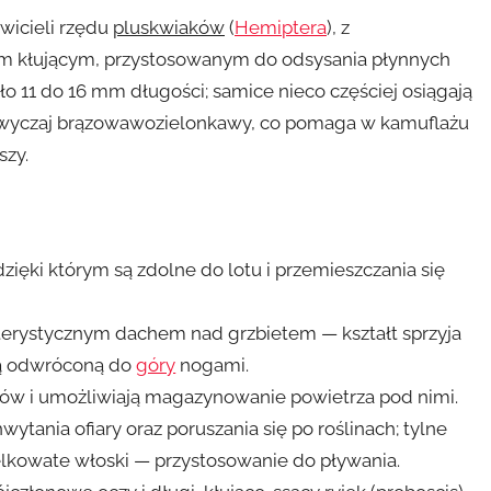
wicieli rzędu
pluskwiaków
(
Hemiptera
), z
em kłującym, przystosowanym do odsysania płynnych
ło 11 do 16 mm długości; samice nieco częściej osiągają
zazwyczaj brązowawozielonkawy, co pomaga w kamuflażu
szy.
dzięki którym są zdolne do lotu i przemieszczania się
terystycznym dachem nad grzbietem — kształt sprzyja
ką odwróconą do
góry
nogami.
ułów i umożliwiają magazynowanie powietrza pod nimi.
ytania ofiary oraz poruszania się po roślinach; tylne
lkowate włoski — przystosowanie do pływania.