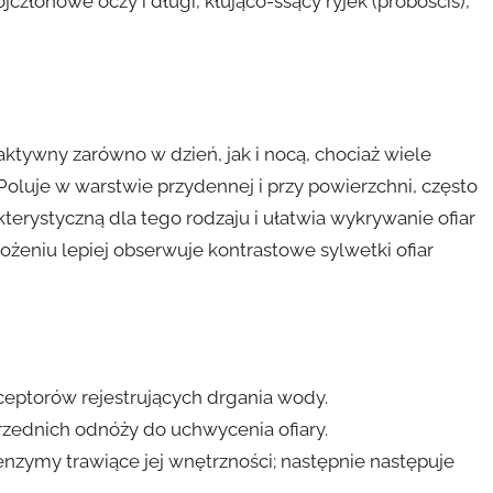
ójczłonowe oczy i długi, kłująco-ssący ryjek (proboscis),
aktywny zarówno w dzień, jak i nocą, chociaż wiele
oluje w warstwie przydennej i przy powierzchni, często
kterystyczną dla tego rodzaju i ułatwia wykrywanie ofiar
ożeniu lepiej obserwuje kontrastowe sylwetki ofiar
eptorów rejestrujących drgania wody.
zednich odnóży do uchwycenia ofiary.
ą enzymy trawiące jej wnętrzności; następnie następuje