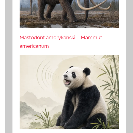
Mastodont amerykański – Mammut
americanum