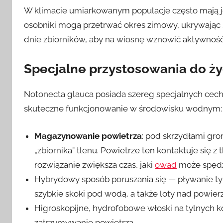
W klimacie umiarkowanym populacje często mają j
osobniki mogą przetrwać okres zimowy, ukrywając 
dnie zbiorników, aby na wiosnę wznowić aktywność 
Specjalne przystosowania do ży
Notonecta glauca posiada szereg specjalnych cech
skuteczne funkcjonowanie w środowisku wodnym:
Magazynowanie powietrza
: pod skrzydłami gro
„zbiornika” tlenu. Powietrze ten kontaktuje się
rozwiązanie zwiększa czas, jaki
owad
może spędz
Hybrydowy sposób poruszania się — pływanie tyl
szybkie skoki pod wodą, a także loty nad powie
Higroskopijne, hydrofobowe włoski na tylnych 
zatrzymywanie powietrza.