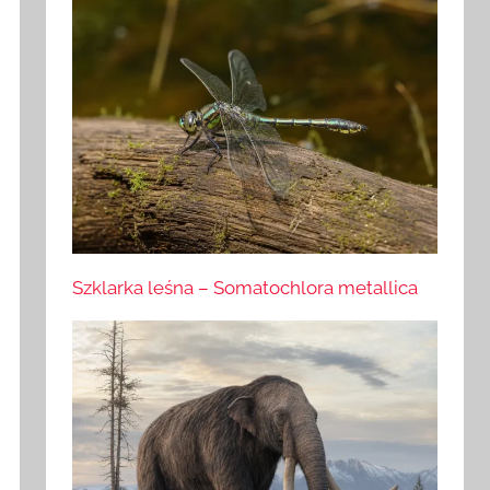
Szklarka leśna – Somatochlora metallica