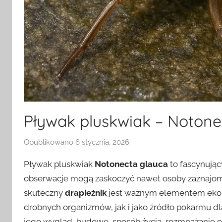
Pływak pluskwiak – Notone
Opublikowano
6 stycznia, 2026
p
r
Pływak pluskwiak
Notonecta glauca
to fascynując
z
obserwacje mogą zaskoczyć nawet osoby zaznajomio
e
skuteczny
drapieżnik
jest ważnym elementem ekos
z
drobnych organizmów, jak i jako źródło pokarmu dl
jego wygląd, budowę, sposób życia, rozmnażanie 