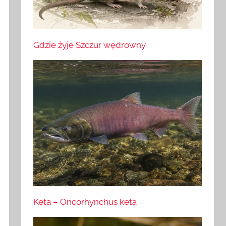
Gdzie żyje Szczur wędrowny
Keta – Oncorhynchus keta