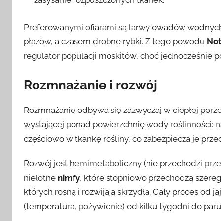
zasysanie rozpuszczonych tkanek.
Preferowanymi ofiarami są larwy owadów wodnych (
płazów, a czasem drobne rybki. Z tego powodu
Not
regulator populacji moskitów, choć jednocześnie 
Rozmnażanie i rozwój
Rozmnażanie odbywa się zazwyczaj w ciepłej porze
wystającej ponad powierzchnię wody roślinności: na
częściowo w tkankę rośliny, co zabezpiecza je prz
Rozwój jest hemimetaboliczny (nie przechodzi prze
nielotne
nimfy
, które stopniowo przechodzą szereg
których rosną i rozwijają skrzydła. Cały proces od 
(temperatura, pożywienie) od kilku tygodni do paru