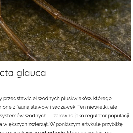
cta glauca
y przedstawiciel wodnych pluskwiaków, którego
ne z fauną stawów i sadzawek. Ten niewielki, ale
ystemów wodnych — zarówno jako regulator populacji
a większych zwierząt. W poniższym artykule przybliżę
oraz najciekawsze
adaptacje
, które pozwalają mu