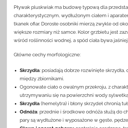
Pływak pluskwiak ma budowę typową dla przedsta
charakterystycznym, wydłużonym ciałem i aparat
tkanek ofiar. Dorosłe osobniki mierzą zwykle od oko
większe rozmiary niż samce. Kolor grzbietu jest 
wśród roślinności wodnej, a spód ciała bywa jaśniej
Główne cechy morfologiczne:
Skrzydła
: posiadają dobrze rozwinięte skrzydła, 
między zbiornikami.
Ogonowate ciało o owalnym przekroju, z charak
utrzymywaniu się na powierzchni wody sylwet
Skrzydła
(hemelytra) i błony skrzydeł chronią t
Odnóża
: przednie i środkowe odnóża służą do chw
pary są wydłużone i wyposażone w gęste, pędze