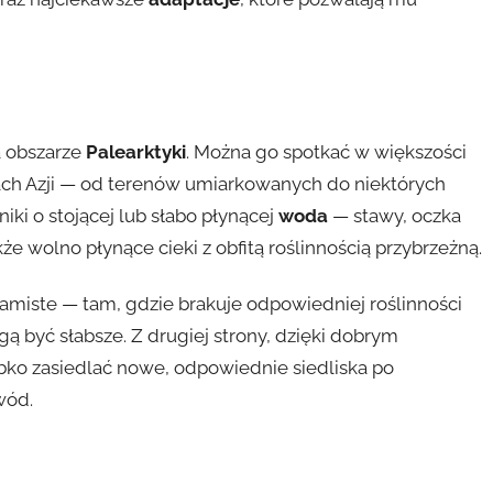
g
 obszarze
Palearktyki
. Można go spotkać w większości
iach Azji — od terenów umiarkowanych do niektórych
iki o stojącej lub słabo płynącej
woda
— stawy, oczka
że wolno płynące cieki z obfitą roślinnością przybrzeżną.
iste — tam, gdzie brakuje odpowiedniej roślinności
gą być słabsze. Z drugiej strony, dzięki dobrym
ybko zasiedlać nowe, odpowiednie siedliska po
wód.