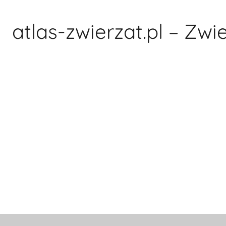
Przejdź
do
atlas-zwierzat.pl – Zwi
treści