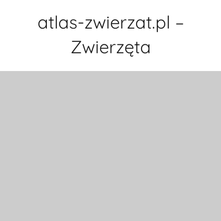
Przejdź
atlas-zwierzat.pl –
do
treści
Zwierzęta