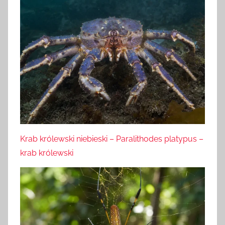
Krab królewski niebieski – Paralithodes platypus –
krab królewski