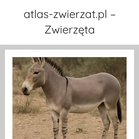
Przejdź
atlas-zwierzat.pl –
do
treści
Zwierzęta