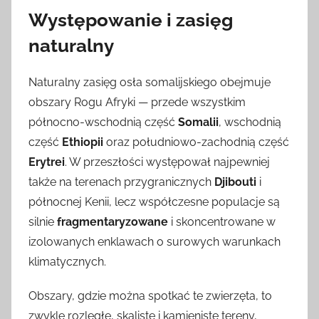
Występowanie i zasięg
naturalny
Naturalny zasięg osła somalijskiego obejmuje
obszary Rogu Afryki — przede wszystkim
północno-wschodnią część
Somalii
, wschodnią
część
Ethiopii
oraz południowo-zachodnią część
Erytrei
. W przeszłości występował najpewniej
także na terenach przygranicznych
Djibouti
i
północnej Kenii, lecz współczesne populacje są
silnie
fragmentaryzowane
i skoncentrowane w
izolowanych enklawach o surowych warunkach
klimatycznych.
Obszary, gdzie można spotkać te zwierzęta, to
zwykle rozległe, skaliste i kamieniste tereny,