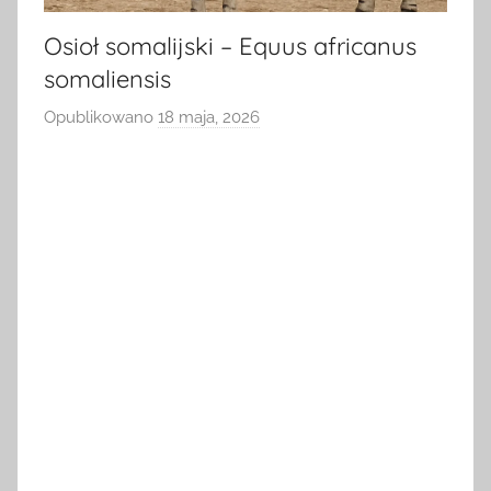
Osioł somalijski – Equus africanus
somaliensis
Opublikowano
18 maja, 2026
p
r
z
e
z