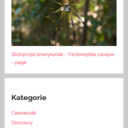
Złotoprzęd amerykański – Trichonephila clavipes
– pająk
Kategorie
Ciekawostki
Dinozaury