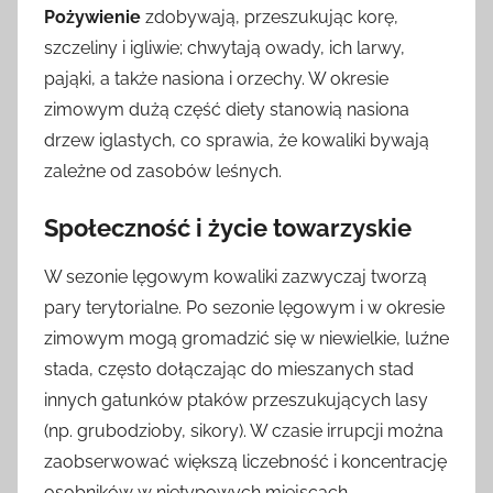
Pożywienie
zdobywają, przeszukując korę,
szczeliny i igliwie; chwytają owady, ich larwy,
pająki, a także nasiona i orzechy. W okresie
zimowym dużą część diety stanowią nasiona
drzew iglastych, co sprawia, że kowaliki bywają
zależne od zasobów leśnych.
Społeczność i życie towarzyskie
W sezonie lęgowym kowaliki zazwyczaj tworzą
pary terytorialne. Po sezonie lęgowym i w okresie
zimowym mogą gromadzić się w niewielkie, luźne
stada, często dołączając do mieszanych stad
innych gatunków ptaków przeszukujących lasy
(np. grubodzioby, sikory). W czasie irrupcji można
zaobserwować większą liczebność i koncentrację
osobników w nietypowych miejscach.