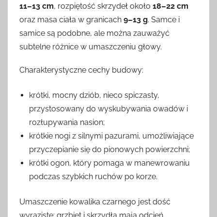
11–13 cm
, rozpiętość skrzydeł około
18–22 cm
oraz masa ciała w granicach
9–13 g
. Samce i
samice są podobne, ale można zauważyć
subtelne różnice w umaszczeniu głowy.
Charakterystyczne cechy budowy:
krótki, mocny dziób, nieco spiczasty,
przystosowany do wyskubywania owadów i
rozłupywania nasion;
krótkie nogi z silnymi pazurami, umożliwiające
przyczepianie się do pionowych powierzchni;
krótki ogon, który pomaga w manewrowaniu
podczas szybkich ruchów po korze.
Umaszczenie kowalika czarnego jest dość
wyraziste: grzbiet i skrzydła mają odcień