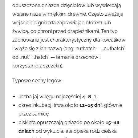
opuszczone gniazda dzięciołów lub wywiercają
własne nisze w miękkim drewnie. Często zwężają
wejście do gniazda zaprawiając błotem lub
żywicą, co chroni przed drapieżnikami. Ten typ
zachowania jest charakterystyczny dla kowalików
i wiąże się z ich nazwą (ang. nuthatch — „nuthatch”
od „nut” i „hatch” — łamanie orzechów i
korzystanie z szczelin).
Typowe cechy lęgów:
liczba jaj w lęgu najczęściej
4–8
jaj;
okres inkubacji trwa około
12–15 dni
, głównie
przez samicę;
pisklęta opuszczają gniazdo po około
15–18
dniach
od wyklucia, ale opieka rodzicielska