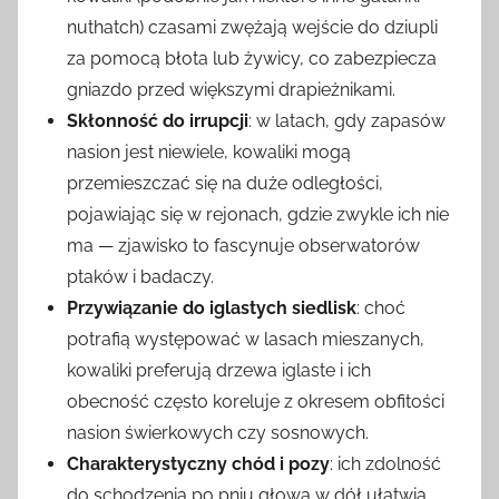
nuthatch) czasami zwężają wejście do dziupli
za pomocą błota lub żywicy, co zabezpiecza
gniazdo przed większymi drapieżnikami.
Skłonność do irrupcji
: w latach, gdy zapasów
nasion jest niewiele, kowaliki mogą
przemieszczać się na duże odległości,
pojawiając się w rejonach, gdzie zwykle ich nie
ma — zjawisko to fascynuje obserwatorów
ptaków i badaczy.
Przywiązanie do iglastych siedlisk
: choć
potrafią występować w lasach mieszanych,
kowaliki preferują drzewa iglaste i ich
obecność często koreluje z okresem obfitości
nasion świerkowych czy sosnowych.
Charakterystyczny chód i pozy
: ich zdolność
do schodzenia po pniu głową w dół ułatwia