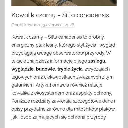
Kowalik czarny – Sitta canadensis
Opublikowano
13 czerwca, 2026
p
r
Kowalik czarny – Sitta canadensis to drobny,
z
energiczny ptak leśny, którego styl życia i wygląd
e
przyciągają uwagę obserwatorów przyrody. W
z
tekście znajdziesz informacje o jego
zasięgu
,
wyglądzie
,
budowie
,
trybie życia
, zwyczajach
lęgowych oraz ciekawostkach związanych z tym
gatunkiem. Artykuł omawia również relacje
kowalika z ekosystemem oraz aspekty ochrony.
Poniższe rozdziały zawierają szczegółowe dane i
opisy przydatne zarówno dla miłośników ptaków,
jak i osób zajmujących się ochroną przyrody.