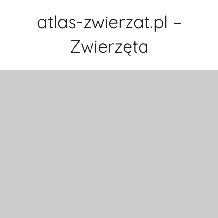
Przejdź
atlas-zwierzat.pl –
do
treści
Zwierzęta