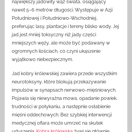
największy jadowity wąż świata, osiągający
nawet 5–6 metrów długości. Występuje w Azji
Południowej i Południowo-Wschodniej,
preferując lasy, plantacje i tereny blisko wody. Jej
jad jest mniej toksyczny niż jady części
mniejszych węży, ale może być podawany w
ogromnych ilościach, co czyni ukąszenie
wyjątkowo niebezpiecznym.
Jad kobry królewskiej zawiera przede wszystkim
neurotoksyny, które blokują przekazywanie
impulsów w synapsach nerwowo-mięśniowych.
Pojawia się niewyraźna mowa, opadanie powiek,
trudności w połykaniu, a następnie osłabienie
mięśni oddechowych. Bez szybkiej interwencji
medycznej ofiara może umrzeć na skutek
uduszenia.
Kobra królewska
żywi się głównie