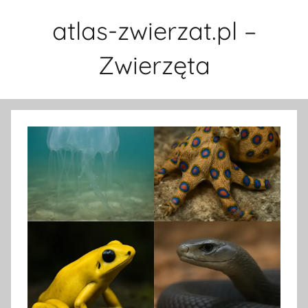
Przejdź
atlas-zwierzat.pl –
do
treści
Zwierzęta