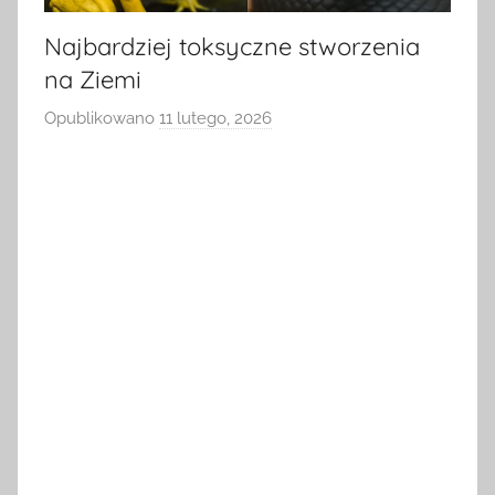
Najbardziej toksyczne stworzenia
na Ziemi
Opublikowano
11 lutego, 2026
p
r
z
e
z