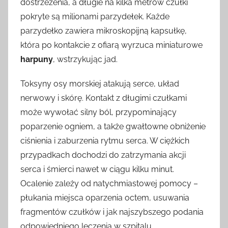
dostrzeżenia, a długie na kilka metrów czułki
pokryte są milionami parzydełek. Każde
parzydełko zawiera mikroskopijną kapsułkę,
która po kontakcie z ofiarą wyrzuca miniaturowe
harpuny
, wstrzykując jad.
Toksyny osy morskiej atakują serce, układ
nerwowy i skórę. Kontakt z długimi czułkami
może wywołać silny ból, przypominający
poparzenie ogniem, a także gwałtowne obniżenie
ciśnienia i zaburzenia rytmu serca. W ciężkich
przypadkach dochodzi do zatrzymania akcji
serca i śmierci nawet w ciągu kilku minut.
Ocalenie zależy od natychmiastowej pomocy –
płukania miejsca oparzenia octem, usuwania
fragmentów czułków i jak najszybszego podania
odpowiedniego leczenia w szpitalu.