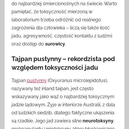
do najbardziej śmiercionośnych na świecie. Warto
pamiętać, że toksyczność mierzoną w
laboratorium trzeba odróżnić od realnego
zagrożenia dla człowieka – liczą się także ilość
jadu, agresywność, częstość kontaktu z ludźmi
oraz dostęp do
surowicy
.
Tajpan pustynny – rekordzista pod
względem toksyczności jadu
Tajpan
pustynny
(Oxyuranus microlepidotus),
nazywany też inland taipan, jest często
wskazywany jako wąż o najbardziej toksycznym
jadzie lądowym. Żyje w interiorze Australii, z dala
od ludzkich siedzib, dlatego faktyczne ukąszenia
są rzadkie. Jego jad zawiera silne
neurotoksyny
,
prokoagulanty i miotoksyny, które błyskawicznie