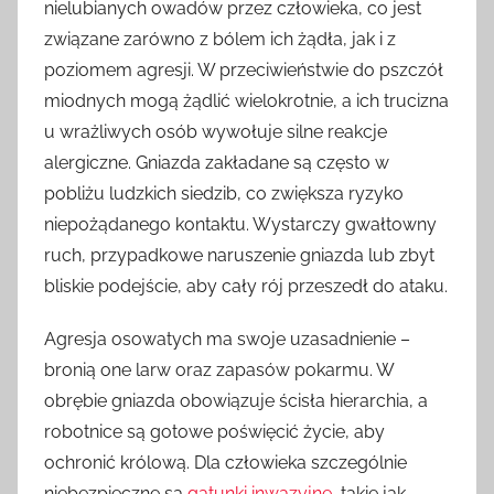
nielubianych owadów przez człowieka, co jest
związane zarówno z bólem ich żądła, jak i z
poziomem agresji. W przeciwieństwie do pszczół
miodnych mogą żądlić wielokrotnie, a ich trucizna
u wrażliwych osób wywołuje silne reakcje
alergiczne. Gniazda zakładane są często w
pobliżu ludzkich siedzib, co zwiększa ryzyko
niepożądanego kontaktu. Wystarczy gwałtowny
ruch, przypadkowe naruszenie gniazda lub zbyt
bliskie podejście, aby cały rój przeszedł do ataku.
Agresja osowatych ma swoje uzasadnienie –
bronią one larw oraz zapasów pokarmu. W
obrębie gniazda obowiązuje ścisła hierarchia, a
robotnice są gotowe poświęcić życie, aby
ochronić królową. Dla człowieka szczególnie
niebezpieczne są
gatunki inwazyjne
, takie jak