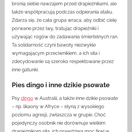
bronią siebie nawzajem przed drapieżnikami, ale
także współpracują podczas odpierania ataku.
Zdarza się, że cała grupa wraca, aby odbić cielę
porwane przez lwy, tratując drapieżniki i
używając rogów do zadawania śmiertelnych ran.
Ta solidarność czyni bawoły niezwykle
wymagającym przeciwnikiem, a ich siła i
zdecydowanie są szeroko respektowane przez
inne gatunki.
Pies dingo i inne dzikie psowate
Psy
dingo
w Australii, a także inne dzikie psowate
– np. likaony w Afryce – słyną z wysokiego
poziomu agresji, zwłaszcza w grupie. Choć
pojedynczy osobnik nie dorównuje wielkim
drapieżnikom siłą, ich prawdziwa moc tkwi w