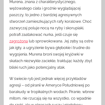
Murena, znana z charakterystycznego,
wężowatego ciała i groźnie wyglądającej
paszczy, to jedno z bardziej agresywnych
stworzeń zamieszkujących rafy koralowe. Choć
zazwyczaj poluje nocą na ryby i skorupiaki,
potrafi zaatakować nurka, jeśli czuje się
zagrożona
lub sprowokowana. Jej zęby są ostre
jak igły, a ugryzienie bywa głębokie i trudne do
wygojenia. Murena broni swojej kryjówki w
skałach niezwykle zaciekle, traktując każdy zbyt
bliski ruch jako potencjalny atak.
W świecie ryb jest jednak więcej przykładów
agresji – od piranii w Ameryce Południowej po
barakudy w tropikalnych wodach. Piranie, wbrew
mitom, nie rzucają się na wszystko, co wpadnie
do rzeki, ale w okresach suszy i niedoboru