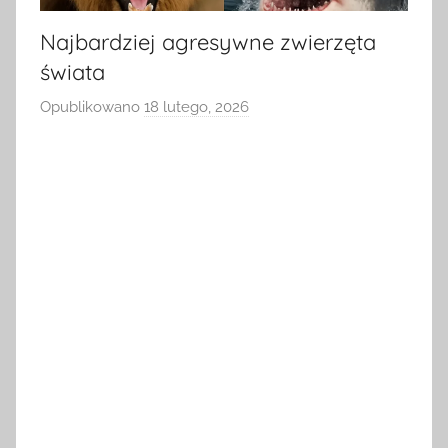
Najbardziej agresywne zwierzęta
świata
Opublikowano
18 lutego, 2026
p
r
z
e
z