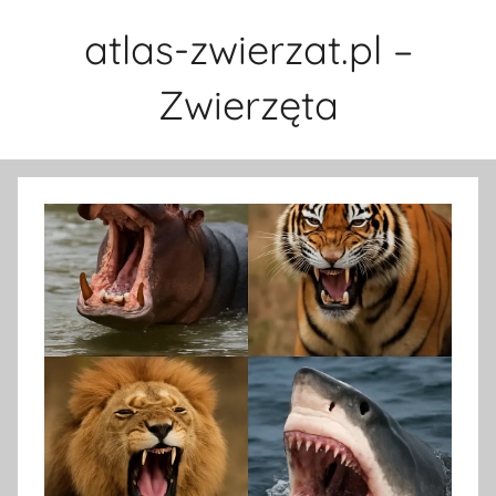
Przejdź
atlas-zwierzat.pl –
do
treści
Zwierzęta