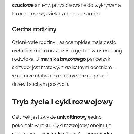
czuciowe
anteny, przystosowane do wykrywania
feromonów wydzielanych przez samice.
Cecha rodziny
Członkowie rodziny Lasiocampidae mają gęsto
owłosione ciało oraz często gęste owłosienie nóg
i odwłoka. U
marnika brązowego
pancerzyk
skrzydeł jest matowy, z delikatnym deseniem —
w naturze ułatwia to maskowanie na pniach
drzew i suchym poszyciu.
Tryb życia i cykl rozwojowy
Gatunek jest zwykle
univoltinowy
(jedno
pokolenie w roku). Cykl rozwojowy obejmuje
stadia: jajo →
gąsienica
(larwa) →
poczwarka