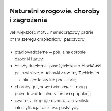
Naturalni wrogowie, choroby
i zagrożenia
Jak większość motyli, marnik brązowy padnie
ofiarą szeregu drapieżników i pasożytów:
ptaki owadożerne — polują na dorosłe
osobniki i larwy;
owady drapieżne i pasożytnicze (np. błonkówki
pasożytnicze, muchówki z rodziny Tachinidae)
— atakujące larwy lub poczwarki;
choroby grzybowe i wirusowe — mogą
powodować lokalne załamania populacji;
czynniki antropogeniczne: utrata siedlisk,
intensyfikacja rolnictwa, pestycydy.