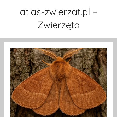
Przejdź
atlas-zwierzat.pl –
do
treści
Zwierzęta