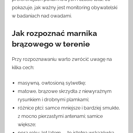
pokazuje, jak ważny jest monitoring obywatelski
w badaniach nad owadami.
Jak rozpoznać marnika
brązowego w terenie
Przy rozpoznawaniu warto zwrócić uwagę na
kilka cech:
masywną, owłosioną sylwetkę;
matowe, brązowe skrzydła z niewyraźnym
rysunkiem i drobnymi plamkami;
różnice płci: samce mniejsze i bardziej smukłe,
z mocno pierzastymi antenami; samice
większe;
pora roku: lot latem — to istotna wskazówka