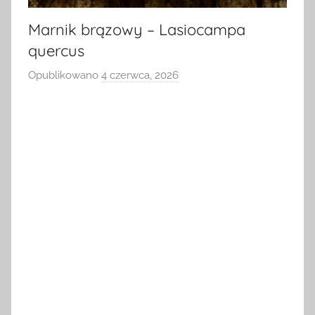
Marnik brązowy – Lasiocampa
quercus
Opublikowano
4 czerwca, 2026
p
r
z
e
z