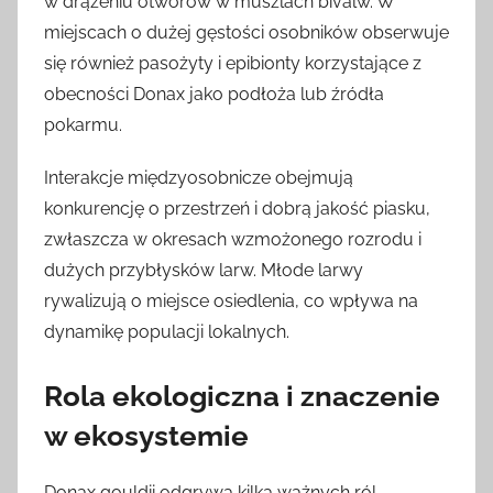
w drążeniu otworów w muszlach bivalw. W
miejscach o dużej gęstości osobników obserwuje
się również pasożyty i epibionty korzystające z
obecności Donax jako podłoża lub źródła
pokarmu.
Interakcje międzyosobnicze obejmują
konkurencję o przestrzeń i dobrą jakość piasku,
zwłaszcza w okresach wzmożonego rozrodu i
dużych przybłysków larw. Młode larwy
rywalizują o miejsce osiedlenia, co wpływa na
dynamikę populacji lokalnych.
Rola ekologiczna i znaczenie
w ekosystemie
Donax gouldii odgrywa kilka ważnych ról