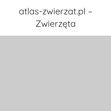
Przejdź
atlas-zwierzat.pl –
do
treści
Zwierzęta