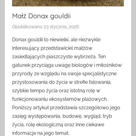
Małż Donax gouldii
Opublikowano
23 stycznia, 2026
p
r
Donax gouldii to niewielki, ale niezwykle
z
interesujący przedstawiciel małżów
e
zasiedlających piaszczyste wybrzeża. Ten
z
gatunek przyciąga uwagę biologów i miłośników
przyrody ze względu na swoje specjalistyczne
przystosowania do życia w strefie falowania,
szybkie tempo życia oraz istotną rolę w
funkcjonowaniu ekosystemów plażowych.
Poniższy artykuł przedstawia szczegółowo jego
zasięg występowania, budowę, wygląd, tryb
życia, rolę ekologiczną oraz inne ciekawe
informacje na jego temat.