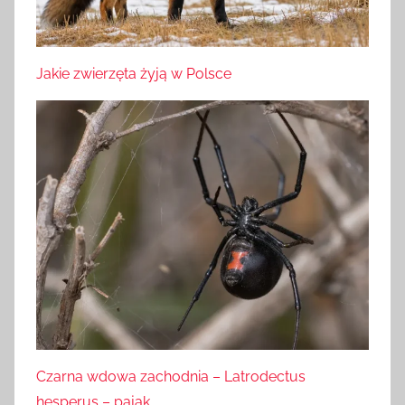
Jakie zwierzęta żyją w Polsce
Czarna wdowa zachodnia – Latrodectus
hesperus – pająk