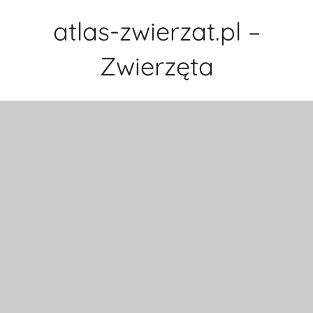
Przejdź
atlas-zwierzat.pl –
do
treści
Zwierzęta