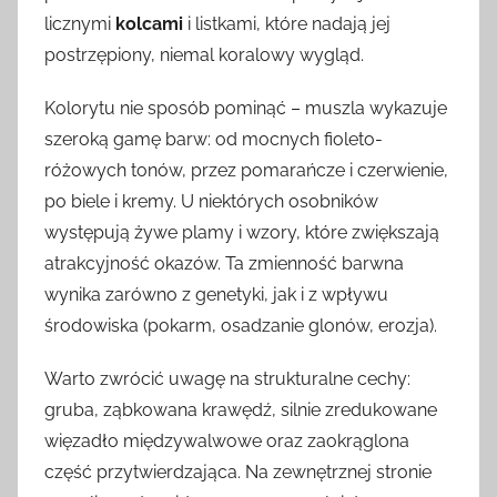
licznymi
kolcami
i listkami, które nadają jej
postrzępiony, niemal koralowy wygląd.
Kolorytu nie sposób pominąć – muszla wykazuje
szeroką gamę barw: od mocnych fioleto-
różowych tonów, przez pomarańcze i czerwienie,
po biele i kremy. U niektórych osobników
występują żywe plamy i wzory, które zwiększają
atrakcyjność okazów. Ta zmienność barwna
wynika zarówno z genetyki, jak i z wpływu
środowiska (pokarm, osadzanie glonów, erozja).
Warto zwrócić uwagę na strukturalne cechy:
gruba, ząbkowana krawędź, silnie zredukowane
więzadło międzywalwowe oraz zaokrąglona
część przytwierdzająca. Na zewnętrznej stronie