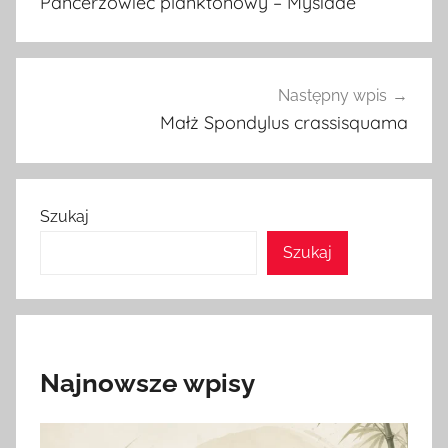
Pancerzowiec planktonowy – Mysidae
Następny wpis
Małż Spondylus crassisquama
Szukaj
Szukaj
Najnowsze wpisy