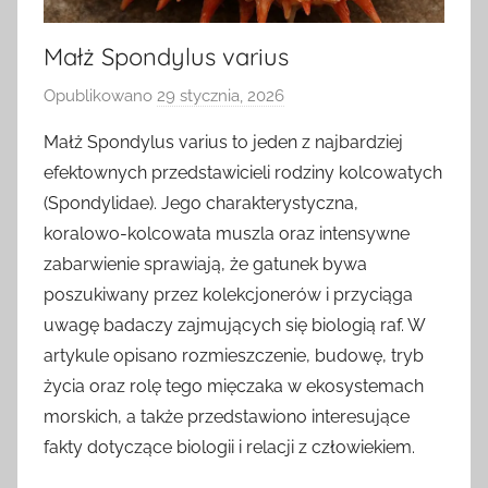
Małż Spondylus varius
Opublikowano
29 stycznia, 2026
p
r
Małż Spondylus varius to jeden z najbardziej
z
efektownych przedstawicieli rodziny kolcowatych
e
(Spondylidae). Jego charakterystyczna,
z
koralowo-kolcowata muszla oraz intensywne
zabarwienie sprawiają, że gatunek bywa
poszukiwany przez kolekcjonerów i przyciąga
uwagę badaczy zajmujących się biologią raf. W
artykule opisano rozmieszczenie, budowę, tryb
życia oraz rolę tego mięczaka w ekosystemach
morskich, a także przedstawiono interesujące
fakty dotyczące biologii i relacji z człowiekiem.