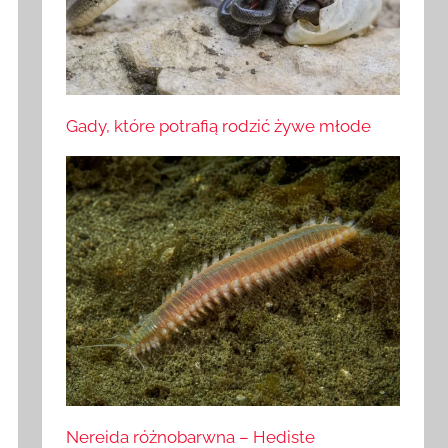
Gady, które potrafią rodzić żywe młode
Nereida różnobarwna – Hediste