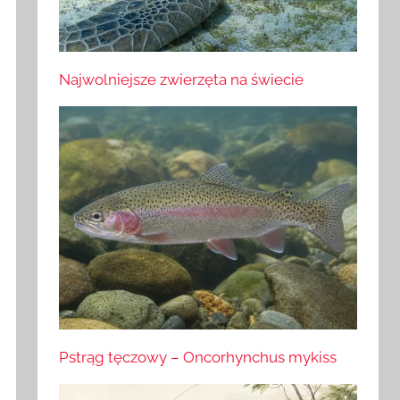
Najwolniejsze zwierzęta na świecie
Pstrąg tęczowy – Oncorhynchus mykiss