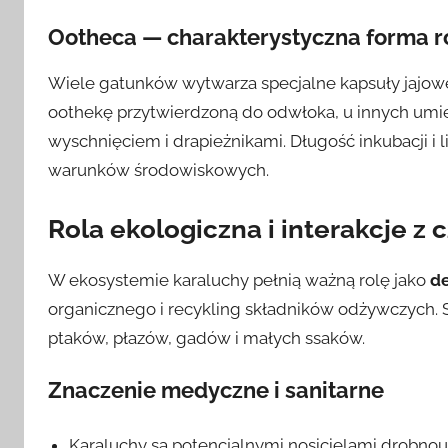
Ootheca — charakterystyczna forma 
Wiele gatunków wytwarza specjalne kapsuły jajo
oothekę przytwierdzoną do odwłoka, u innych umies
wyschnięciem i drapieżnikami. Długość inkubacji i l
warunków środowiskowych.
Rola ekologiczna i interakcje z
W ekosystemie karaluchy pełnią ważną rolę jako
de
organicznego i recykling składników odżywczych. 
ptaków, płazów, gadów i małych ssaków.
Znaczenie medyczne i sanitarne
Karaluchy są potencjalnymi nosicielami drobnou