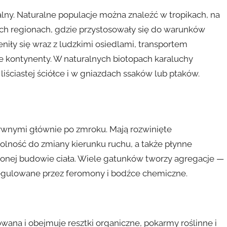
lny. Naturalne populacje można znaleźć w tropikach, na
ch regionach, gdzie przystosowały się do warunków
eniły się wraz z ludzkimi osiedlami, transportem
e kontynenty. W naturalnych biotopach karaluchy
liściastej ściółce i w gniazdach ssaków lub ptaków.
ywnymi głównie po zmroku. Mają rozwinięte
olność do zmiany kierunku ruchu, a także płynne
czonej budowie ciała. Wiele gatunków tworzy agregacje —
regulowane przez feromony i bodźce chemiczne.
owana i obejmuje resztki organiczne, pokarmy roślinne i