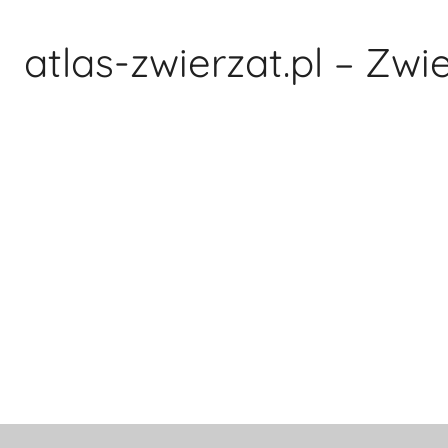
Przejdź
do
atlas-zwierzat.pl – Zwi
treści