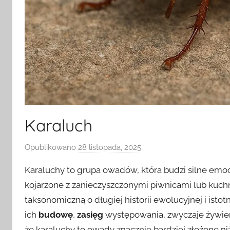
Karaluch
Opublikowano
28 listopada, 2025
p
r
Karaluchy to grupa owadów, która budzi silne emo
z
kojarzone z zanieczyszczonymi piwnicami lub kuchn
e
taksonomiczną o długiej historii ewolucyjnej i ist
z
ich
budowę
,
zasięg
występowania, zwyczaje żywienio
że karaluchy to owady znacznie bardziej złożone n