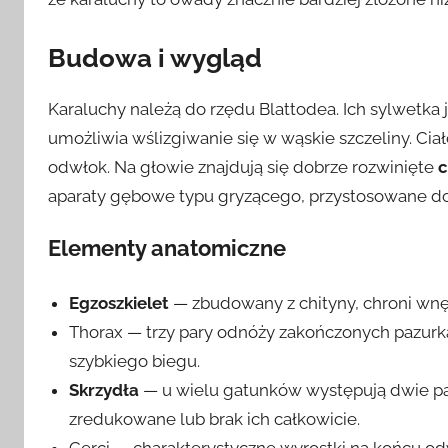
Budowa i wygląd
Karaluchy należą do rzędu Blattodea. Ich sylwetka 
umożliwia wślizgiwanie się w wąskie szczeliny. Ciało
odwłok. Na głowie znajdują się dobrze rozwinięte
c
aparaty gębowe typu gryzącego, przystosowane d
Elementy anatomiczne
Egzoszkielet
— zbudowany z chityny, chroni wnę
Thorax — trzy pary odnóży zakończonych pazurk
szybkiego biegu.
Skrzydła
— u wielu gatunków występują dwie pary
zredukowane lub brak ich całkowicie.
Cerci — charakterystyczne wyrostki na końcu o