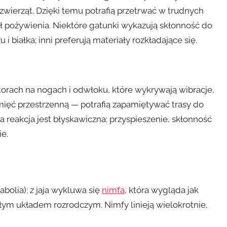
zwierząt. Dzięki temu potrafią przetrwać w trudnych
ł pożywienia. Niektóre gatunki wykazują skłonność do
 i białka; inni preferują materiały rozkładające się.
torach na nogach i odwłoku, które wykrywają wibracje,
mięć przestrzenną — potrafią zapamiętywać trasy do
 reakcja jest błyskawiczna: przyspieszenie, skłonność
ie.
olia): z jaja wykluwa się
nimfa
, która wygląda jak
załym układem rozrodczym. Nimfy linieją wielokrotnie,