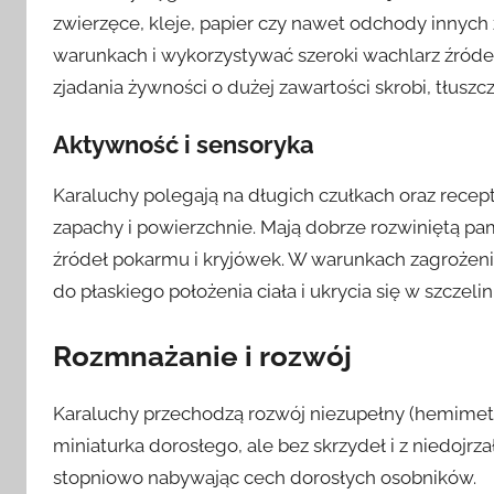
zwierzęce, kleje, papier czy nawet odchody innych 
warunkach i wykorzystywać szeroki wachlarz źróde
zjadania żywności o dużej zawartości skrobi, tłuszczu
Aktywność i sensoryka
Karaluchy polegają na długich czułkach oraz recep
zapachy i powierzchnie. Mają dobrze rozwiniętą pa
źródeł pokarmu i kryjówek. W warunkach zagrożenia
do płaskiego położenia ciała i ukrycia się w szczelin
Rozmnażanie i rozwój
Karaluchy przechodzą rozwój niezupełny (hemimetab
miniaturka dorosłego, ale bez skrzydeł i z niedojr
stopniowo nabywając cech dorosłych osobników.