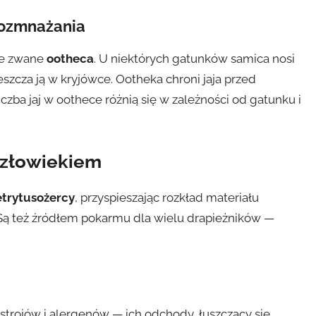
rozmnażania
we zwane
ootheca
. U niektórych gatunków samica nosi
zcza ją w kryjówce. Ootheka chroni jaja przed
iczba jaj w oothece różnią się w zależności od gatunku i
 człowiekiem
trytusożercy
, przyspieszając rozkład materiału
Są też źródłem pokarmu dla wielu drapieżników —
strojów i alergenów — ich odchody, łuszczący się