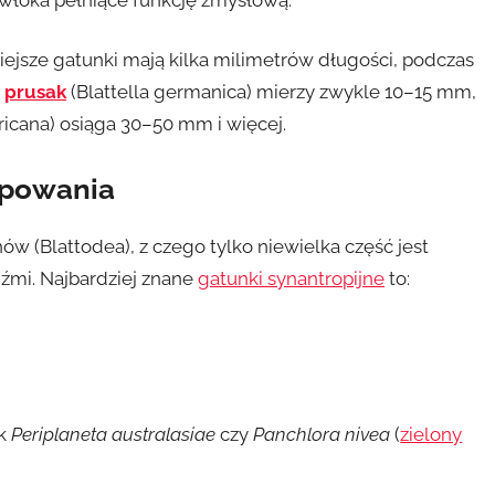
ejsze gatunki mają kilka milimetrów długości, podczas
u
prusak
(Blattella germanica) mierzy zwykle 10–15 mm,
icana) osiąga 30–50 mm i więcej.
tępowania
ów (Blattodea), z czego tylko niewielka część jest
dźmi. Najbardziej znane
gatunki synantropijne
to:
i
ak
Periplaneta australasiae
czy
Panchlora nivea
(
zielony