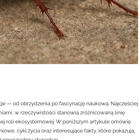
cje — od obrzydzenia po fascynację naukową. Najczęściej
iami, w rzeczywistości stanowią zróżnicowaną linię
otnej roli ekosystemowej. W poniższym artykule omówię
we, cykl życia oraz interesujące fakty, które pokazują,
iż powszechny stereotyp.