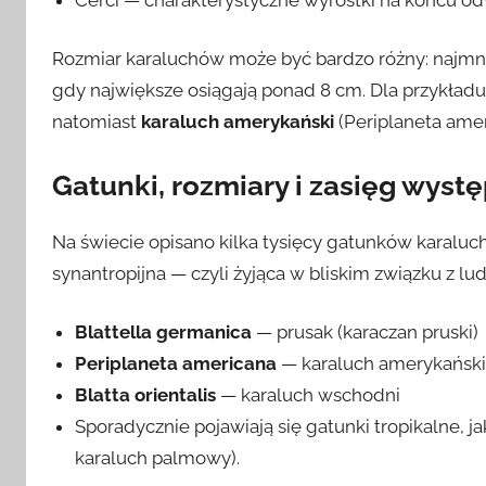
Rozmiar karaluchów może być bardzo różny: najmni
gdy największe osiągają ponad 8 cm. Dla przykład
natomiast
karaluch amerykański
(Periplaneta amer
Gatunki, rozmiary i zasięg wys
Na świecie opisano kilka tysięcy gatunków karaluch
synantropijna — czyli żyjąca w bliskim związku z lu
Blattella germanica
— prusak (karaczan pruski)
Periplaneta americana
— karaluch amerykańsk
Blatta orientalis
— karaluch wschodni
Sporadycznie pojawiają się gatunki tropikalne, j
karaluch palmowy).