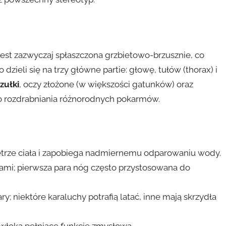
jest zazwyczaj spłaszczona grzbietowo-brzusznie, co
 dzieli się na trzy główne partie: głowę, tułów (thorax) i
zułki
, oczy złożone (w większości gatunków) oraz
o rozdrabniania różnorodnych pokarmów.
trze ciała i zapobiega nadmiernemu odparowaniu wody.
ami; pierwsza para nóg często przystosowana do
; niektóre karaluchy potrafią latać, inne mają skrzydła
dwłoka pełniące funkcję zmysłową.