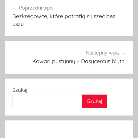
Nawigacja
Poprzedni wpis
wpisu
Bezkręgowce, które potrafią słyszeć bez
uszu
Następny wpis
Kowari pustynny – Dasycercus blythi
Szukaj
Szukaj