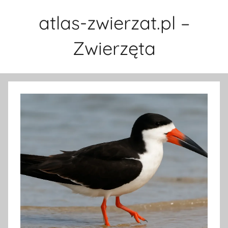
Przejdź
atlas-zwierzat.pl –
do
treści
Zwierzęta