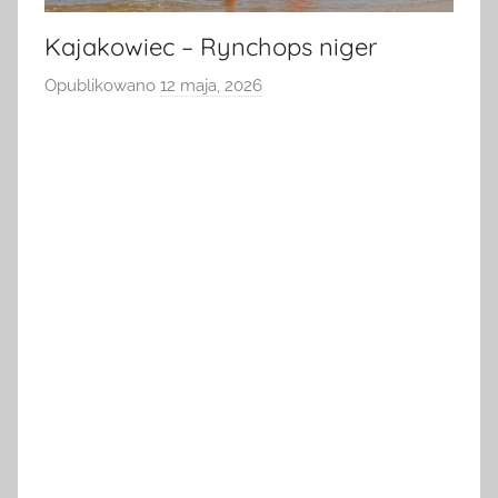
Kajakowiec – Rynchops niger
Opublikowano
12 maja, 2026
p
r
z
e
z