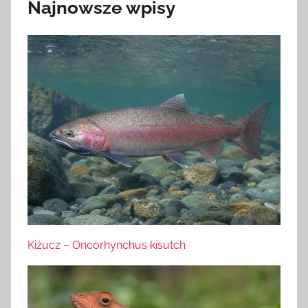
Najnowsze wpisy
Kiżucz – Oncorhynchus kisutch