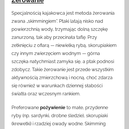
Żerowanie
Specjalnością kajakowca jest metoda żerowania
zwana „skimmingiem”. Ptaki latają nisko nad
powierzchnią wody, trzymając dolną szczękę
zanurzoną, tak aby przecinała taflę. Przy
zetknięciu z ofiarą — niewielką rybą, skorupiakiem
czy innym zwierzęciem wodnym — górna
szczęka natychmiast zamyka się, a ptak podnosi
zdobycz. Takie żerowanie jest przede wszystkim
aktywnością zmierzchową i nocną, choć zdarza
się również w warunkach dziennej słabości
światła oraz wczesnym rankiem.
Preferowane
pożywienie
to małe, przydenne
ryby (np. sardynki, drobne śledzie), skorupiaki
(krewetki) i rzadziej owady wodne. Skimming