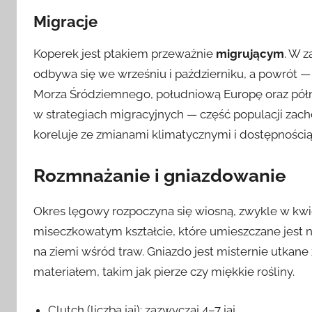
Migracje
Koperek jest ptakiem przeważnie
migrującym
. W 
odbywa się we wrześniu i październiku, a powrót 
Morza Śródziemnego, południową Europę oraz pół
w strategiach migracyjnych — część populacji zacho
koreluje ze zmianami klimatycznymi i dostępnością
Rozmnażanie i gniazdowanie
Okres lęgowy rozpoczyna się wiosną, zwykle w kwi
miseczkowatym kształcie, które umieszczane jest ni
na ziemi wśród traw. Gniazdo jest misternie utkane
materiałem, takim jak pierze czy miękkie rośliny.
Clutch (liczba jaj): zazwyczaj 4–7 jaj.