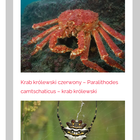
Krab królewski czerwony – Paralithodes
camtschaticus – krab królewski