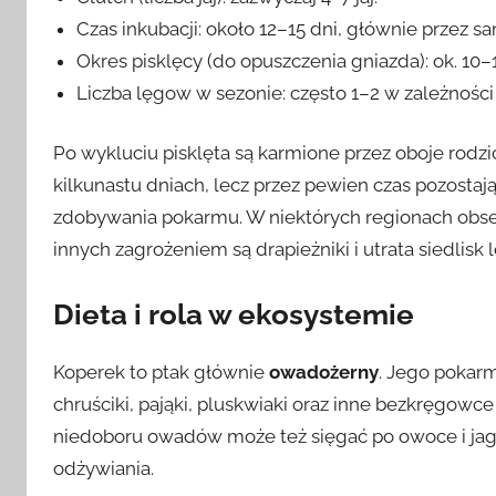
Czas inkubacji: około 12–15 dni, głównie przez sa
Okres pisklęcy (do opuszczenia gniazda): ok. 10–1
Liczba lęgow w sezonie: często 1–2 w zależnoś
Po wykluciu pisklęta są karmione przez oboje rodz
kilkunastu dniach, lecz przez pewien czas pozosta
zdobywania pokarmu. W niektórych regionach obs
innych zagrożeniem są drapieżniki i utrata siedlisk
Dieta i rola w ekosystemie
Koperek to ptak głównie
owadożerny
. Jego pokar
chruściki, pająki, pluskwiaki oraz inne bezkręgowc
niedoboru owadów może też sięgać po owoce i jago
odżywiania.