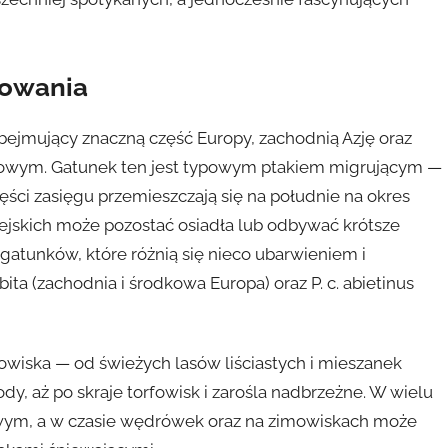
powania
ejmujący znaczną część Europy, zachodnią Azję oraz
zimowym. Gatunek ten jest typowym ptakiem migrującym —
ęści zasięgu przemieszczają się na południe na okres
ejskich może pozostać osiadła lub odbywać krótsze
gatunków, które różnią się nieco ubarwieniem i
bita (zachodnia i środkowa Europa) oraz P. c. abietinus
iska — od świeżych lasów liściastych i mieszanek
ody, aż po skraje torfowisk i zarośla nadbrzeżne. W wielu
owym, a w czasie wędrówek oraz na zimowiskach może