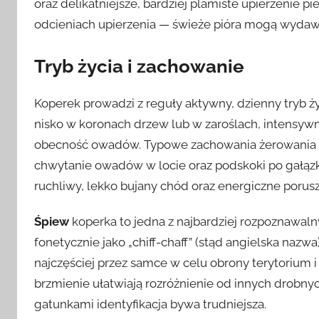
oraz delikatniejsze, bardziej plamiste upierzenie p
odcieniach upierzenia — świeże pióra mogą wydawa
Tryb życia i zachowanie
Koperek prowadzi z reguły aktywny, dzienny tryb ż
nisko w koronach drzew lub w zaroślach, intensywn
obecność owadów. Typowe zachowania żerowania ob
chwytanie owadów w locie oraz podskoki po gałąz
ruchliwy, lekko bujany chód oraz energiczne poru
Śpiew
koperka to jedna z najbardziej rozpoznawal
fonetycznie jako „chiff-chaff” (stąd angielska nazwa
najczęściej przez samce w celu obrony terytorium i 
brzmienie ułatwiają rozróżnienie od innych drobn
gatunkami identyfikacja bywa trudniejsza.