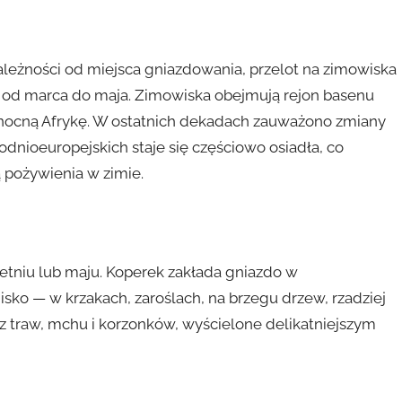
zależności od miejsca gniazdowania, przelot na zimowiska
— od marca do maja. Zimowiska obejmują rejon basenu
nocną Afrykę. W ostatnich dekadach zauważono zmiany
dnioeuropejskich staje się częściowo osiadła, co
 pożywienia w zimie.
etniu lub maju. Koperek zakłada gniazdo w
sko — w krzakach, zaroślach, na brzegu drzew, rzadziej
 z traw, mchu i korzonków, wyścielone delikatniejszym