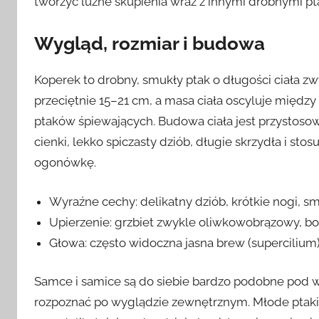
tworzyć luźne skupienia wraz z innymi drobnymi p
Wygląd, rozmiar i budowa
Koperek to drobny, smukły ptak o długości ciała zw
przeciętnie 15–21 cm, a masa ciała oscyluje między
ptaków śpiewających. Budowa ciała jest przystoso
cienki, lekko spiczasty dziób, długie skrzydła i sto
ogonówkę.
Wyraźne cechy: delikatny dziób, krótkie nogi, s
Upierzenie: grzbiet zwykle oliwkowobrązowy, bok
Głowa: często widoczna jasna brew (supercilium
Samce i samice są do siebie bardzo podobne po
rozpoznać po wyglądzie zewnętrznym. Młode ptaki 