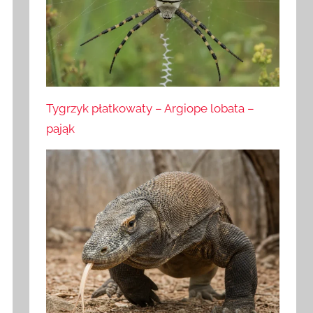
Tygrzyk płatkowaty – Argiope lobata –
pająk