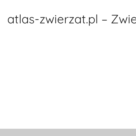
Przejdź
do
atlas-zwierzat.pl – Zwi
treści