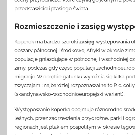
przedstawicieli ptasiego świata.
Rozmieszczenie i zasięg wystę
Koperek ma bardzo szeroki
zasięg
występowania ob
obszary północnej i środkowej Afryki w okresie 
populacje gniazdujące w północnej i wschodniej cz
zimy, podczas gdy część populacji zachodnioeurop
migracje. W obrębie gatunku wyróżnia się kilka pod
zwyczajami; najbardziej rozpoznawalne to P. c. colly
(skandynawsko-wschodnioeuropejski wariant).
Występowanie koperka obejmuje różnorodne środow
leśnych, przez zadrzewienia przydrożne, parki i ogr
regionach jest ptakiem pospolitym w okresie lęg