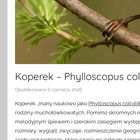
Koperek – Phylloscopus co
Opublikowano
6 czerwca, 2026
p
r
Koperek, znany naukowo jako
Phylloscopus collybi
z
rodziny muchołówkowatych. Pomimo skromnych ro
e
melodyjnym śpiewem i szerokim zasięgiem występ
z
rozmiary, wygląd, zwyczaje, rozmieszczenie geogr
cechy przyrodnicze, które czynią go jednym z pow