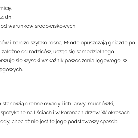
micę.
4 dni.
ci od warunków środowiskowych.
iców i bardzo szybko rosną. Młode opuszczają gniazdo po
ją zależne od rodziców, ucząc się samodzielnego
erwuje się wysoki wskaźnik powodzenia lęgowego, w
 lęgowych.
m stanowią drobne owady i ich larwy: muchówki,
e spotykane na liściach i w koronach drzew. W okresach
dy, chociaż nie jest to jego podstawowy sposób