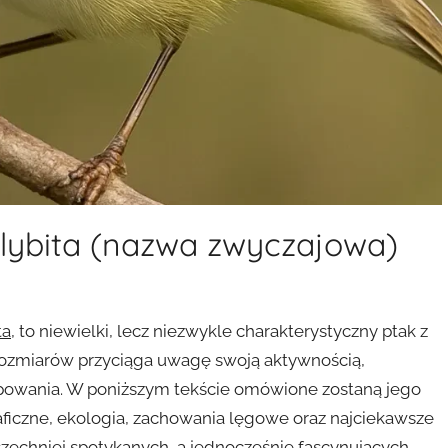
llybita (nazwa zwyczajowa)
ta
, to niewielki, lecz niezwykle charakterystyczny ptak z
zmiarów przyciąga uwagę swoją aktywnością,
owania. W poniższym tekście omówione zostaną jego
aficzne, ekologia, zachowania lęgowe oraz najciekawsze
szechniej spotykanych, a jednocześnie fascynujących