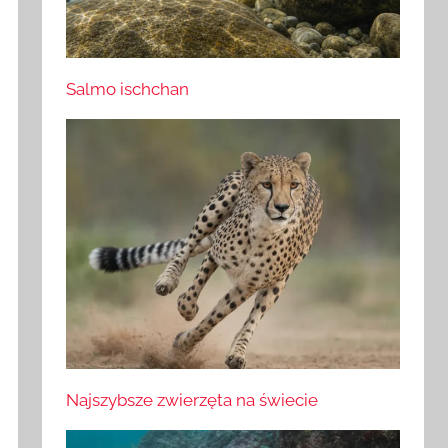
Salmo ischchan
Najszybsze zwierzęta na świecie