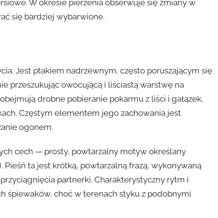
iersiowe. W okresie pierzenia obserwuje się zmiany w
ć się bardziej wybarwione.
ycia. Jest ptakiem nadrzewnym, często poruszającym się
ie przeszukując owocującą i liściastą warstwę na
ejmują drobne pobieranie pokarmu z liści i gałązek,
kach. Częstym elementem jego zachowania jest
szanie ogonem.
nych cech — prosty, powtarzalny motyw określany
). Pieśń ta jest krótką, powtarzalną frazą, wykonywaną
przyciągnięcia partnerki. Charakterystyczny rytm i
ych śpiewaków, choć w terenach styku z podobnymi