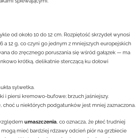
takami śpiewającymi.
ykle od około 10 do 12 cm. Rozpiętość skrzydeł wynosi
 6 a 12 g, co czyni go jednym z mniejszych europejskich
wana do zręcznego poruszania się wśród gałązek — ma
sunkowo krótką, delikatnie sterczącą ku dołowi
mukła sylwetka.
i i piersi kremowo-bufowe; brzuch jaśniejszy.
), choć u niektórych podgatunków jest mniej zaznaczona.
d względem
umaszczenia
, co oznacza, że płeć trudniej
mogą mieć bardziej rdzawy odcień piór na grzbiecie