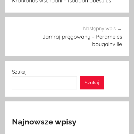
Krótkonos wschodni – Isoodon obesulus
Następny wpis
Jamraj pręgowany – Perameles
bougainville
Szukaj
Szukaj
Najnowsze wpisy