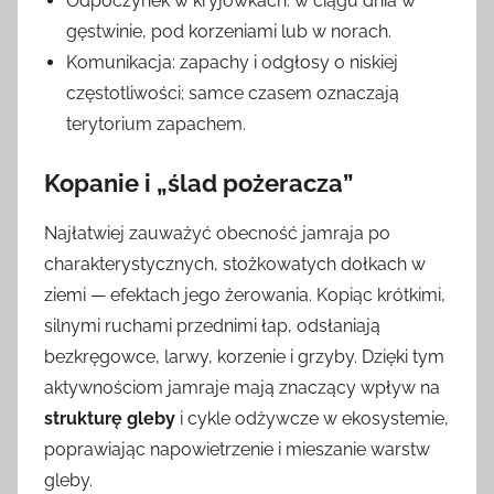
Odpoczynek w kryjówkach: w ciągu dnia w
gęstwinie, pod korzeniami lub w norach.
Komunikacja: zapachy i odgłosy o niskiej
częstotliwości; samce czasem oznaczają
terytorium zapachem.
Kopanie i „ślad pożeracza”
Najłatwiej zauważyć obecność jamraja po
charakterystycznych, stożkowatych dołkach w
ziemi — efektach jego żerowania. Kopiąc krótkimi,
silnymi ruchami przednimi łap, odsłaniają
bezkręgowce, larwy, korzenie i grzyby. Dzięki tym
aktywnościom jamraje mają znaczący wpływ na
strukturę gleby
i cykle odżywcze w ekosystemie,
poprawiając napowietrzenie i mieszanie warstw
gleby.