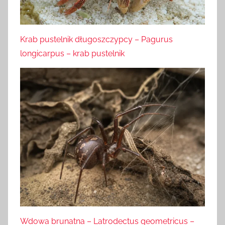
Krab pustelnik długoszczypcy – Pagurus
longicarpus – krab pustelnik
Wdowa brunatna – Latrodectus geometricus –