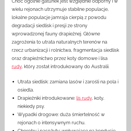
Choć ogólnie gatunek jest względnie odporny i w
wielu rejonach utrzymuje stabilne populacje,
lokalne populacje jamraja cierpią z powodu
degradacji siedlisk i presji ze strony
wprowadzonej fauny drapieżnej. Główne
zagrożenia to utrata naturalnych terenów na
rzecz urbanizacji i rolnictwa, fragmentacja siedlisk
oraz drapieżnictwo przez koty domowe i lisa
rudy
, który został introdukowany do Australii.
Utrata siedlisk: zamiana lasów i zarośli na pola i
osiedla.
Drapieżniki introdukowane:
lis rudy
, koty,
niekiedy psy.
Wypadki drogowe: duża śmiertelność w
rejonach o intensywnym ruchu.
Choroby i pasożyty: wpływające na kondycję