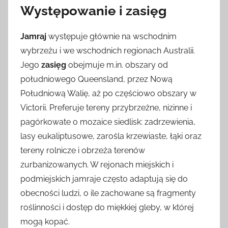
Występowanie i zasięg
Jamraj
występuje głównie na wschodnim
wybrzeżu i we wschodnich regionach Australii.
Jego
zasięg
obejmuje m.in. obszary od
południowego Queensland, przez Nową
Południową Walię, aż po częściowo obszary w
Victorii. Preferuje tereny przybrzeżne, nizinne i
pagórkowate o mozaice siedlisk: zadrzewienia,
lasy eukaliptusowe, zarośla krzewiaste, łąki oraz
tereny rolnicze i obrzeża terenów
zurbanizowanych. W rejonach miejskich i
podmiejskich jamraje często adaptują się do
obecności ludzi, o ile zachowane są fragmenty
roślinności i dostęp do miękkiej gleby, w której
mogą kopać.