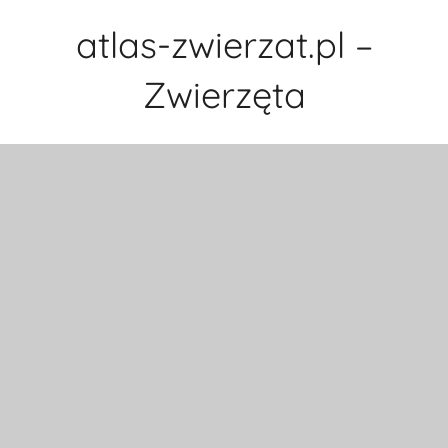
Przejdź
atlas-zwierzat.pl –
do
treści
Zwierzęta