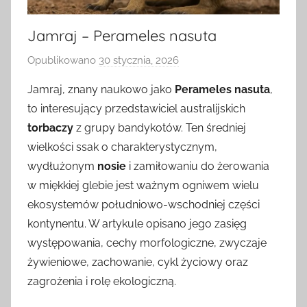
Jamraj – Perameles nasuta
Opublikowano
30 stycznia, 2026
p
r
Jamraj, znany naukowo jako
Perameles nasuta
,
z
to interesujący przedstawiciel australijskich
e
torbaczy
z grupy bandykotów. Ten średniej
z
wielkości ssak o charakterystycznym,
wydłużonym
nosie
i zamiłowaniu do żerowania
w miękkiej glebie jest ważnym ogniwem wielu
ekosystemów południowo-wschodniej części
kontynentu. W artykule opisano jego zasięg
występowania, cechy morfologiczne, zwyczaje
żywieniowe, zachowanie, cykl życiowy oraz
zagrożenia i rolę ekologiczną.