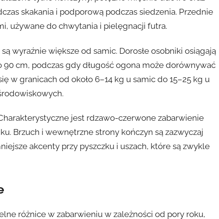
odczas skakania i podporową podczas siedzenia. Przednie
i, używane do chwytania i pielęgnacji futra.
 są wyraźnie większe od samic. Dorosłe osobniki osiągają
 do 90 cm, podczas gdy długość ogona może dorównywać
się w granicach od około 6–14 kg u samic do 15–25 kg u
środowiskowych.
. Charakterystyczne jest rdzawo-czerwone zabarwienie
nku. Brzuch i wewnętrzne strony kończyn są zazwyczaj
iejsze akcenty przy pyszczku i uszach, które są zwykle
e
btelne różnice w zabarwieniu w zależności od pory roku,