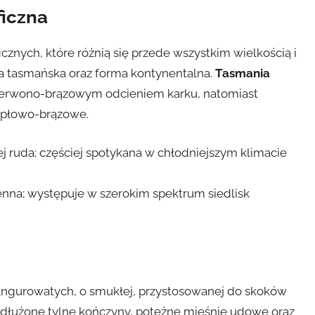
ficzna
cznych, które różnią się przede wszystkim wielkością i
a tasmańska oraz forma kontynentalna.
Tasmania
 czerwono-brązowym odcieniem karku, natomiast
 płowo-brązowe.
j ruda; częściej spotykana w chłodniejszym klimacie
ienna; występuje w szerokim spektrum siedlisk
angurowatych, o smukłej, przystosowanej do skoków
dłużone tylne kończyny, potężne mięśnie udowe oraz