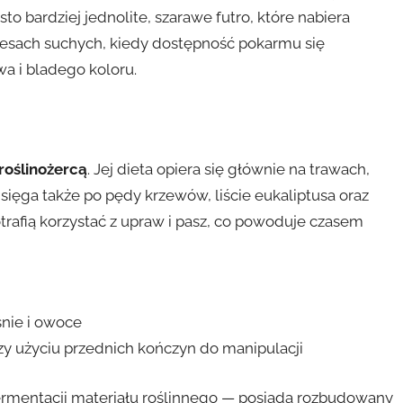
o bardziej jednolite, szarawe futro, które nabiera
resach suchych, kiedy dostępność pokarmu się
a i bladego koloru.
roślinożercą
. Jej dieta opiera się głównie na trawach,
a sięga także po pędy krzewów, liście eukaliptusa oraz
otrafią korzystać z upraw i pasz, co powoduje czasem
śnie i owoce
zy użyciu przednich kończyn do manipulacji
ermentacji materiału roślinnego — posiada rozbudowany