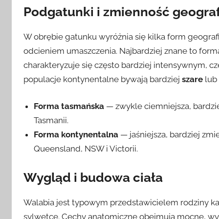
Podgatunki i zmienność geogra
W obrębie gatunku wyróżnia się kilka form geografi
odcieniem umaszczenia. Najbardziej znane to form
charakteryzuje się często bardziej intensywnym,
populacje kontynentalne bywają bardziej
szare
lub
Forma tasmańska
— zwykle ciemniejsza, bardzie
Tasmanii.
Forma kontynentalna
— jaśniejsza, bardziej zm
Queensland, NSW i Victorii.
Wygląd i budowa ciała
Walabia jest typowym przedstawicielem rodziny k
sylwetce. Cechy anatomiczne obejmują mocne, wy