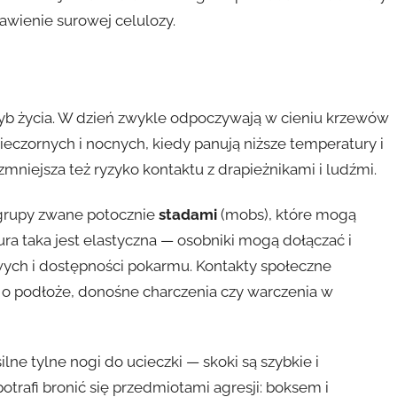
awienie surowej celulozy.
yb życia. W dzień zwykle odpoczywają w cieniu krzewów
eczornych i nocnych, kiedy panują niższe temperatury i
 zmniejsza też ryzyko kontaktu z drapieżnikami i ludźmi.
grupy zwane potocznie
stadami
(mobs), które mogą
tura taka jest elastyczna — osobniki mogą dołączać i
ch i dostępności pokarmu. Kontakty społeczne
 o podłoże, donośne charczenia czy warczenia w
lne tylne nogi do ucieczki — skoki są szybkie i
otrafi bronić się przedmiotami agresji: boksem i