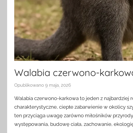
Walabia czerwono-karkowa
Opublikowano
9 maja, 2026
p
r
Walabia czerwono-karkowa to jeden z najbardziej ro
z
charakterystyczne, ciepłe zabarwienie w okolicy sz
e
ten przyciąga uwagę zarówno miłośników przyrody,
z
występowania, budowę ciała, zachowanie, ekologię 