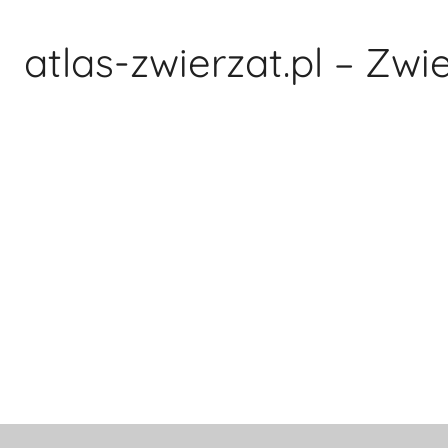
Przejdź
do
atlas-zwierzat.pl – Zwi
treści