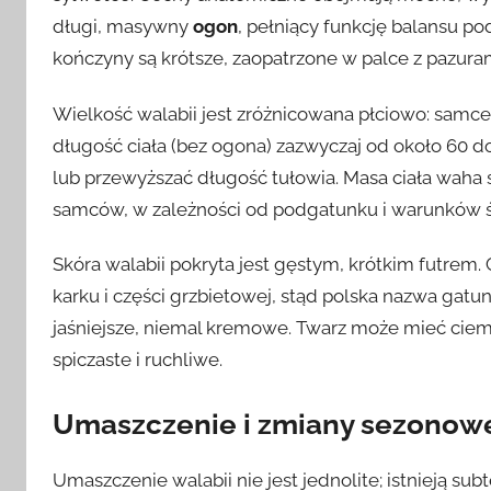
długi, masywny
ogon
, pełniący funkcję balansu p
kończyny są krótsze, zaopatrzone w palce z pazuram
Wielkość walabii jest zróżnicowana płciowo: samce
długość ciała (bez ogona) zazwyczaj od około 60
lub przewyższać długość tułowia. Masa ciała waha 
samców, w zależności od podgatunku i warunków 
Skóra walabii pokryta jest gęstym, krótkim futrem
karku i części grzbietowej, stąd polska nazwa gatu
jaśniejsze, niemal kremowe. Twarz może mieć ciemn
spiczaste i ruchliwe.
Umaszczenie i zmiany sezonow
Umaszczenie walabii nie jest jednolite; istnieją su