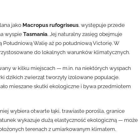
lana jako
Macropus rufogriseus
, występuje przede
na wyspie
Tasmania
. Jej naturalny zasięg obejmuje
 Południową Walię aż po południową Victorię. W
 przystosowane do lokalnych warunków klimatycznych.
any w kilku miejscach — m.in. na niektórych wyspach
ki dzikich zwierząt tworzyły izolowane populacje.
iało mieszane skutki ekologiczne i bywa przedmiotem
niej wybiera otwarte łąki, trawiaste porośla, granice
Gatunek wykazuje dużą elastyczność ekologiczną — może
 położonych terenach z umiarkowanym klimatem.