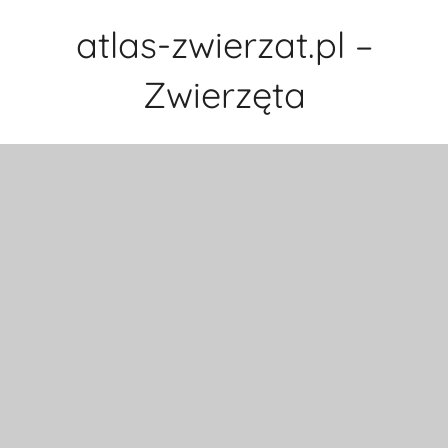
Przejdź
atlas-zwierzat.pl –
do
treści
Zwierzęta