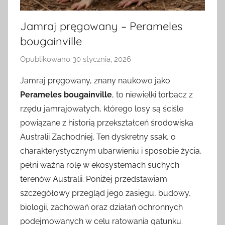
Jamraj pręgowany – Perameles
bougainville
Opublikowano
30 stycznia, 2026
p
r
Jamraj pręgowany, znany naukowo jako
z
Perameles bougainville
, to niewielki torbacz z
e
rzędu jamrajowatych, którego losy są ściśle
z
powiązane z historią przekształceń środowiska
Australii Zachodniej. Ten dyskretny ssak, o
charakterystycznym ubarwieniu i sposobie życia,
pełni ważną rolę w ekosystemach suchych
terenów Australii. Poniżej przedstawiam
szczegółowy przegląd jego zasięgu, budowy,
biologii, zachowań oraz działań ochronnych
podejmowanych w celu ratowania gatunku.