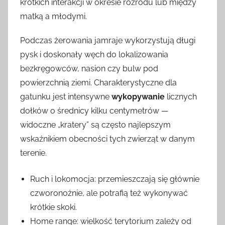
krótkich interakcji w okresie rozrodu lub między
matką a młodymi.
Podczas żerowania jamraje wykorzystują długi
pysk i doskonały węch do lokalizowania
bezkręgowców, nasion czy bulw pod
powierzchnią ziemi. Charakterystyczne dla
gatunku jest intensywne
wykopywanie
licznych
dołków o średnicy kilku centymetrów —
widoczne „kratery” są często najlepszym
wskaźnikiem obecności tych zwierząt w danym
terenie.
Ruch i lokomocja: przemieszczają się głównie
czworonożnie, ale potrafią też wykonywać
krótkie skoki.
Home range: wielkość terytorium zależy od