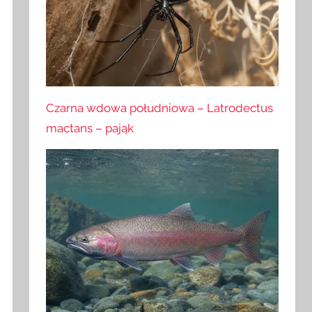
Czarna wdowa południowa – Latrodectus
mactans – pająk