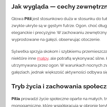
Jak wygląda — cechy zewnętrzn
Głowa
Pitii
jest stosunkowo duża w stosunku do tuł
zwykle ukryte są w gęstym futrze. Ogon, choć dług
eleganckie i precyzyjne. W zachowaniu zewnętrz
wyprostowane na gałęzi, obserwując otoczenie.
Sylwetka sprzyja skokom i szybkiemu przemieszczani
niektóre inne
małpy
, ale potrafią wykonywać silne,
utrzymywana przez ogon. W warunkach nocnych zwy
gałęziach, jednak większość aktywności odbywa się
Tryb życia i zachowania społec
Pitia
prowadzi życie społeczne oparte na małych, t
monogamiczne, które współpracują w obronie ter