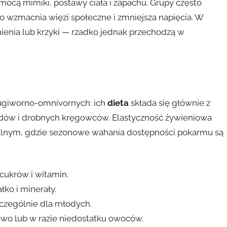
ocą mimiki, postawy ciała i zapachu. Grupy często
o wzmacnia więzi społeczne i zmniejsza napięcia. W
ienia lub krzyki — rzadko jednak przechodzą w
rugiworno-omnivornych: ich
dieta
składa się głównie z
owadów i drobnych kręgowców. Elastyczność żywieniowa
kalnym, gdzie sezonowe wahania dostępności pokarmu są
cukrów i witamin.
łko i minerały.
czególnie dla młodych.
owo lub w razie niedostatku owoców.