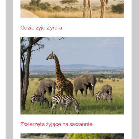
Gdzie żyje Żyrafa
Zwierzęta żyjące na sawannie