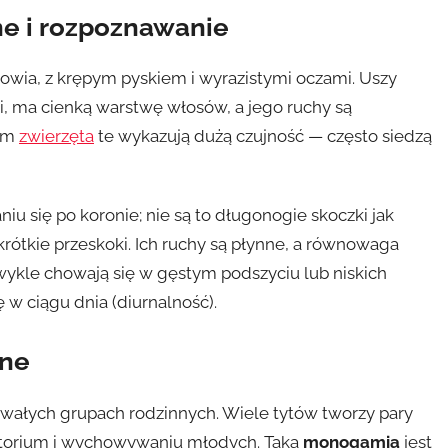
e i rozpoznawanie
owia, z krępym pyskiem i wyrazistymi oczami. Uszy
i, ma cienką warstwę włosów, a jego ruchy są
nym
zwierzęta
te wykazują dużą czujność — często siedzą
u się po koronie; nie są to długonogie skoczki jak
 krótkie przeskoki. Ich ruchy są płynne, a równowaga
kle chowają się w gęstym podszyciu lub niskich
 w ciągu dnia (diurnalność).
zne
rwałych grupach rodzinnych. Wiele tytów tworzy pary
ytorium i wychowywaniu młodych. Taka
monogamia
jest