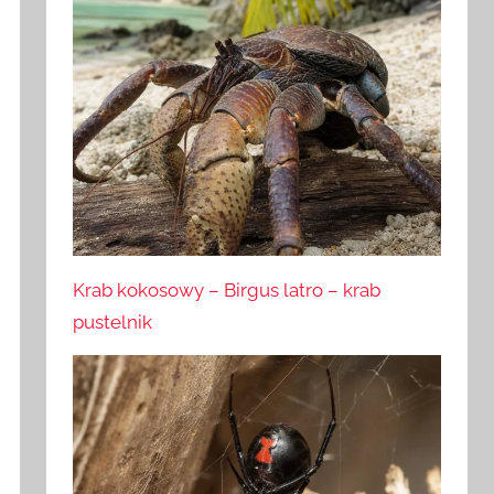
Krab kokosowy – Birgus latro – krab
pustelnik