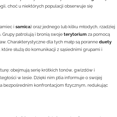
ii, choć u niektórych populacji obserwuje się
samiec i
samica
) oraz jednego lub kilku młodych, rzadziej
Grupy patrolują i bronią swoje
terytorium
za pomocą
taw. Charakterystyczne dla tych małp są poranne
duety
które służą do komunikacji z sąsiednimi grupami i
turę: obejmują serię krótkich tonów, gwizdów i
głości w lesie. Dzięki nim ptia informuje o swojej
ga bezpośrednim konfrontacjom fizycznym, redukując