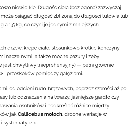
owo niewielkie. Długość ciała (bez ogona) zazwyczaj
i może osiągać długość zbliżoną do długości tułowia lub
 a 1,5 kg, co czyni je jednymi z mniejszych
ch drzew: krępe ciało, stosunkowo krótkie kończyny
mi naczelnymi, a także mocne pazury i zęby
e jest chwytliwy (nieprehensyjny) — pełni głównie
ów i przeskoków pomiędzy gałęziami.
i: od odcieni rudo-brązowych, poprzez szarości aż po
pasy lub odznaczenia na twarzy, jaśniejsze gardło czy
nawania osobników i podkreślać różnice między
nków jak
Callicebus moloch
, drobne wariacje w
i systematyczne.