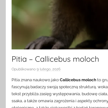
Pitia – Callicebus moloch
Opublikowano
9 lutego, 2026
p
r
Pitia znana naukowo jako
Callicebus moloch
to gr
z
fascynują badaczy swoją społeczną strukturą, wokal
e
tekst przybliża zasięg występowania, budowę ciała
z
ssaka, a także omawia zagrożenia i aspekty ochrony.
etologiczne, a także ciekawostki z badań terenowy