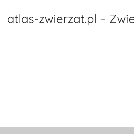
Przejdź
do
atlas-zwierzat.pl – Zwi
treści