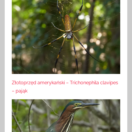
Złotoprzęd amerykański – Trichonephila clavipes
– pająk