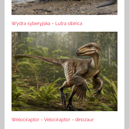
Wydra syberyjska – Lutra sibirica
Welociraptor – Velociraptor – dinozaur