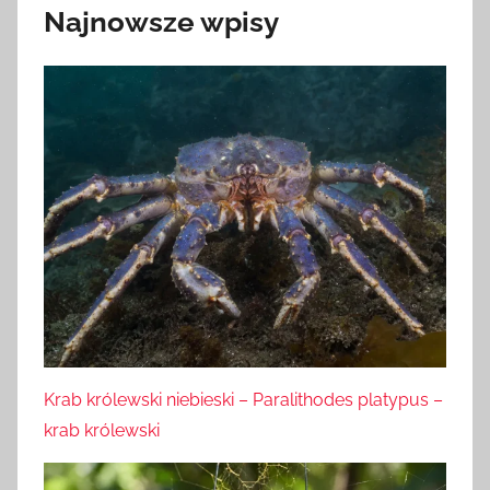
Najnowsze wpisy
Krab królewski niebieski – Paralithodes platypus –
krab królewski