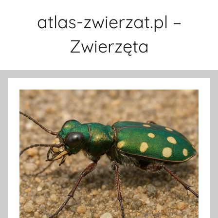
Przejdź
atlas-zwierzat.pl –
do
treści
Zwierzęta