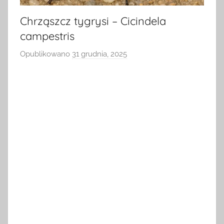
Chrząszcz tygrysi – Cicindela
campestris
Opublikowano
31 grudnia, 2025
p
r
z
e
z