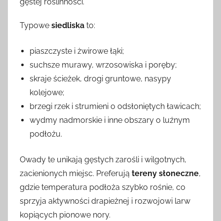
gęstej roślinności.
Typowe
siedliska
to:
piaszczyste i żwirowe łąki;
suchsze murawy, wrzosowiska i poręby;
skraje ścieżek, drogi gruntowe, nasypy
kolejowe;
brzegi rzek i strumieni o odsłoniętych ławicach;
wydmy nadmorskie i inne obszary o luźnym
podłożu.
Owady te unikają gęstych zarośli i wilgotnych,
zacienionych miejsc. Preferują
tereny słoneczne
,
gdzie temperatura podłoża szybko rośnie, co
sprzyja aktywności drapieżnej i rozwojowi larw
kopiących pionowe nory.