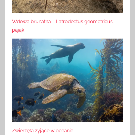
Wdowa brunatna – Latrodectus geometricus –
pająk
Zwierzęta żyjące w oceanie