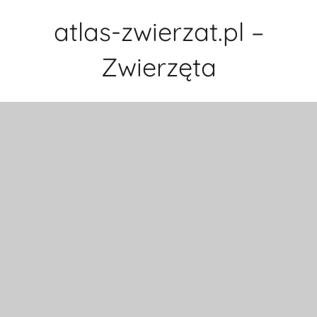
Przejdź
atlas-zwierzat.pl –
do
treści
Zwierzęta