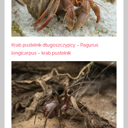
Krab pustelnik długoszczypcy – Pagurus
longicarpus – krab pustelnik