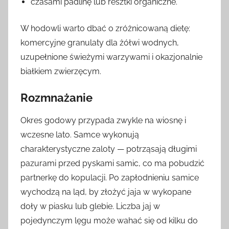
czasami padlinę lub resztki organiczne.
W hodowli warto dbać o zróżnicowaną dietę:
komercyjne granulaty dla żółwi wodnych,
uzupełnione świeżymi warzywami i okazjonalnie
białkiem zwierzęcym.
Rozmnażanie
Okres godowy przypada zwykle na wiosnę i
wczesne lato. Samce wykonują
charakterystyczne zaloty — potrząsają długimi
pazurami przed pyskami samic, co ma pobudzić
partnerkę do kopulacji. Po zapłodnieniu samice
wychodzą na ląd, by złożyć jaja w wykopane
doły w piasku lub glebie. Liczba jaj w
pojedynczym lęgu może wahać się od kilku do