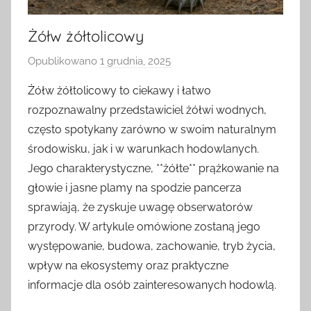
Żółw żółtolicowy
Opublikowano
1 grudnia, 2025
p
r
Żółw żółtolicowy to ciekawy i łatwo
z
rozpoznawalny przedstawiciel żółwi wodnych,
e
często spotykany zarówno w swoim naturalnym
z
środowisku, jak i w warunkach hodowlanych.
Jego charakterystyczne, **żółte** prążkowanie na
głowie i jasne plamy na spodzie pancerza
sprawiają, że zyskuje uwagę obserwatorów
przyrody. W artykule omówione zostaną jego
występowanie, budowa, zachowanie, tryb życia,
wpływ na ekosystemy oraz praktyczne
informacje dla osób zainteresowanych hodowlą.