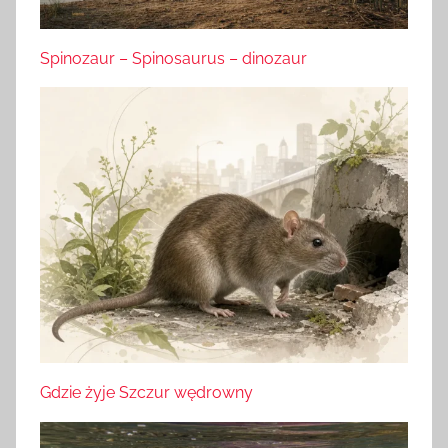
Spinozaur – Spinosaurus – dinozaur
Gdzie żyje Szczur wędrowny