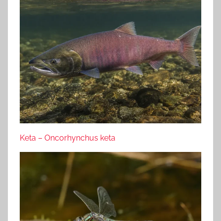
Keta – Oncorhynchus keta