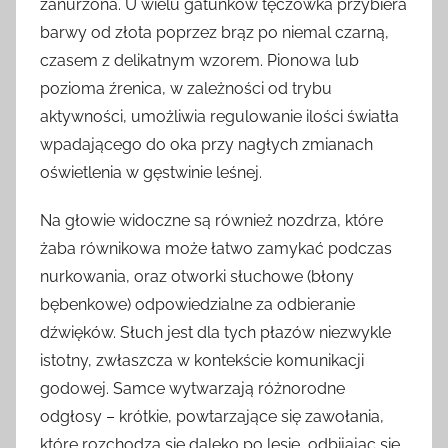
zanurzona. U wielu gatunków tęczówka przybiera
barwy od złota poprzez brąz po niemal czarną,
czasem z delikatnym wzorem. Pionowa lub
pozioma źrenica, w zależności od trybu
aktywności, umożliwia regulowanie ilości światła
wpadającego do oka przy nagłych zmianach
oświetlenia w gęstwinie leśnej.
Na głowie widoczne są również nozdrza, które
żaba równikowa może łatwo zamykać podczas
nurkowania, oraz otworki słuchowe (błony
bębenkowe) odpowiedzialne za odbieranie
dźwięków. Słuch jest dla tych płazów niezwykle
istotny, zwłaszcza w kontekście komunikacji
godowej. Samce wytwarzają różnorodne
odgłosy – krótkie, powtarzające się zawołania,
które rozchodzą się daleko po lesie, odbijając się