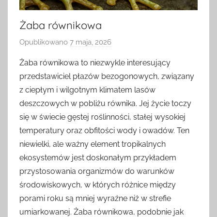
Żaba równikowa
Opublikowano
7 maja, 2026
p
r
Żaba równikowa to niezwykle interesujący
z
przedstawiciel płazów bezogonowych, związany
e
z ciepłym i wilgotnym klimatem lasów
z
deszczowych w pobliżu równika. Jej życie toczy
się w świecie gęstej roślinności, stałej wysokiej
temperatury oraz obfitości wody i owadów. Ten
niewielki, ale ważny element tropikalnych
ekosystemów jest doskonałym przykładem
przystosowania organizmów do warunków
środowiskowych, w których różnice między
porami roku są mniej wyraźne niż w strefie
umiarkowanej. Żaba równikowa, podobnie jak