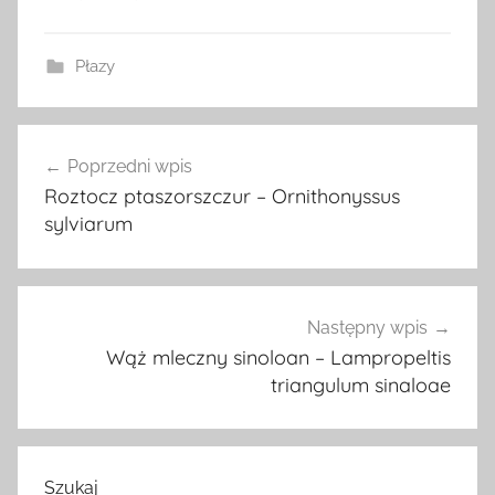
Płazy
Nawigacja
Poprzedni wpis
wpisu
Roztocz ptaszorszczur – Ornithonyssus
sylviarum
Następny wpis
Wąż mleczny sinoloan – Lampropeltis
triangulum sinaloae
Szukaj