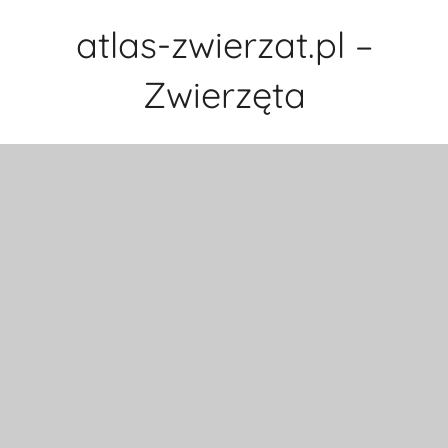
Przejdź
atlas-zwierzat.pl –
do
treści
Zwierzęta