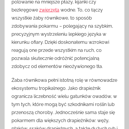
polowanie na mniejsze płazy, kijanki czy
bezkręgowe
zwierzęta
wodne. To, co łączy
wszystkie żaby równikowe, to sposób
zdobywania pokarmu – polegający na szybkim,
precyzyjnym wystrzeleniu lepkiego języka w
kierunku ofiary. Dzięki doskonałemu wzrokowi
reagują one przede wszystkim na ruch, co
pozwala skutecznie odróżnić potencjalną
zdobycz od elementów nieożywionego tła.
Żaba równikowa pełni istotną rolę w równowadze
ekosystemu tropikalnego. Jako drapieżnik
ogranicza liczebność wielu gatunków owadów, w
tym tych, które mogą być szkodnikami roślin lub
przenoszą choroby. Jednocześnie sama staje się
pokarmem dla większych drapieżników: węży,
ptaków, ssaków drapieżnych, a także dużych ryb i