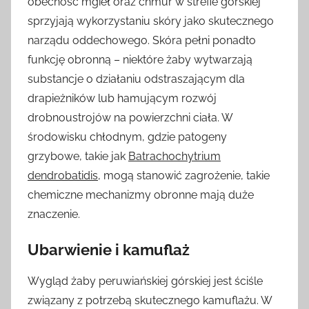
obecność mgieł oraz chmur w strefie górskiej
sprzyjają wykorzystaniu skóry jako skutecznego
narządu oddechowego. Skóra pełni ponadto
funkcję obronną – niektóre żaby wytwarzają
substancje o działaniu odstraszającym dla
drapieżników lub hamującym rozwój
drobnoustrojów na powierzchni ciała. W
środowisku chłodnym, gdzie patogeny
grzybowe, takie jak
Batrachochytrium
dendrobatidis
, mogą stanowić zagrożenie, takie
chemiczne mechanizmy obronne mają duże
znaczenie.
Ubarwienie i kamuflaż
Wygląd żaby peruwiańskiej górskiej jest ściśle
związany z potrzebą skutecznego kamuflażu. W