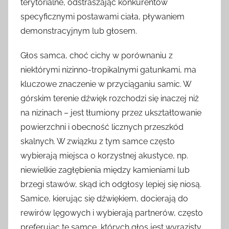
terytorialne, odstraszając konkurentów
specyficznymi postawami ciała, pływaniem
demonstracyjnym lub głosem.
Głos samca, choć cichy w porównaniu z
niektórymi nizinno-tropikalnymi gatunkami, ma
kluczowe znaczenie w przyciąganiu samic. W
górskim terenie dźwięk rozchodzi się inaczej niż
na nizinach – jest tłumiony przez ukształtowanie
powierzchni i obecność licznych przeszkód
skalnych. W związku z tym samce często
wybierają miejsca o korzystnej akustyce, np.
niewielkie zagłębienia między kamieniami lub
brzegi stawów, skąd ich odgłosy lepiej się niosą.
Samice, kierując się dźwiękiem, docierają do
rewirów lęgowych i wybierają partnerów, często
preferując te samce, których głos jest wyrazisty,