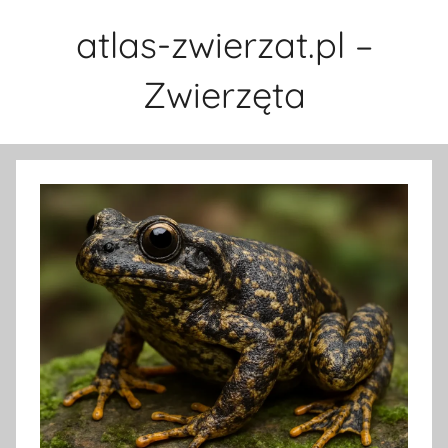
Przejdź
atlas-zwierzat.pl –
do
treści
Zwierzęta