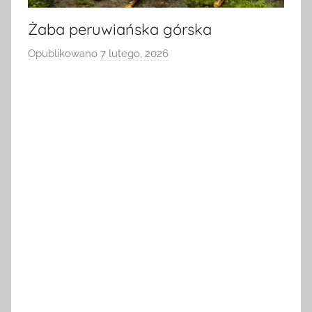
Żaba peruwiańska górska
Opublikowano
7 lutego, 2026
p
r
z
e
z