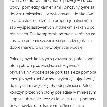
zwarty, co ułatwia utrzymanie pozycji w nurcie
wody i pomiędzy kamieniami. Kończyny tylne są
dobrze umięśnione, przystosowane do skoków,
lecz często nieco krótsze proporcjonalnie niż u
żab wyspecjalizowanych w dalekim skakaniu po
równinach. Taki kompromis pozwala zarówno na
sprawne przemieszczanie się po lądzie, jak i na
dobre manewrowanie w płynącej wodzie.
Palce tylnych kończyn są zazwyczaj połączone
błoną pławną, co zwiększa efektywność
pływania. W wodzie żaba porusza się za pomocą
energicznych ruchów nóg, wykorzystując błony
do uzyskania większej siły odepchnięcia. Palce
kończyn przednich błony posiadają w mniejszym
stopniu lub wcale, lecz za to są zwinne i pomocne
przy chwytaniu się kamieni, roślinności lub