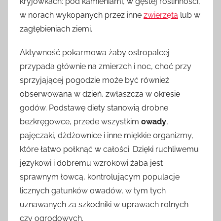
kryjówkach: pod kamieniami, w gęstej roślinności,
w norach wykopanych przez inne
zwierzęta
lub w
zagłębieniach ziemi.
Aktywność pokarmowa żaby ostropalcej
przypada głównie na zmierzch i noc, choć przy
sprzyjającej pogodzie może być również
obserwowana w dzień, zwłaszcza w okresie
godów. Podstawę diety stanowią drobne
bezkręgowce, przede wszystkim
owady
,
pajęczaki, dżdżownice i inne miękkie organizmy,
które łatwo połknąć w całości. Dzięki ruchliwemu
językowi i dobremu wzrokowi żaba jest
sprawnym łowcą, kontrolującym populacje
licznych gatunków owadów, w tym tych
uznawanych za szkodniki w uprawach rolnych
czy ogrodowych.