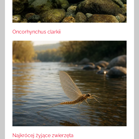
Oncorhynchus clarkii
Najkrócej żyjące zwierzęta