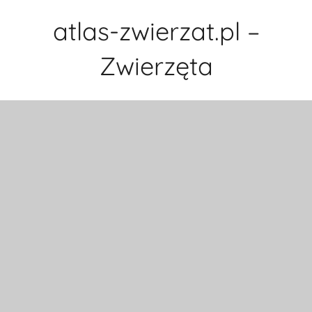
Przejdź
atlas-zwierzat.pl –
do
treści
Zwierzęta