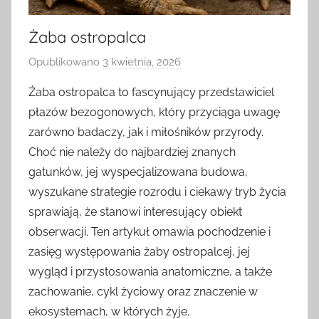
Żaba ostropalca
Opublikowano
3 kwietnia, 2026
p
r
Żaba ostropalca to fascynujący przedstawiciel
z
płazów bezogonowych, który przyciąga uwagę
e
zarówno badaczy, jak i miłośników przyrody.
z
Choć nie należy do najbardziej znanych
gatunków, jej wyspecjalizowana budowa,
wyszukane strategie rozrodu i ciekawy tryb życia
sprawiają, że stanowi interesujący obiekt
obserwacji. Ten artykuł omawia pochodzenie i
zasięg występowania żaby ostropalcej, jej
wygląd i przystosowania anatomiczne, a także
zachowanie, cykl życiowy oraz znaczenie w
ekosystemach, w których żyje.