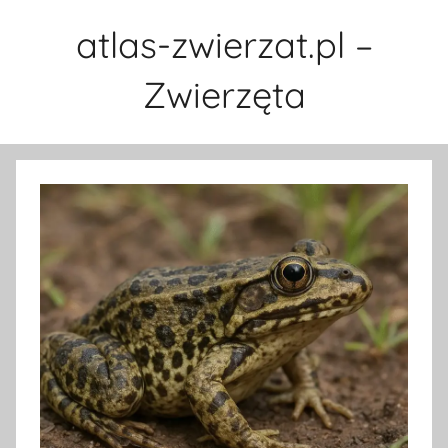
Przejdź
atlas-zwierzat.pl –
do
treści
Zwierzęta