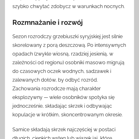
szybko chwytać zdobycz w warunkach nocnych.
Rozmnażanie i rozwój
Sezon rozrodczy grzebiuszki syryjskiej jest silnie
skorelowany z porą deszczową. Po intensywnych
opadach (zwykle wiosną, rzadziej jesienią, w
zależności od regionu) osobniki masowo migrują
do czasowych oczek wodnych, sadzawek i
zalewanych dołów, by odbyć rozród.
Zachowania rozrodcze mają charakter
eksplozywny — wiele osobników spotyka się
jednocześnie, składając skrzek i odbywając
kopulacje w krótkim, skoncentrowanym okresie.
Samice składają skrzek najczęściej w postaci
długich, cienkich wstęg lub wiązek jaj, które