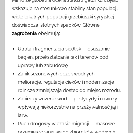
Mimo że globalna ocena statusu gatunku często
wskazuje na stosunkowo stabilny stan populacji,
wiele lokalnych populacji grzebiuszki syryjskiej
doświadcza istotnych spadków. Główne
zagrożenia
obejmują:
Utrata i fragmentacja siedlisk — osuszanie
bagien, przekształcanie łąk i terenów pod
uprawy lub zabudowę.
Zanik sezonowych oczek wodnych —
melioracje, regulacje cieków i modernizacje
rolnicze zmniejszają dostęp do miejsc rozrodu.
Zanieczyszczenie wód — pestycydy i nawozy
wpływają niekorzystnie na przeżywalność jaj i
larw.
Ruch drogowy w czasie migracji — masowe
przemieszczanie się do zbiorników wodnych