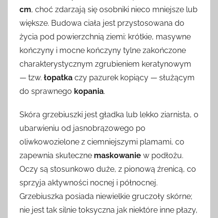
cm
, choć zdarzają się osobniki nieco mniejsze lub
większe. Budowa ciała jest przystosowana do
życia pod powierzchnią ziemi: krótkie, masywne
kończyny i mocne kończyny tylne zakończone
charakterystycznym zgrubieniem keratynowym
— tzw.
łopatka
czy pazurek kopiący — służącym
do sprawnego
kopania
.
Skóra grzebiuszki jest gładka lub lekko ziarnista, o
ubarwieniu od jasnobrązowego po
oliwkowozielone z ciemniejszymi plamami, co
zapewnia skuteczne
maskowanie
w podłożu.
Oczy są stosunkowo duże, z pionową źrenicą, co
sprzyja aktywności nocnej i północnej.
Grzebiuszka posiada niewielkie gruczoły skórne;
nie jest tak silnie toksyczna jak niektóre inne płazy,