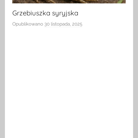
Grzebiuszka syryjska
Opublikowano
30 listopada, 2025
p
r
z
e
z