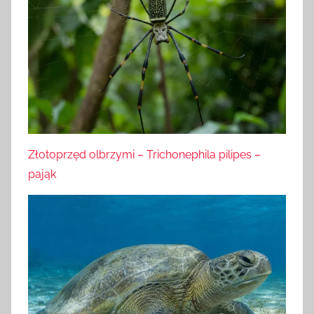
Złotoprzęd olbrzymi – Trichonephila pilipes –
pająk