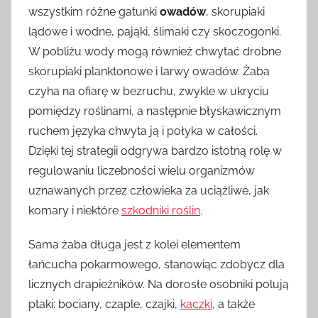
wszystkim różne gatunki
owadów
, skorupiaki
lądowe i wodne, pająki, ślimaki czy skoczogonki.
W pobliżu wody mogą również chwytać drobne
skorupiaki planktonowe i larwy owadów. Żaba
czyha na ofiarę w bezruchu, zwykle w ukryciu
pomiędzy roślinami, a następnie błyskawicznym
ruchem języka chwyta ją i połyka w całości.
Dzięki tej strategii odgrywa bardzo istotną rolę w
regulowaniu liczebności wielu organizmów
uznawanych przez człowieka za uciążliwe, jak
komary i niektóre
szkodniki roślin
.
Sama żaba długa jest z kolei elementem
łańcucha pokarmowego, stanowiąc zdobycz dla
licznych drapieżników. Na dorosłe osobniki polują
ptaki: bociany, czaple, czajki,
kaczki
, a także