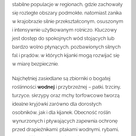
stabilne populacje w regionach, gdzie zachowały
się rozległe obszary podmokłe, natomiast zanika
w krajobrazie silnie przekształconym, osuszonym
i intensywnie użytkowanym rolniczo. Kluczowy
jest dostęp do spokojnych wód stojących lub
bardzo wolno płynących, pozbawionych silnych
fal i prądów, w których kijanki mogą rozwijać się
w miarę bezpiecznie.
Najchętniej zasiedlane są zbiorniki o bogatej
roślinności
wodnej
i przybrzeżnej – pałki, trzciny,
turzyce, skrzypy oraz mchy torfowcowe tworzą
idealne kryjówki zarówno dla dorosłych
osobników, jak i dla kijanek. Obecność roślin
wynurzonych i pływających zapewnia ochronę
przed drapieżnikami: ptakami wodnymi, rybami,