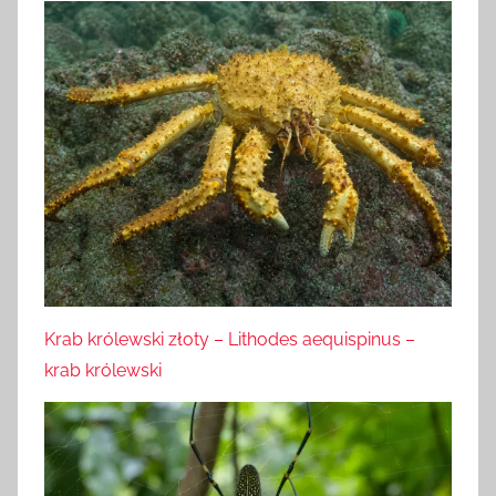
Krab królewski złoty – Lithodes aequispinus –
krab królewski