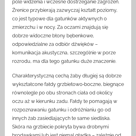
pole widzenia i wczesne dostrzeganie zagrożeń.
Źrenice przybierają zazwyczaj kształt poziomy,
co jest typowe dla gatunków aktywnych o
zmierzchu i w nocy. Za oczami znajdują się
dobrze widoczne błony bębenkowe,
odpowiedzialne za odbiór dźwięków –
komunikacja akustyczna, szczególnie w porze
rozrodu, ma dla tego gatunku duże znaczenie.
Charakterystyczną cechą żaby długiej są dobrze
wykształcone fałdy grzbietowo‑boczne, biegnące
równolegle po obu stronach ciała od okolicy
oczu aż w kierunku zadu. Fałdy te pomagają w
rozpoznawaniu gatunku i odróżnianiu go od
innych żab zasiedlających te same siedliska.
Skóra na grzbiecie pokryta bywa drobnymi
brodawkami lub jest niemal gładka – zależnie od