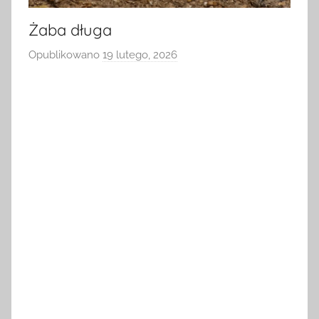
Żaba długa
Opublikowano
19 lutego, 2026
p
r
z
e
z