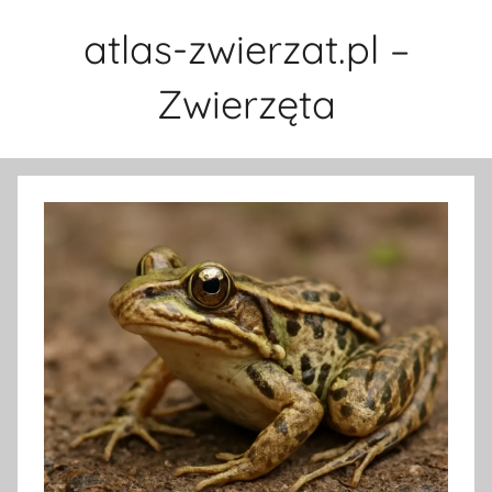
Przejdź
atlas-zwierzat.pl –
do
treści
Zwierzęta