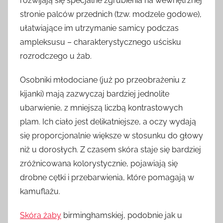
rozwijają się specjalne zgrubienia na wewnętrznej
stronie palców przednich (tzw. modzele godowe),
ułatwiające im utrzymanie samicy podczas
ampleksusu – charakterystycznego uścisku
rozrodczego u żab.
Osobniki młodociane (już po przeobrażeniu z
kijanki) mają zazwyczaj bardziej jednolite
ubarwienie, z mniejszą liczbą kontrastowych
plam. Ich ciało jest delikatniejsze, a oczy wydają
się proporcjonalnie większe w stosunku do głowy
niż u dorosłych. Z czasem skóra staje się bardziej
zróżnicowana kolorystycznie, pojawiają się
drobne cętki i przebarwienia, które pomagają w
kamuflażu.
Skóra żaby
birminghamskiej, podobnie jak u