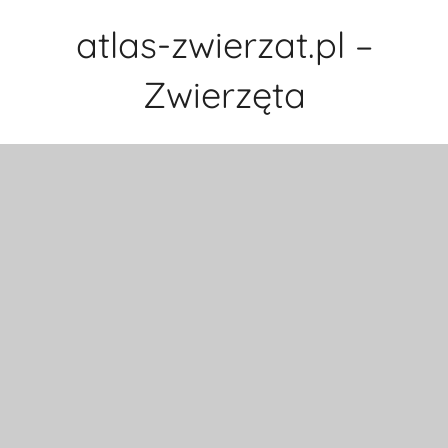
Przejdź
atlas-zwierzat.pl –
do
treści
Zwierzęta