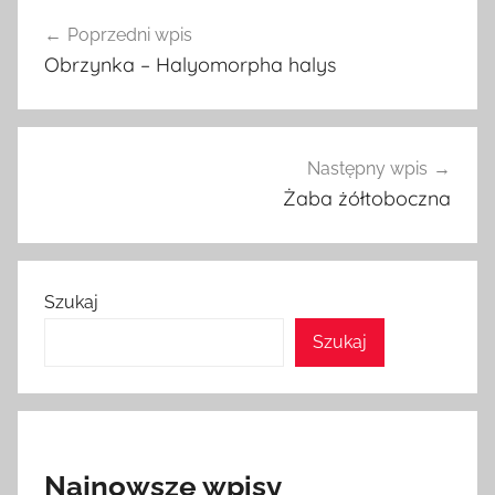
Nawigacja
Poprzedni wpis
wpisu
Obrzynka – Halyomorpha halys
Następny wpis
Żaba żółtoboczna
Szukaj
Szukaj
Najnowsze wpisy