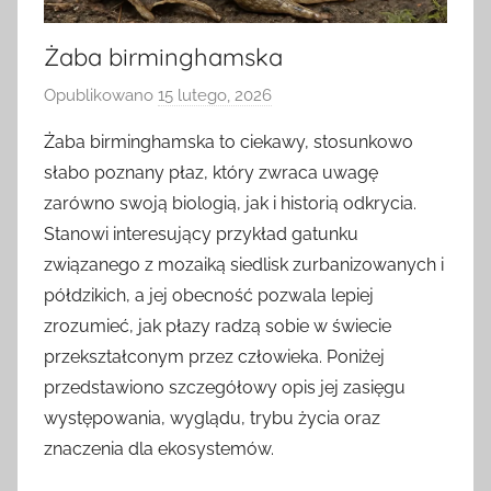
Żaba birminghamska
Opublikowano
15 lutego, 2026
p
r
Żaba birminghamska to ciekawy, stosunkowo
z
słabo poznany płaz, który zwraca uwagę
e
zarówno swoją biologią, jak i historią odkrycia.
z
Stanowi interesujący przykład gatunku
związanego z mozaiką siedlisk zurbanizowanych i
półdzikich, a jej obecność pozwala lepiej
zrozumieć, jak płazy radzą sobie w świecie
przekształconym przez człowieka. Poniżej
przedstawiono szczegółowy opis jej zasięgu
występowania, wyglądu, trybu życia oraz
znaczenia dla ekosystemów.