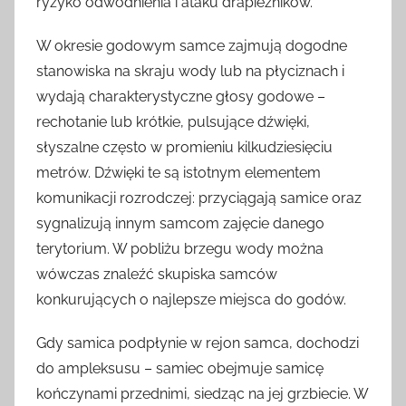
ryzyko odwodnienia i ataku drapieżników.
W okresie godowym samce zajmują dogodne
stanowiska na skraju wody lub na płyciznach i
wydają charakterystyczne głosy godowe –
rechotanie lub krótkie, pulsujące dźwięki,
słyszalne często w promieniu kilkudziesięciu
metrów. Dźwięki te są istotnym elementem
komunikacji rozrodczej: przyciągają samice oraz
sygnalizują innym samcom zajęcie danego
terytorium. W pobliżu brzegu wody można
wówczas znaleźć skupiska samców
konkurujących o najlepsze miejsca do godów.
Gdy samica podpłynie w rejon samca, dochodzi
do ampleksusu – samiec obejmuje samicę
kończynami przednimi, siedząc na jej grzbiecie. W