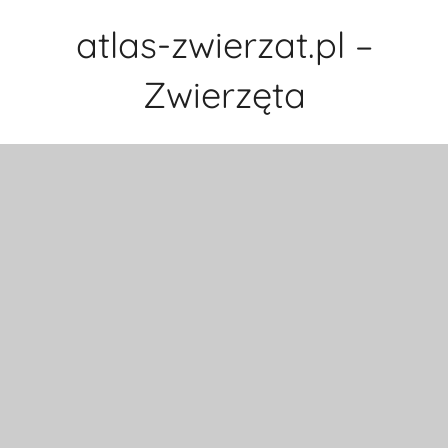
Przejdź
atlas-zwierzat.pl –
do
treści
Zwierzęta