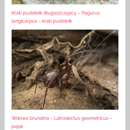
Krab pustelnik długoszczypcy – Pagurus
longicarpus – krab pustelnik
Wdowa brunatna – Latrodectus geometricus –
pająk