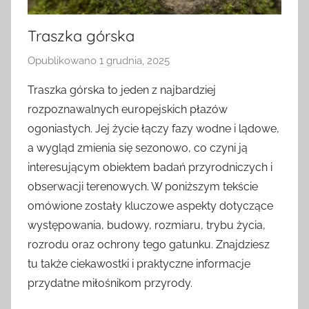
Traszka górska
Opublikowano
1 grudnia, 2025
p
r
Traszka górska to jeden z najbardziej
z
rozpoznawalnych europejskich płazów
e
ogoniastych. Jej życie łączy fazy wodne i lądowe,
z
a wygląd zmienia się sezonowo, co czyni ją
interesującym obiektem badań przyrodniczych i
obserwacji terenowych. W poniższym tekście
omówione zostały kluczowe aspekty dotyczące
występowania, budowy, rozmiaru, trybu życia,
rozrodu oraz ochrony tego gatunku. Znajdziesz
tu także ciekawostki i praktyczne informacje
przydatne miłośnikom przyrody.