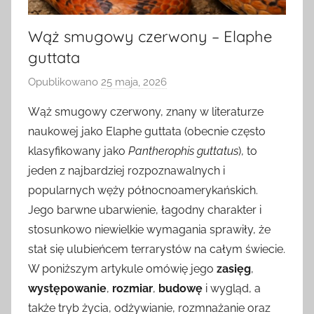
Wąż smugowy czerwony – Elaphe
guttata
Opublikowano
25 maja, 2026
p
r
Wąż smugowy czerwony, znany w literaturze
z
naukowej jako Elaphe guttata (obecnie często
e
klasyfikowany jako
Pantherophis guttatus
), to
z
jeden z najbardziej rozpoznawalnych i
popularnych węży północnoamerykańskich.
Jego barwne ubarwienie, łagodny charakter i
stosunkowo niewielkie wymagania sprawiły, że
stał się ulubieńcem terrarystów na całym świecie.
W poniższym artykule omówię jego
zasięg
,
występowanie
,
rozmiar
,
budowę
i wygląd, a
także tryb życia, odżywianie, rozmnażanie oraz