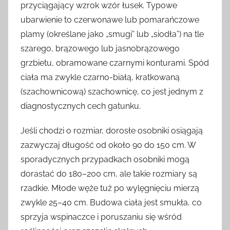
przyciągający wzrok wzór łusek. Typowe
ubarwienie to czerwonawe lub pomarańczowe
plamy (określane jako „smugi” lub „siodła”) na tle
szarego, brązowego lub jasnobrązowego
grzbietu, obramowane czarnymi konturami. Spód
ciała ma zwykle czarno-białą, kratkowaną
(szachownicową) szachownicę, co jest jednym z
diagnostycznych cech gatunku.
Jeśli chodzi o rozmiar, dorosłe osobniki osiągają
zazwyczaj długość od około 90 do 150 cm. W
sporadycznych przypadkach osobniki mogą
dorastać do 180–200 cm, ale takie rozmiary są
rzadkie. Młode węże tuż po wylęgnięciu mierzą
zwykle 25–40 cm. Budowa ciała jest smukła, co
sprzyja wspinaczce i poruszaniu się wśród