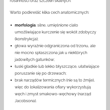
roślinności oraz szczelin skalnych.
Warto podkreślić kilka cech anatomicznych:
morfologia
: silne, umięśnione ciało
umożliwiające kurczenie się wokół zdobyczy
(konstrykcja);
głowa wyraźnie odgraniczona od trzonu, ale
nie mocno spłaszczona jak u niektórych
jadowitych gatunków;
łuski gładkie lub lekko błyszczące, ułatwiające
poruszanie się po drzewach;
brak narządów termicznych (nie są to żmije),
więc do lokalizowania ofiary wykorzystują
węch i zmysł smakowo-węchowy (narząd
Jacobsona).