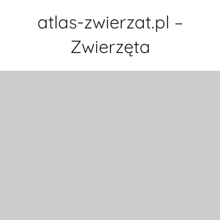
Przejdź
atlas-zwierzat.pl –
do
treści
Zwierzęta