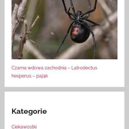
Czarna wdowa zachodnia – Latrodectus
hesperus – pająk
Kategorie
Ciekawostki