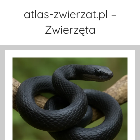
Przejdź
atlas-zwierzat.pl –
do
treści
Zwierzęta