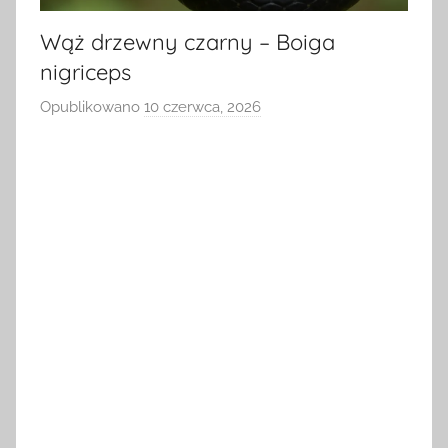
Wąż drzewny czarny – Boiga
nigriceps
Opublikowano
10 czerwca, 2026
p
r
z
e
z