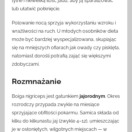
tylne i niewielką ilość jadu, aby ją sparaliżować
lub ułatwić połknięcie.
Polowanie nocą sprzyja wykorzystaniu wzroku i
wrażliwości na ruch. U młodych osobników dieta
może być bardziej wyspecjalizowana, skupiając
się na mniejszych ofiarach jak owady czy pisklęta,
natomiast dorośli potrafią zająć się większymi
zdobyczami.
Rozmnażanie
Boiga nigriceps jest gatunkiem
jajorodnym
. Okres
rozrodczy przypada zwykle na miesiące
sprzyjające obfitości pokarmu. Samica składa od
kilku do kilkunastu jaj (zwykle 4–12), umieszczając
je w osłoniętych, wilgotnych miejscach — w