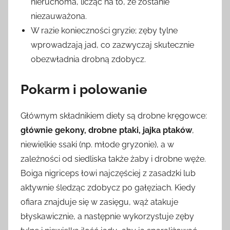
nieruchoma, licząc na to, że zostanie
niezauważona.
W razie konieczności gryzie; zęby tylne
wprowadzają jad, co zazwyczaj skutecznie
obezwładnia drobną zdobycz.
Pokarm i polowanie
Głównym składnikiem diety są drobne kręgowce:
głównie gekony, drobne ptaki, jajka ptaków
,
niewielkie ssaki (np. młode gryzonie), a w
zależności od siedliska także żaby i drobne węże.
Boiga nigriceps łowi najczęściej z zasadzki lub
aktywnie śledząc zdobycz po gałęziach. Kiedy
ofiara znajduje się w zasięgu, wąż atakuje
błyskawicznie, a następnie wykorzystuje zęby