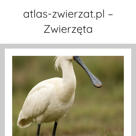
Przejdź
atlas-zwierzat.pl –
do
treści
Zwierzęta