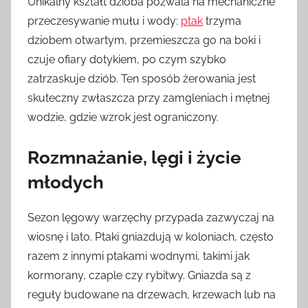
Unikalny kształt dzioba pozwala na mechaniczne
przeczesywanie mułu i wody:
ptak
trzyma
dziobem otwartym, przemieszcza go na boki i
czuje ofiary dotykiem, po czym szybko
zatrzaskuje dziób. Ten sposób żerowania jest
skuteczny zwłaszcza przy zamgleniach i mętnej
wodzie, gdzie wzrok jest ograniczony.
Rozmnażanie, lęgi i życie
młodych
Sezon lęgowy warzęchy przypada zazwyczaj na
wiosnę i lato. Ptaki gniazdują w koloniach, często
razem z innymi ptakami wodnymi, takimi jak
kormorany, czaple czy rybitwy. Gniazda są z
reguły budowane na drzewach, krzewach lub na