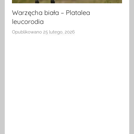
Warzęcha biała – Platalea
leucorodia
Opublikowano
25 lutego, 2026
p
r
z
e
z