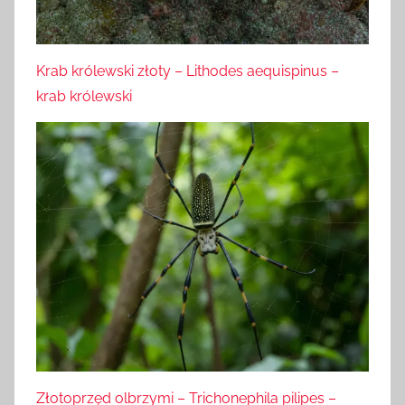
Krab królewski złoty – Lithodes aequispinus –
krab królewski
Złotoprzęd olbrzymi – Trichonephila pilipes –