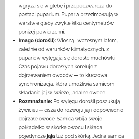
wgryza się w glebę i przepoczwarcza do
postaci puparium. Puparia przezimowują w
warstwie gleby zwykle kilku centymetrów
poniżej powierzchni.
Imago (dorośli):
Wiosną i wczesnym latem,
zależnie od warunków klimatycznych, z
pupariów wylęgają się dorosłe muchówki.
Czas pojawu dorosłych koreluje z
dojrzewaniem owoców — to kluczowa
synchronizacja, która umożliwia samicom
składanie jaj w świeże, jadalne owoce.
Rozmnażanie:
Po wylęgu dorośli poszukują
żywicieli — cisza do rozwoju jaj i odpowiednio
dojrzałe owoce. Samica wbija swoje
pokładełko w skórkę owocu i składa
pojedyncze
jaja
tuż pod skórką. Jedna samica