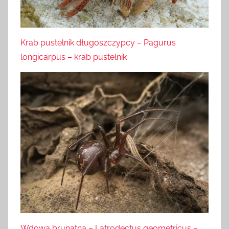
Krab pustelnik długoszczypcy – Pagurus
longicarpus – krab pustelnik
Wdowa brunatna – Latrodectus geometricus –