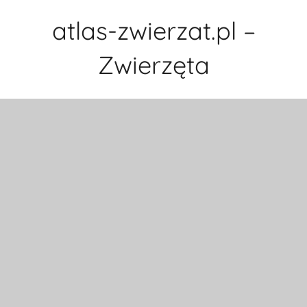
Przejdź
atlas-zwierzat.pl –
do
treści
Zwierzęta