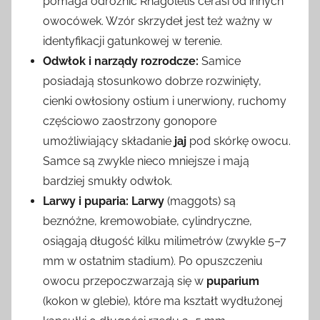
pomaga odróżnić Rhagoletis cerasi od innych
owocówek. Wzór skrzydeł jest też ważny w
identyfikacji gatunkowej w terenie.
Odwłok i narządy rozrodcze:
Samice
posiadają stosunkowo dobrze rozwinięty,
cienki owłosiony ostium i unerwiony, ruchomy
częściowo zaostrzony gonopore
umożliwiający składanie
jaj
pod skórkę owocu.
Samce są zwykle nieco mniejsze i mają
bardziej smukły odwłok.
Larwy i puparia:
Larwy
(maggots) są
beznóżne, kremowobiałe, cylindryczne,
osiągają długość kilku milimetrów (zwykle 5–7
mm w ostatnim stadium). Po opuszczeniu
owocu przepoczwarzają się w
puparium
(kokon w glebie), które ma kształt wydłużonej