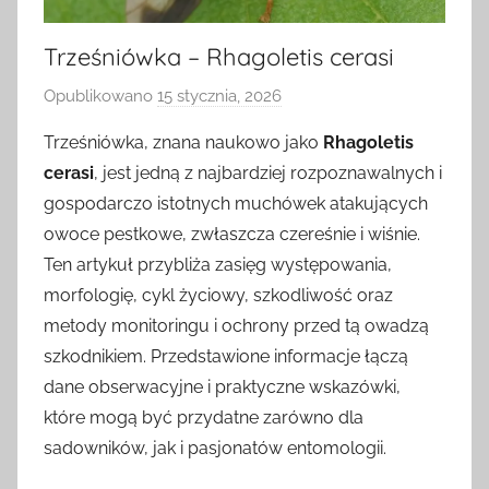
Trześniówka – Rhagoletis cerasi
Opublikowano
15 stycznia, 2026
p
r
Trześniówka, znana naukowo jako
Rhagoletis
z
cerasi
, jest jedną z najbardziej rozpoznawalnych i
e
gospodarczo istotnych muchówek atakujących
z
owoce pestkowe, zwłaszcza czereśnie i wiśnie.
Ten artykuł przybliża zasięg występowania,
morfologię, cykl życiowy, szkodliwość oraz
metody monitoringu i ochrony przed tą owadzą
szkodnikiem. Przedstawione informacje łączą
dane obserwacyjne i praktyczne wskazówki,
które mogą być przydatne zarówno dla
sadowników, jak i pasjonatów entomologii.