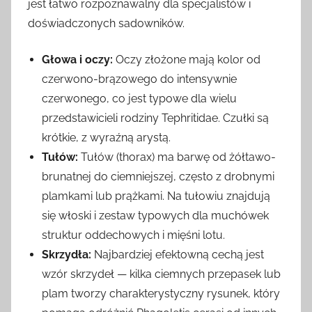
jest łatwo rozpoznawalny dla specjalistów i
doświadczonych sadowników.
Głowa i oczy:
Oczy złożone mają kolor od
czerwono-brązowego do intensywnie
czerwonego, co jest typowe dla wielu
przedstawicieli rodziny Tephritidae. Czułki są
krótkie, z wyraźną arystą.
Tułów:
Tułów (thorax) ma barwę od żółtawo-
brunatnej do ciemniejszej, często z drobnymi
plamkami lub prążkami. Na tułowiu znajdują
się włoski i zestaw typowych dla muchówek
struktur oddechowych i mięśni lotu.
Skrzydła:
Najbardziej efektowną cechą jest
wzór skrzydeł — kilka ciemnych przepasek lub
plam tworzy charakterystyczny rysunek, który