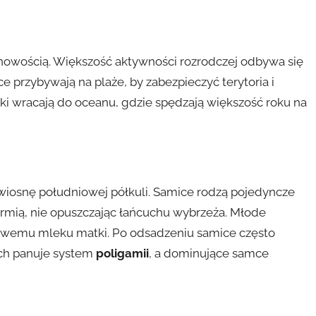
onowością. Większość aktywności rozrodczej odbywa się
 przybywają na plaże, by zabezpieczyć terytoria i
i wracają do oceanu, gdzie spędzają większość roku na
wiosnę południowej półkuli. Samice rodzą pojedyncze
armią, nie opuszczając łańcuchu wybrzeża. Młode
zowemu mleku matki. Po odsadzeniu samice często
ych panuje system
poligamii
, a dominujące samce