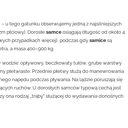
 – u tego gatunku obserwujemy jedną z najsilniejszych
zm płciowy). Dorosłe
samce
osiągają długość od około 4
owych przypadkach więcej), podczas gdy
samice
są
etra, a masa 400–900 kg.
 w wodzie: opływowy, beczkowaty tułów, grube warstwy
zyny płetwiaste. Przednie płetwy służą do manewrowania
nego napędu podczas pływania. Na lądzie poruszają się
falujących ruchów. U dorosłych samców typową cechą jest
zy ona rodzaj „trąby” służącej do wydawania donośnych