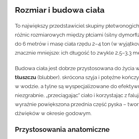
Rozmiar i budowa ciała
To największy przedstawiciel skupiny płetwonogich
różnic rozmiarowych między płciami (silny dymorfi
do 6 metrów i masę ciała rzędu 2–4 ton (w wyjątk
znacznie mniejsze: ich długość to zwykle 2,5–3,3 m
Budowa ciała jest dobrze przystosowana do życia
tłuszczu
(blubber), skrócona szyja i potężne końc
w wodzie, a tylne są wyspecjalizowane do efektyw
niezgrabnie, „przeciągając” ciało i korzystając z 
wyraźnie powiększona przednia część pyska – twor
dźwięków w okresie godowym.
Przystosowania anatomiczne