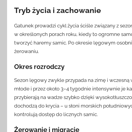
Tryb życia i zachowanie
Gatunek prowadzi cykl życia ściśle związany z sez
w określonych porach roku, kiedy to ogromne samce
tworzyć haremy samic. Po okresie lęgowym osobnik
żerowaniu.
Okres rozrodczy
Sezon lęgowy zwykle przypada na zimę i wczesną 
młode i przez około 3–4 tygodnie intensywnie je k
przybierają na wadze szybko dzięki wysokotłuszc
dochodzą do krycia – u słoni morskich południow
kontrolują dostęp do licznych samic.
Żerowanie i migracje