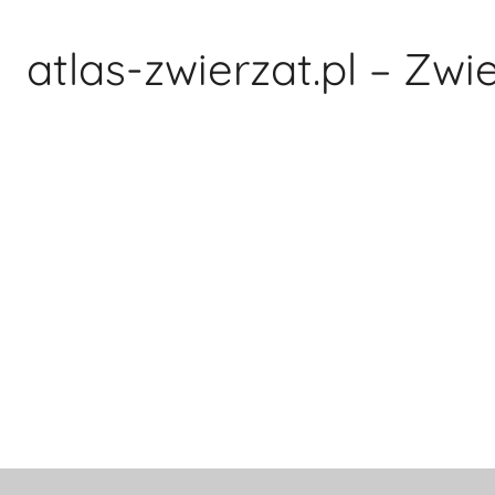
Przejdź
do
atlas-zwierzat.pl – Zwi
treści