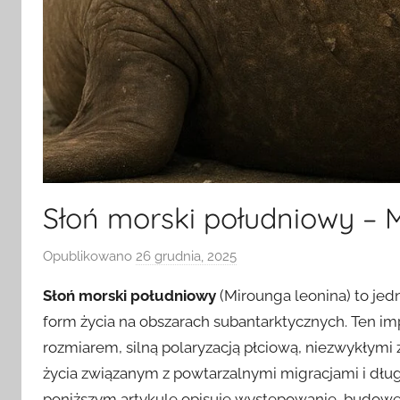
Słoń morski południowy – 
Opublikowano
26 grudnia, 2025
p
r
Słoń morski południowy
(Mirounga leonina) to jedn
z
form życia na obszarach subantarktycznych. Ten 
e
rozmiarem, silną polaryzacją płciową, niezwykłym
z
życia związanym z powtarzalnymi migracjami i dłu
poniższym artykule opisuję występowanie, budowę,