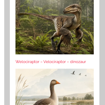
Welociraptor – Velociraptor – dinozaur