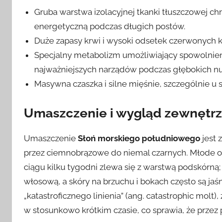
Gruba warstwa izolacyjnej tkanki tłuszczowej c
energetyczną podczas długich postów.
Duże zapasy krwi i wysoki odsetek czerwonych 
Specjalny metabolizm umożliwiający spowolnienie
najważniejszych narządów podczas głębokich n
Masywna czaszka i silne mięśnie, szczególnie u 
Umaszczenie i wygląd zewnętr
Umaszczenie
Słoń morskiego południowego
jest 
przez ciemnobrązowe do niemal czarnych. Młode os
ciągu kilku tygodni zlewa się z warstwą podskórną
włosową, a skóry na brzuchu i bokach często są jaśni
„katastroficznego linienia” (ang. catastrophic molt
w stosunkowo krótkim czasie, co sprawia, że przez