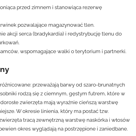
hroniąca przed zimnem i stanowiąca rezerwę
krwinek pozwalające magazynować tlen.
 akcji serca (bradykardia) i redystrybucję tlenu do
urkowań.
samców, wspomagające walki o terytorium i partnerki.
zny
zróżnicowane: przeważają barwy od szaro-brunatnych
obniki rodzą się z ciemnym, gęstym futrem, które w
; dorosłe zwierzęta mają wyraźnie cieńszą warstwę
ejsze. W okresie linienia, który ma postać tzw.
), zwierzęta tracą zewnętrzną warstwę naskórka i włosów
 pewien okres wyglądają na postrzępione i zaniedbane.