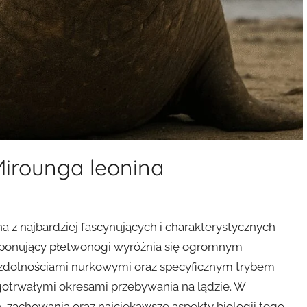
Mirounga leonina
a z najbardziej fascynujących i charakterystycznych
imponujący płetwonogi wyróżnia się ogromnym
i zdolnościami nurkowymi oraz specyficznym trybem
gotrwałymi okresami przebywania na lądzie. W
 zachowania oraz najciekawsze aspekty biologii tego