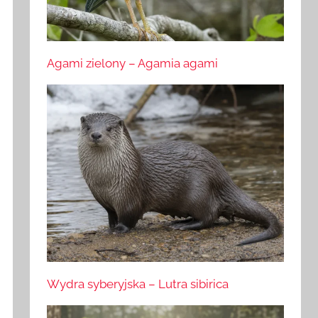
Agami zielony – Agamia agami
Wydra syberyjska – Lutra sibirica