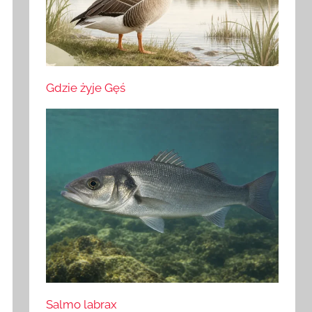
Gdzie żyje Gęś
Salmo labrax