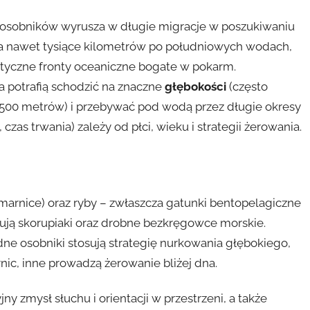
 osobników wyrusza w długie migracje w poszukiwaniu
, a nawet tysiące kilometrów po południowych wodach,
ktyczne fronty oceaniczne bogate w pokarm.
a potrafią schodzić na znaczne
głębokości
(często
 1500 metrów) i przebywać pod wodą przez długie okresy
as trwania) zależy od płci, wieku i strategii żerowania.
marnice) oraz ryby – zwłaszcza gatunki bentopelagiczne
pują skorupiaki oraz drobne bezkręgowce morskie.
ne osobniki stosują strategię nurkowania głębokiego,
c, inne prowadzą żerowanie bliżej dna.
y zmysł słuchu i orientacji w przestrzeni, a także