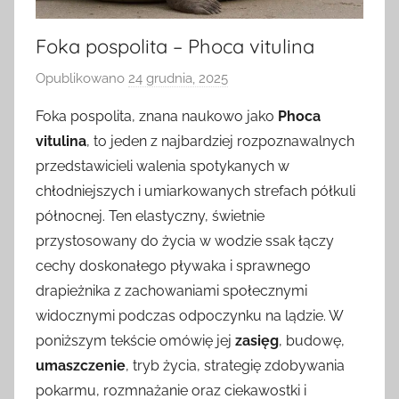
Foka pospolita – Phoca vitulina
Opublikowano
24 grudnia, 2025
p
r
Foka pospolita, znana naukowo jako
Phoca
z
vitulina
, to jeden z najbardziej rozpoznawalnych
e
przedstawicieli walenia spotykanych w
z
chłodniejszych i umiarkowanych strefach półkuli
północnej. Ten elastyczny, świetnie
przystosowany do życia w wodzie ssak łączy
cechy doskonałego pływaka i sprawnego
drapieżnika z zachowaniami społecznymi
widocznymi podczas odpoczynku na lądzie. W
poniższym tekście omówię jej
zasięg
, budowę,
umaszczenie
, tryb życia, strategię zdobywania
pokarmu, rozmnażanie oraz ciekawostki i