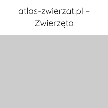
Przejdź
atlas-zwierzat.pl –
do
treści
Zwierzęta