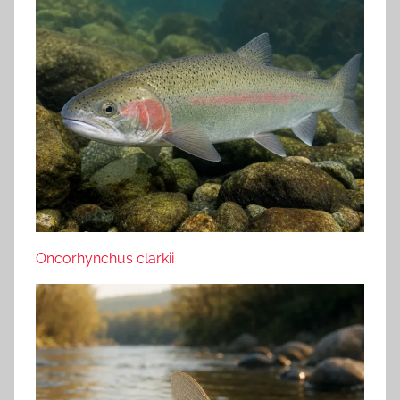
Oncorhynchus clarkii