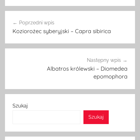
Nawigacja
Poprzedni wpis
wpisu
Koziorożec syberyjski – Capra sibirica
Następny wpis
Albatros królewski – Diomedea
epomophora
Szukaj
Szukaj